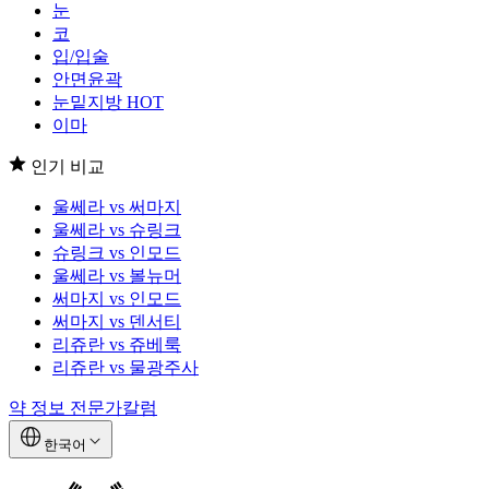
눈
코
입/입술
안면윤곽
눈밑지방
HOT
이마
인기 비교
울쎄라 vs 써마지
울쎄라 vs 슈링크
슈링크 vs 인모드
울쎄라 vs 볼뉴머
써마지 vs 인모드
써마지 vs 덴서티
리쥬란 vs 쥬베룩
리쥬란 vs 물광주사
약 정보
전문가칼럼
한국어