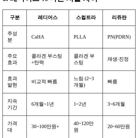
구분
레디어스
스컬트라
리쥬란
주성
CaHA
PLLA
PN(PDRN)
분
주요
콜라겐 부스팅
콜라겐 부
재생·진정
효과
+탄력
스팅
효과
느림 (2~3
비교적 빠름
빠름
발현
개월)
지속
6개월~1년
1~2년
3~6개월
기간
가격
40~120만
30~100만원+
20~60만원
대
원