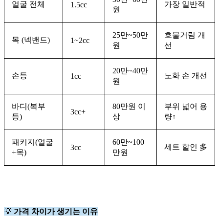
얼굴 전체
가장 일반적
1.5cc
원
25만~50만
흐물거림 개
목 (넥밴드)
1~2cc
원
선
20만~40만
손등
노화 손 개선
1cc
원
바디(복부
80만원 이
부위 넓어 용
3cc+
등)
상
량↑
패키지(얼굴
60만~100
세트 할인 多
3cc
+목)
만원
💡
가격 차이가 생기는 이유