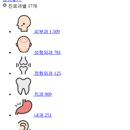
진료과별
17개
피부과
1,509
성형외과
781
정형외과
125
치과
909
내과
251