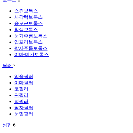
스킨보톡스
사각턱보톡스
승모근보톡스
침샘보톡스
눈가주름보톡스
입꼬리보톡스
팔자주름보톡스
이마/미간보톡스
필러
7
입술필러
이마필러
코필러
귀필러
턱필러
팔자필러
눈밑필러
성형
6