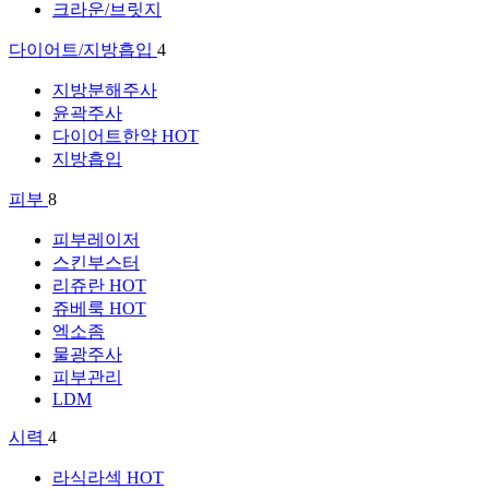
크라운/브릿지
다이어트/지방흡입
4
지방분해주사
윤곽주사
다이어트한약
HOT
지방흡입
피부
8
피부레이저
스킨부스터
리쥬란
HOT
쥬베룩
HOT
엑소좀
물광주사
피부관리
LDM
시력
4
라식라섹
HOT