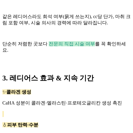
같은 레디어스라도 희석 여부(묽게 쓰는지), cc당 단가, 마취 크
림 포함 여부, 시술 의사의 경력에 따라 달라집니다.
단순히 저렴한 곳보다
전문의 직접 시술 여부
를 꼭 확인하세
요.
3. 레디어스 효과 & 지속 기간
콜라겐 생성
✨
CaHA 성분이 콜라겐·엘라스틴·프로테오글리칸 생성 촉진
💧
피부 탄력·수분