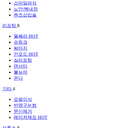
스마일라식
노안/백내장
렌즈삽입술
리프팅
8
울쎄라
HOT
슈링크
써마지
인모드
HOT
실리프팅
덴서티
볼뉴머
온다
기타
4
모발이식
반영구눈썹
문신제거
레이저제모
HOT
보톡스
8