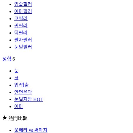
입술필러
이마필러
코필러
귀필러
턱필러
팔자필러
눈밑필러
성형
6
눈
코
입/입술
안면윤곽
눈밑지방
HOT
이마
熱門比較
울쎄라 vs 써마지