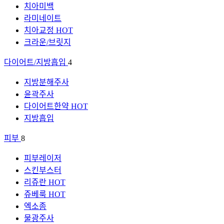
치아미백
라미네이트
치아교정
HOT
크라운/브릿지
다이어트/지방흡입
4
지방분해주사
윤곽주사
다이어트한약
HOT
지방흡입
피부
8
피부레이저
스킨부스터
리쥬란
HOT
쥬베룩
HOT
엑소좀
물광주사