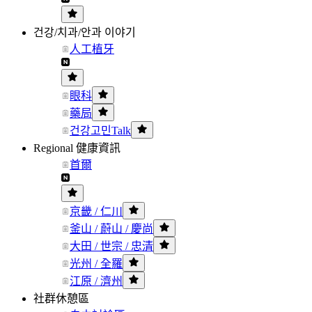
건강/치과/안과 이야기
人工植牙
眼科
藥局
건강고민Talk
Regional 健康資訊
首爾
京畿 / 仁川
釜山 / 蔚山 / 慶尚
大田 / 世宗 / 忠清
光州 / 全羅
江原 / 濟州
社群休憩區