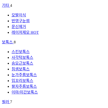
기타
4
모발이식
반영구눈썹
문신제거
레이저제모
HOT
보톡스
8
스킨보톡스
사각턱보톡스
승모근보톡스
침샘보톡스
눈가주름보톡스
입꼬리보톡스
팔자주름보톡스
이마/미간보톡스
필러
7