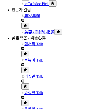
✨Cashdoc Pick
전문가 칼럼
專家專欄
美容 / 手術小撇步
美容問答 / 術後心得
덴서티 Talk
볼뉴머 Talk
리쥬란 Talk
슈링크 Talk