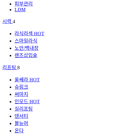
피부관리
LDM
시력
4
라식라섹
HOT
스마일라식
노안/백내장
렌즈삽입술
리프팅
8
울쎄라
HOT
슈링크
써마지
인모드
HOT
실리프팅
덴서티
볼뉴머
온다