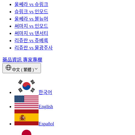
울쎄라 vs 슈링크
슈링크 vs 인모드
울쎄라 vs 볼뉴머
써마지 vs 인모드
써마지 vs 덴서티
리쥬란 vs 쥬베룩
리쥬란 vs 물광주사
藥品資訊
專家專欄
中文 ( 繁體 )
한국어
English
Español