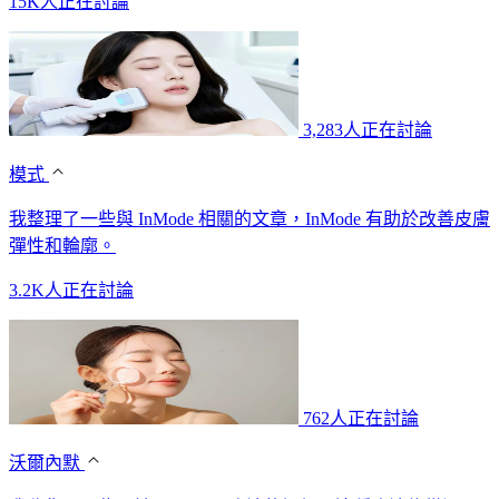
15K人正在討論
3,283人正在討論
模式
我整理了一些與 InMode 相關的文章，InMode 有助於改善皮膚
彈性和輪廓。
3.2K人正在討論
762人正在討論
沃爾內默