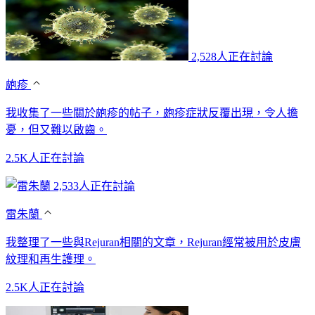
2,528人正在討論
皰疹
我收集了一些關於皰疹的帖子，皰疹症狀反覆出現，令人擔
憂，但又難以啟齒。
2.5K人正在討論
2,533人正在討論
雷朱蘭
我整理了一些與Rejuran相關的文章，Rejuran經常被用於皮膚
紋理和再生護理。
2.5K人正在討論