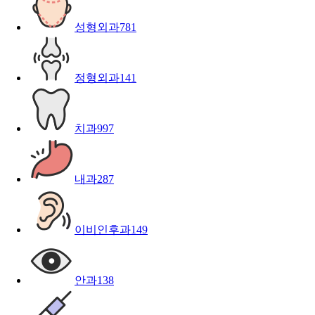
성형외과
781
정형외과
141
치과
997
내과
287
이비인후과
149
안과
138