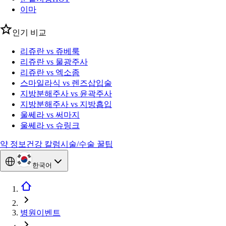
이마
인기 비교
리쥬란 vs 쥬베룩
리쥬란 vs 물광주사
리쥬란 vs 엑소좀
스마일라식 vs 렌즈삽입술
지방분해주사 vs 윤곽주사
지방분해주사 vs 지방흡입
울쎄라 vs 써마지
울쎄라 vs 슈링크
약 정보
건강 칼럼
시술/수술 꿀팁
한국어
병원이벤트