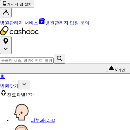
캐시닥 앱 설치
병원관리자 서비스
병원관리자 입점 문의
1
V라인
홈
병원찾기
진료과별
17개
피부과
1,532