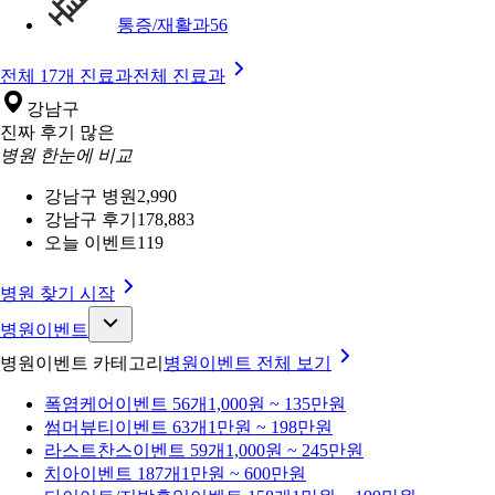
통증/재활과
56
전체 17개 진료과
전체 진료과
강남구
진짜 후기 많은
병원 한눈에 비교
강남구 병원
2,990
강남구 후기
178,883
오늘 이벤트
119
병원 찾기 시작
병원이벤트
병원이벤트 카테고리
병원이벤트
전체 보기
폭염케어
이벤트 56개
1,000원 ~ 135만원
썸머뷰티
이벤트 63개
1만원 ~ 198만원
라스트찬스
이벤트 59개
1,000원 ~ 245만원
치아
이벤트 187개
1만원 ~ 600만원