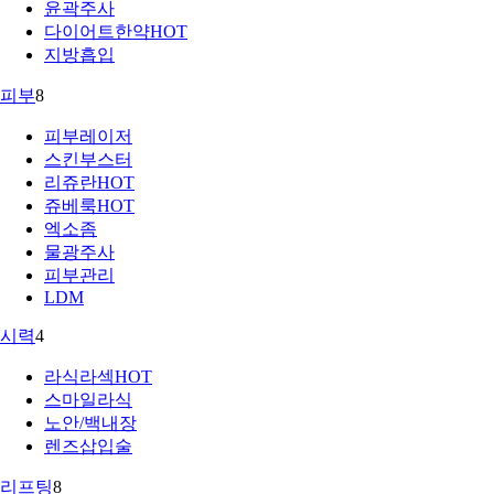
윤곽주사
다이어트한약
HOT
지방흡입
피부
8
피부레이저
스킨부스터
리쥬란
HOT
쥬베룩
HOT
엑소좀
물광주사
피부관리
LDM
시력
4
라식라섹
HOT
스마일라식
노안/백내장
렌즈삽입술
리프팅
8