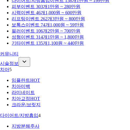
다이어트/지방흡입
이벤트 158개
1만원 ~ 199만원
피부
이벤트 303개
1만원 ~ 280만원
시력
이벤트 46개
1,000원 ~ 600만원
리프팅
이벤트 262개
3만원 ~ 800만원
보톡스
이벤트 74개
1,000원 ~ 59만원
필러
이벤트 106개
2만원 ~ 700만원
성형
이벤트 314개
1만원 ~ 1,800만원
기타
이벤트 135개
1,100원 ~ 440만원
커뮤니티
시술정보
치아
5
임플란트
HOT
치아미백
라미네이트
치아교정
HOT
크라운/브릿지
다이어트/지방흡입
4
지방분해주사