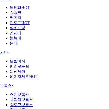
울쎄라
HOT
슈링크
써마지
인모드
HOT
실리프팅
덴서티
볼뉴머
온다
기타
4
모발이식
반영구눈썹
문신제거
레이저제모
HOT
보톡스
8
스킨보톡스
사각턱보톡스
승모근보톡스