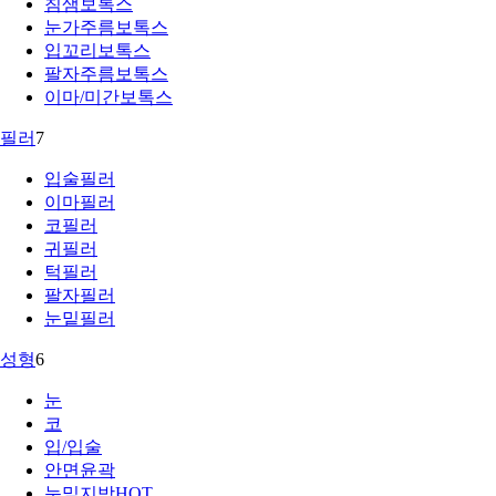
침샘보톡스
눈가주름보톡스
입꼬리보톡스
팔자주름보톡스
이마/미간보톡스
필러
7
입술필러
이마필러
코필러
귀필러
턱필러
팔자필러
눈밑필러
성형
6
눈
코
입/입술
안면윤곽
눈밑지방
HOT