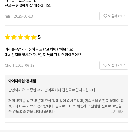
대기는 약간있었는데,
진료는 친절하게 잘 해주셨어요.
도움돼요
17
mh
2025-05-13
|
5
기침콧물감기가 심해 진료받고 처방받아왔어요
미세먼지와 황사가 화근인지 특히 관리 잘해야겟어요
도움돼요
17
Cho
2025-06-23
|
아이디의원-홍대점
안녕하세요. 소중한 후기 남겨주셔서 진심으로 감사드립니다.
저희 병원을 믿고 방문해 주신 점에 깊이 감사드리며, 만족스러운 진료 경험이 되
셨다니 매우 기쁘게 생각합니다. 앞으로도 더욱 세심하고 친절한 진료로 보답할
수 있도록 최선을 다하겠습니다.
...
더보기
항상 건강하시고, 궁금하신 점이 있으시면 언제든 편하게 내원해 주시기 바랍니
다. 감사합니다.