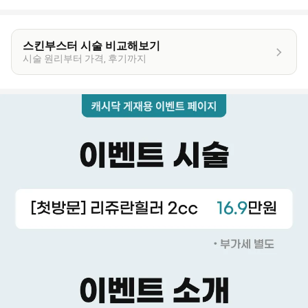
스킨부스터 시술 비교해보기
시술 원리부터 가격, 후기까지
이
벤
트
상
세
정
보