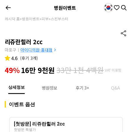
병원이벤트
캐시닥 홈
병원이벤트
피부
스킨부스터
>
>
>
리쥬란힐러 2cc
마포구
아이디의원-홍대점
|
4.6
(
후기 3개
)
33만 1천 4백원
49%
16만 9천원
VAT 미포함
병원정보
후기 3+
Q&A
상세정보
이벤트 옵션
[첫방문] 리쥬란힐러 2cc
첫방문 특별가