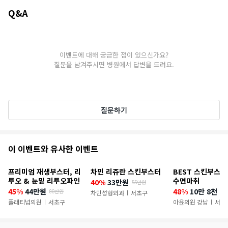
Q&A
Q&A
이벤트에 대해 궁금한 점이 있으신가요?
질문을 남겨주시면 병원에서 답변을 드려요.
질문하기
추
이 이벤트와 유사한 이벤트
천
프리미엄 재생부스터, 리
차민 리쥬란 스킨부스터
BEST 스킨부스터
이
투오 & 눈밑 리투오파인
수면마취
40%
33만원
55만원
45%
44만원
48%
10만 8천 9
80만원
벤
차민성형외과
서초구
|
플래티넘의원
서초구
아윤의원 강남
서초
|
|
트