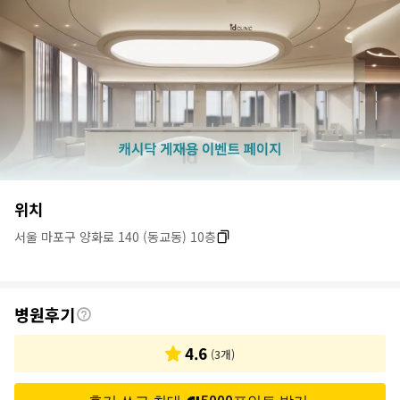
병
위치
원
서울 마포구 양화로 140 (동교동) 10층
정
보
후
병원후기
기
4.6
(
3
개)