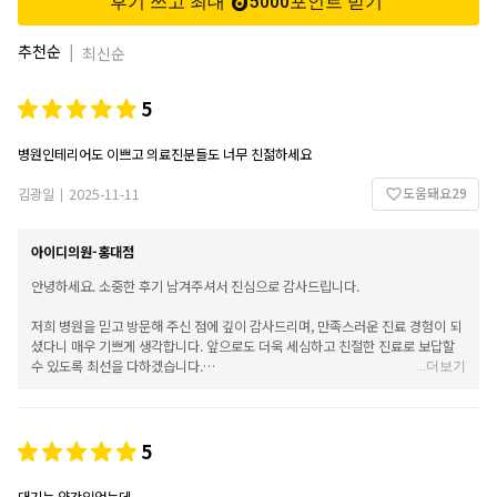
후기 쓰고 최대
5000
포인트
받기
추천순
|
최신순
5
병원인테리어도 이쁘고 의료진분들도 너무 친젊하세요
도움돼요
29
김광일
2025-11-11
|
아이디의원-홍대점
안녕하세요. 소중한 후기 남겨주셔서 진심으로 감사드립니다.
저희 병원을 믿고 방문해 주신 점에 깊이 감사드리며, 만족스러운 진료 경험이 되
셨다니 매우 기쁘게 생각합니다. 앞으로도 더욱 세심하고 친절한 진료로 보답할
수 있도록 최선을 다하겠습니다.
...
더보기
항상 건강하시고, 궁금하신 점이 있으시면 언제든 편하게 내원해 주시기 바랍니
다. 감사합니다.
5