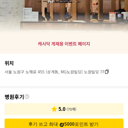
병
위치
원
서울 노원구 노해로 455 (상계동, MG노원빌딩) 노원빌딩 7F
정
보
후
병원후기
기
5.0
(
70
개)
후기 쓰고 최대
5000
포인트
받기