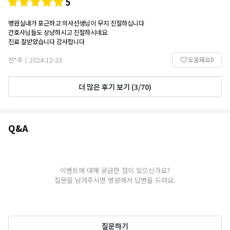
5
병원실내가 포근하고 의사선생님이 무지 친절하십니다
간호사님들도 상냥하시고 친절하시네요
진료 잘받았습니다 감사합니다
도움돼요
0
전*주
2024-12-23
|
더 많은 후기 보기
(
3
/
70
)
Q&A
Q&A
이벤트에 대해 궁금한 점이 있으신가요?
질문을 남겨주시면 병원에서 답변을 드려요.
질문하기