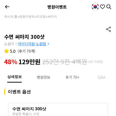
병원이벤트
캐시닥 홈
병원이벤트
리프팅
써마지
>
>
>
수면 써마지 300샷
노원구
아이디의원-노원점
|
5.0
(
후기 70개
)
252만 9천 4백원
48%
129만원
VAT 미포함
병원정보
후기 70+
Q&A
상세정보
이벤트 옵션
수면 써마지 300샷
첫방문 특별가, 수면