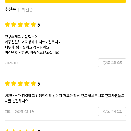
추천순
|
최신순
5
친구소개로 방문했는데
아주친절하고 자상하게 치료도잘주시고
피부가. 밝아졌어요 정말좋아요
도움돼요
5
2026-02-16
5
병원내부가 청결하고 위생적이라 믿음이 가요 원장님 진료 잘봐주시고 간호사분들도
다들 친절하셔요
도움돼요
1
지희
2025-05-19
|