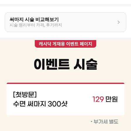
써마지 시술 비교해보기
시술 원리부터 가격, 후기까지
이
벤
트
상
세
정
보