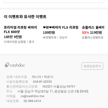
추
이 이벤트와 유사한 이벤트
천
프리미엄 리프팅 써마지
❤뷰❤써마지 FLX 리프팅
순플러스 울써마지
이
FLX 600샷
189만원
33%
219만원
33
185만 9천원
벤
뷰성형외과
강남구
순플러스성형외과
|
|
디데이의원 남포점
중구
|
트
병원입점문의
상호/ 대표자명
캐시닥 / 박은식
사업자등록번호
654-81-02333
통신판매업자신고번호
제2021-서울강남-04731
주소
서울 강남구 역삼로3길 11, 광성빌딩 신관 2층 [0242]
이메일
cs@cashdoc.me
대표전화
02-584-2414