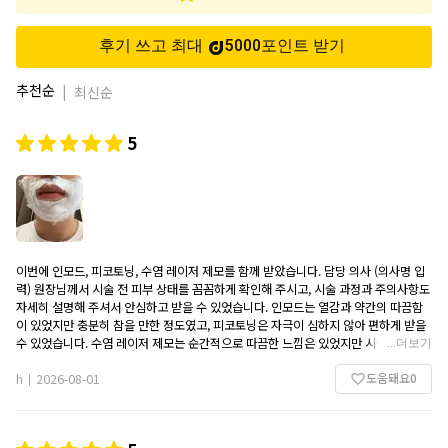
후기 쓰고 최대
5000
포인트
받기
추천순
|
최신순
5
이번에 인모드, 피코토닝, 수염 레이저 제모를 함께 받았습니다. 담당 의사 (의사명 입
력) 원장님께서 시술 전 피부 상태를 꼼꼼하게 확인해 주시고, 시술 과정과 주의사항도
자세히 설명해 주셔서 안심하고 받을 수 있었습니다. 인모드는 열감과 약간의 따끔함
이 있었지만 충분히 참을 만한 정도였고, 피코토닝은 자극이 심하지 않아 편하게 받을
수 있었습니다. 수염 레이저 제모는 순간적으로 따끔한 느낌은 있었지만 시술 시간이
...
더보기
짧아 부담은 크지 않았습니다. 시술 후에는 얼굴이 약간 붉어졌지만 반나절 정도 지나
도움돼요
0
면서 대부분 가라앉았고, 다음 날에는 일상생활에 전혀 지장이 없었습니다. 직원분들
h
2026-08-01
|
도 친절하게 응대해 주셨고 대기 시간도 길지 않아 만족스러웠습니다. 피부톤 개선과
탄력 관리, 수염 제모를 함께 고민하는 분들께 추천하고 싶은 병원입니다. 앞으로도 꾸
준히 관리받으며 변화를 기대해 보려고 합니다.