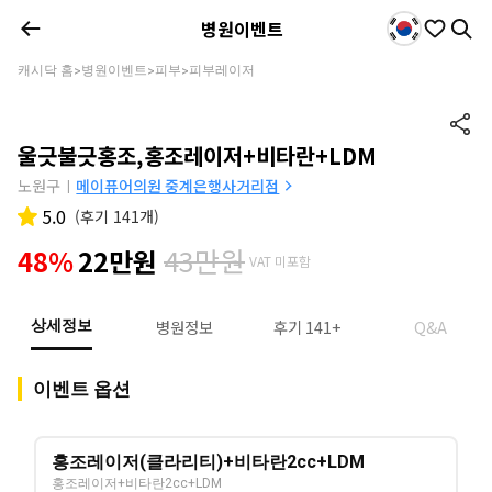
병원이벤트
캐시닥 홈
병원이벤트
피부
피부레이저
>
>
>
울긋불긋홍조,홍조레이저+비타란+LDM
노원구
메이퓨어의원 중계은행사거리점
|
5.0
(
후기 141개
)
43만원
48%
22만원
VAT 미포함
병원정보
후기 141+
Q&A
상세정보
이벤트 옵션
홍조레이저(클라리티)+비타란2cc+LDM
홍조레이저+비타란2cc+LDM