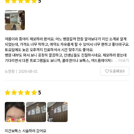
5
여름이라 종아리 제모하러 왔어요. 어느 병원갈까 한참 알아보다가 지인 소개로 알게
되었는데, 가격도 너무 착하고, 예약도 자유롭게 할 수 있어서 너무 편하고 좋더라구요.
토요일에도 늦은 오후까지 진료하셔서 시간 맞추기도 좋아요.
병원 내부도 와서 보니 굉장히 깔끔하고, 선생님들도 친절하시네요. 제모하러 왔는데
기다리면서 다른 프로그램들도 보니까, 콜라겐이나 보톡스, 여드름레이저도 굉장히 합
...
더보기
리적인 가격대로 다양하게 있네요.
도움돼요
0
대기공간도 편하고 좋습니다. 다음엔 레이저 하러 와야겠어요. 좋은 가격에 안전한 진
노현정
2026-08-01
|
료 받을 수 있어서 좋습니다^^
5
미간보톡스 시술하러 갔어요