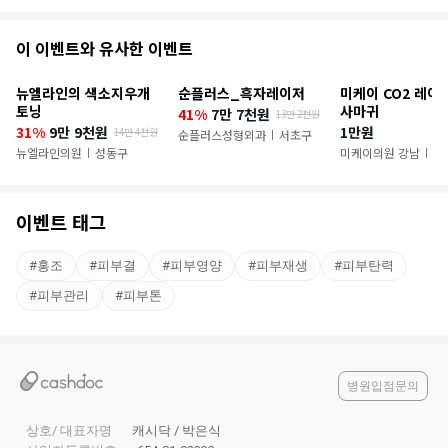
추
이 이벤트와 유사한 이벤트
천
뉴엘라인의 색소지우개
순플러스_흑자레이저
미케이 CO2 레이
이
토닝
사마귀
41%
7만 7천원
13만 2천원
31%
9만 9천원
1만원
14만 4천원
벤
순플러스성형외과
서초구
|
뉴엘라인의원
성동구
미케이의원 강남
서
|
|
트
이벤트 태그
#
홍조
#
피부결
#
피부영양
#
피부재생
#
피부탄력
#
피부관리
#
피부톤
병원입점문의
상호/ 대표자명
캐시닥 / 박은식