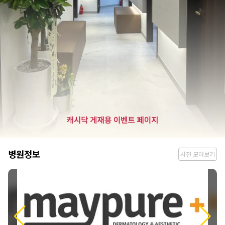
병
병원정보
사진 모아보기
원
정
보