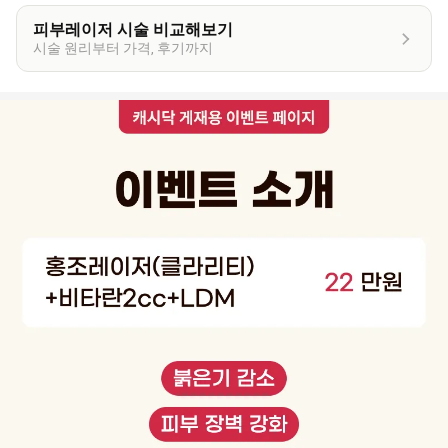
피부레이저 시술 비교해보기
시술 원리부터 가격, 후기까지
이
벤
트
상
세
정
보