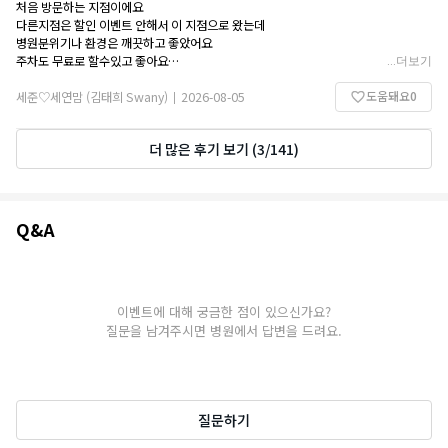
처음 방문하는 지점이에요
다른지점은 할인 이벤트 안해서 이 지점으로 왔는데
병원분위기나 환경은 깨끗하고 좋았어요
주차도 무료로 할수있고 좋아요
...
더보기
2주정도 지나면 효과가 나타나요
도움돼요
0
세준♡세연맘 (김태희 Swany)
2026-08-05
|
더 많은 후기 보기
(
3
/
141
)
Q&A
Q&A
이벤트에 대해 궁금한 점이 있으신가요?
질문을 남겨주시면 병원에서 답변을 드려요.
질문하기