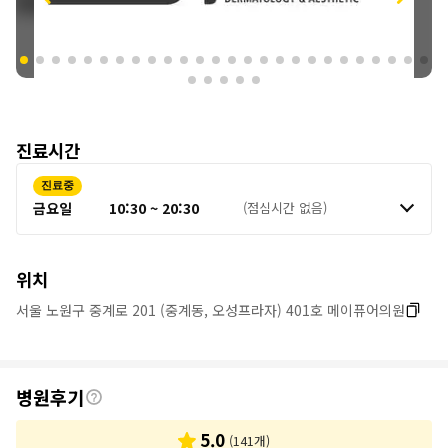
진료시간
진료중
금요일
10:30 ~ 20:30
(점심시간 없음)
위치
서울 노원구 중계로 201 (중계동, 오성프라자) 401호 메이퓨어의원
후
병원후기
기
5.0
(
141
개)