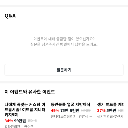
Q&A
Q&A
이벤트에 대해 궁금한 점이 있으신가요?
질문을 남겨주시면 병원에서 답변을 드려요.
질문하기
추
이 이벤트와 유사한 이벤트
천
나에게 꼭맞는 커스텀 여
동안볼륨 얼굴 지방이식
생기 여드름 케어 
이
드름시술! 여드름 지니패
49%
75만 9천원
37%
5만원
150만원
8만원
키지5회
벤
한나이브성형외과의원
안양시 만
생기한의원-부산서면
|
34%
99만원
150만원
안구
알라딘의원
연수구
|