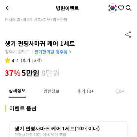
병원이벤트
캐시닥 홈
병원이벤트
피부
피부관리
>
>
>
생기 편평사마귀 케어 1세트
청주시 흥덕구
생기한의원-청주점
|
4.7
(
후기 13개
)
8만원
37%
5만원
병원정보
후기 13+
Q&A
상세정보
이벤트 옵션
생기 편평사마귀 케어 1세트(10개 이내)
편평사마귀 10개 이내 제거 포함