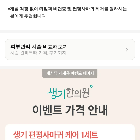
재발 걱정 없이 쥐젖과 비립종 및 편평사마귀 제거를 원하시는
분에게 추천합니다.
피부관리 시술 비교해보기
시술 원리부터 가격, 후기까지
이
벤
트
상
세
정
보