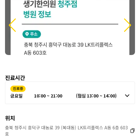
정
보
진료시간
진료중
금요일
10:00 ~ 21:00
(점심 13:00 ~ 14:00)
위치
충북 청주시 흥덕구 대농로 39 (복대동) LK트리플렉스 A동 6층 603
호