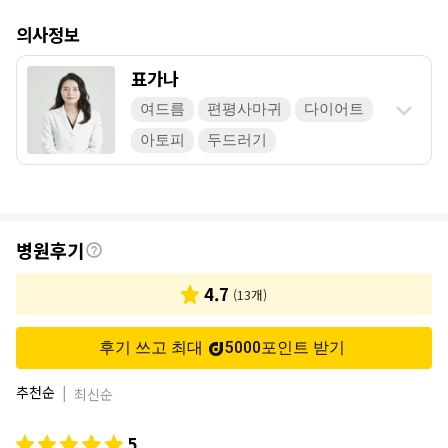
의사정보
표가나
여드름
편평사마귀
다이어트
아토피
두드러기
후
병원후기
기
4.7
(
13
개)
후기 쓰고 최대
5000
포인트
받기
추천순
|
최신순
5