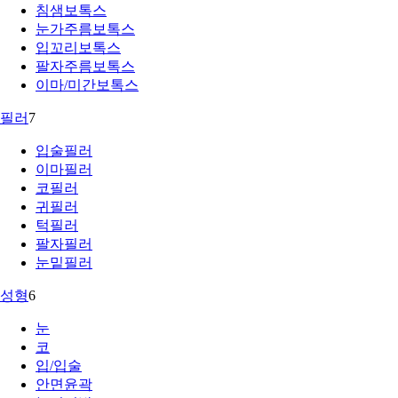
침샘보톡스
눈가주름보톡스
입꼬리보톡스
팔자주름보톡스
이마/미간보톡스
필러
7
입술필러
이마필러
코필러
귀필러
턱필러
팔자필러
눈밑필러
성형
6
눈
코
입/입술
안면윤곽