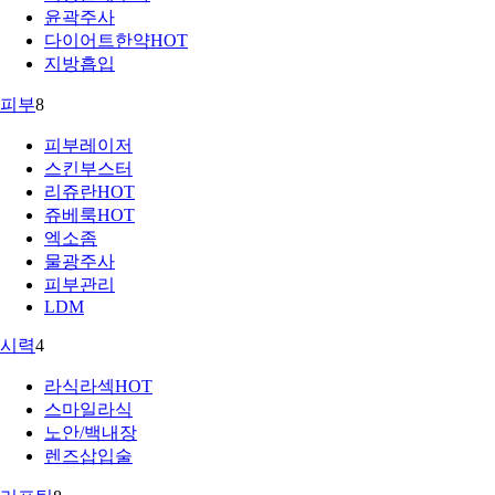
윤곽주사
다이어트한약
HOT
지방흡입
피부
8
피부레이저
스킨부스터
리쥬란
HOT
쥬베룩
HOT
엑소좀
물광주사
피부관리
LDM
시력
4
라식라섹
HOT
스마일라식
노안/백내장
렌즈삽입술