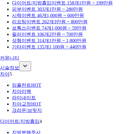
다이어트/지방흡입
이벤트 158개
1만원 ~ 199만원
피부
이벤트 303개
1만원 ~ 280만원
시력
이벤트 46개
1,000원 ~ 600만원
리프팅
이벤트 262개
3만원 ~ 800만원
보톡스
이벤트 74개
1,000원 ~ 59만원
필러
이벤트 106개
2만원 ~ 700만원
성형
이벤트 314개
1만원 ~ 1,800만원
기타
이벤트 135개
1,100원 ~ 440만원
커뮤니티
시술정보
치아
5
임플란트
HOT
치아미백
라미네이트
치아교정
HOT
크라운/브릿지
다이어트/지방흡입
4
지방분해주사