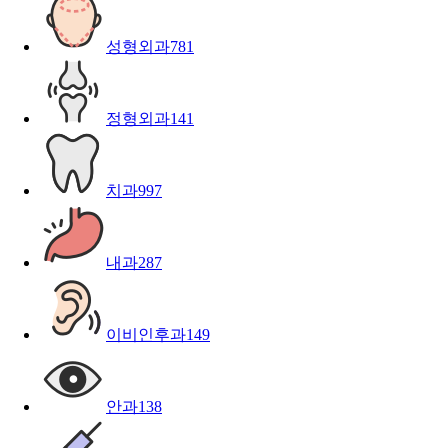
성형외과
781
정형외과
141
치과
997
내과
287
이비인후과
149
안과
138