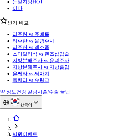
눈밑지방
HOT
이마
인기 비교
리쥬란 vs 쥬베룩
리쥬란 vs 물광주사
리쥬란 vs 엑소좀
스마일라식 vs 렌즈삽입술
지방분해주사 vs 윤곽주사
지방분해주사 vs 지방흡입
울쎄라 vs 써마지
울쎄라 vs 슈링크
약 정보
건강 칼럼
시술/수술 꿀팁
한국어
병원이벤트