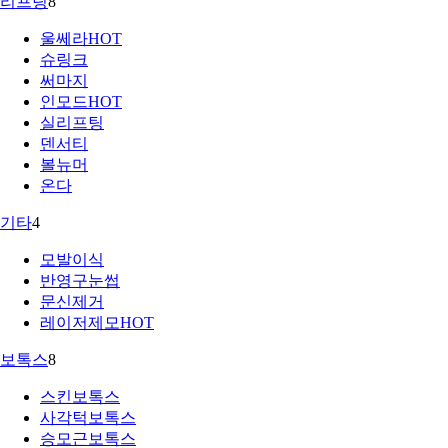
리프팅
8
울쎄라
HOT
슈링크
써마지
인모드
HOT
실리프팅
덴서티
볼뉴머
온다
기타
4
모발이식
반영구눈썹
문신제거
레이저제모
HOT
보톡스
8
스킨보톡스
사각턱보톡스
승모근보톡스