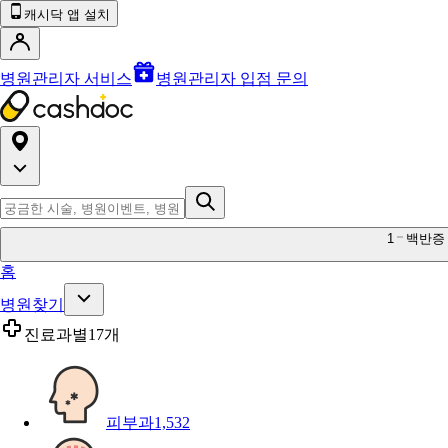
캐시닥 앱 설치
병원관리자 서비스
병원관리자 입점 문의
1
백반증
홈
병원찾기
진료과별
17개
피부과
1,532