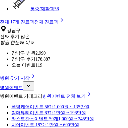
통증/재활과
56
전체 17개 진료과
전체 진료과
강남구
진짜 후기 많은
병원 한눈에 비교
강남구 병원
2,990
강남구 후기
178,887
오늘 이벤트
119
병원 찾기 시작
병원이벤트
병원이벤트 카테고리
병원이벤트
전체 보기
폭염케어
이벤트 56개
1,000원 ~ 135만원
썸머뷰티
이벤트 63개
1만원 ~ 198만원
라스트찬스
이벤트 59개
1,000원 ~ 245만원
치아
이벤트 187개
1만원 ~ 600만원