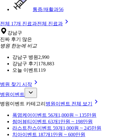
통증/재활과
56
전체 17개 진료과
전체 진료과
강남구
진짜 후기 많은
병원 한눈에 비교
강남구 병원
2,990
강남구 후기
178,883
오늘 이벤트
119
병원 찾기 시작
병원이벤트
병원이벤트 카테고리
병원이벤트
전체 보기
폭염케어
이벤트 56개
1,000원 ~ 135만원
썸머뷰티
이벤트 63개
1만원 ~ 198만원
라스트찬스
이벤트 59개
1,000원 ~ 245만원
치아
이벤트 187개
1만원 ~ 600만원