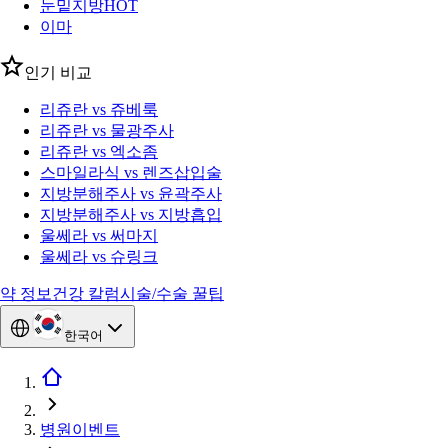
눈밑지방
HOT
이마
인기 비교
리쥬란 vs 쥬베룩
리쥬란 vs 물광주사
리쥬란 vs 엑소좀
스마일라식 vs 렌즈삽입술
지방분해주사 vs 윤곽주사
지방분해주사 vs 지방흡입
울쎄라 vs 써마지
울쎄라 vs 슈링크
약 정보
건강 칼럼
시술/수술 꿀팁
한국어
병원이벤트