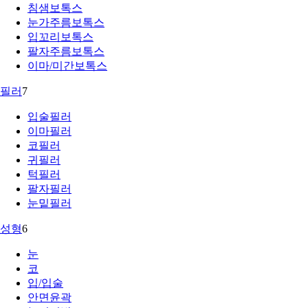
침샘보톡스
눈가주름보톡스
입꼬리보톡스
팔자주름보톡스
이마/미간보톡스
필러
7
입술필러
이마필러
코필러
귀필러
턱필러
팔자필러
눈밑필러
성형
6
눈
코
입/입술
안면윤곽