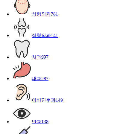
성형외과
781
정형외과
141
치과
997
내과
287
이비인후과
149
안과
138