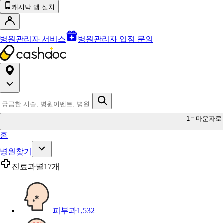
캐시닥 앱 설치
병원관리자 서비스
병원관리자 입점 문의
1
마운자로
홈
병원찾기
진료과별
17개
피부과
1,532