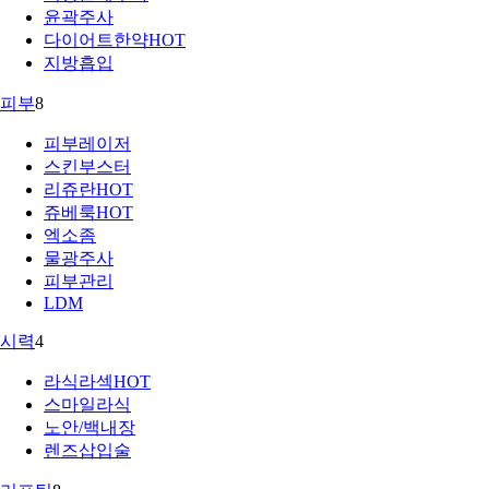
윤곽주사
다이어트한약
HOT
지방흡입
피부
8
피부레이저
스킨부스터
리쥬란
HOT
쥬베룩
HOT
엑소좀
물광주사
피부관리
LDM
시력
4
라식라섹
HOT
스마일라식
노안/백내장
렌즈삽입술