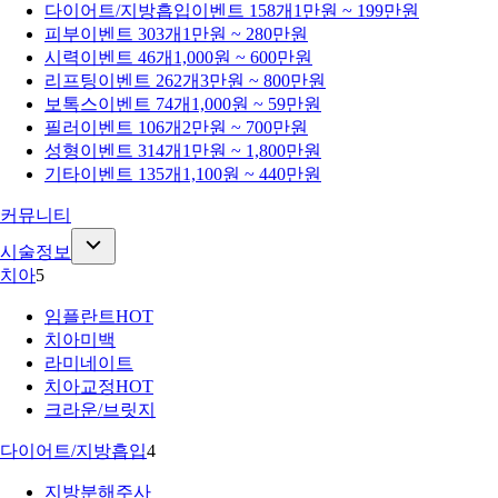
다이어트/지방흡입
이벤트 158개
1만원 ~ 199만원
피부
이벤트 303개
1만원 ~ 280만원
시력
이벤트 46개
1,000원 ~ 600만원
리프팅
이벤트 262개
3만원 ~ 800만원
보톡스
이벤트 74개
1,000원 ~ 59만원
필러
이벤트 106개
2만원 ~ 700만원
성형
이벤트 314개
1만원 ~ 1,800만원
기타
이벤트 135개
1,100원 ~ 440만원
커뮤니티
시술정보
치아
5
임플란트
HOT
치아미백
라미네이트
치아교정
HOT
크라운/브릿지
다이어트/지방흡입
4
지방분해주사