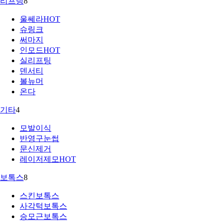
리프팅
8
울쎄라
HOT
슈링크
써마지
인모드
HOT
실리프팅
덴서티
볼뉴머
온다
기타
4
모발이식
반영구눈썹
문신제거
레이저제모
HOT
보톡스
8
스킨보톡스
사각턱보톡스
승모근보톡스