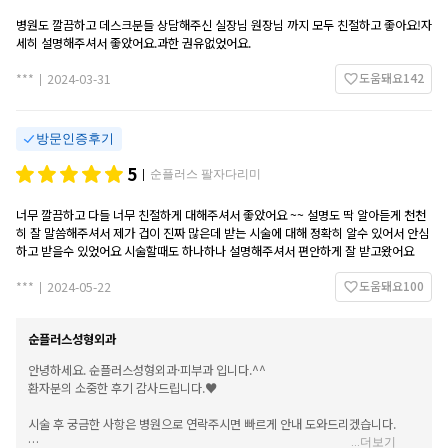
병원도 깔끔하고 데스크분들 상담해주신 실장님 원장님 까지 모두 친절하고 좋아요!자
세히 설명해주셔서 좋았어요.과한 권유없었어요.
도움돼요
142
***
2024-03-31
|
방문인증후기
5
순플러스 팔자다리미
|
너무 깔끔하고 다들 너무 친절하게 대해주셔서 좋았어요 ~~ 설명도 딱 알아듣게 천천
히 잘 말씀해주셔서 제가 겁이 진짜 많은데 받는 시술에 대해 정확히 알수 있어서 안심
하고 받을수 있었어요 시술할때도 하나하나 설명해주셔서 편안하게 잘 받고왔어요
도움돼요
100
***
2024-05-22
|
순플러스성형외과
안녕하세요. 순플러스성형외과·피부과 입니다.^^
환자분의 소중한 후기 감사드립니다.♥️
시술 후 궁금한 사항은 병원으로 연락주시면 빠르게 안내 도와드리겠습니다.
...
더보기