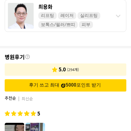
최용화
리프팅
레이저
실리프팅
보톡스/필러/쁘띠
피부
후
병원후기
기
5.0
(
294
개)
후기 쓰고 최대
5000
포인트
받기
추천순
|
최신순
5