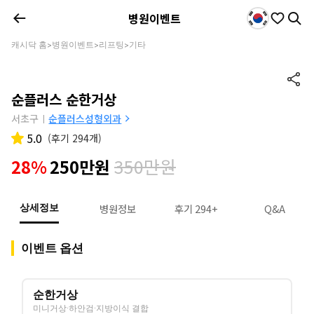
병원이벤트
캐시닥 홈
병원이벤트
리프팅
기타
>
>
>
순플러스 순한거상
서초구
순플러스성형외과
|
5.0
(
후기 294개
)
350만원
28%
250만원
병원정보
후기 294+
Q&A
상세정보
이벤트 옵션
순한거상
미니거상·하안검·지방이식 결합