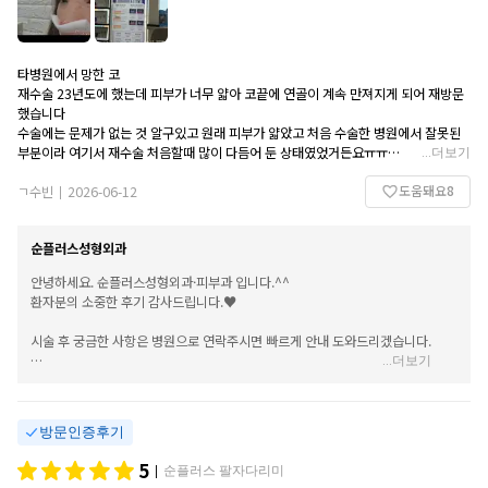
타병원에서 망한 코
재수술 23년도에 했는데 피부가 너무 얇아 코끝에 연골이 계속 만져지게 되어 재방문
했습니다
수술에는 문제가 없는 것 알구있고 원래 피부가 얇았고 처음 수술한 병원에서 잘못된
부분이라 여기서 재수술 처음할때 많이 다듬어 둔 상태였었거든요ㅠㅠ
...
더보기
그래도 저렴한 가격에 다시 수술을 결정하게 되었습니다
도움돼요
8
부목도 없고 다음날 바로 출근했고,
ㄱ수빈
2026-06-12
|
원장님께서는 여전히 자세히 설명해주시고 코를 전문적으로 해주시는 원장님이셔서
더 걱정없이 수술을 결심하게 되었어요
순플러스성형외과
수술도 간단히 잘 끝났고 걱정되는 부분도 설명 잘 해주셔서
편하게 실밥만 풀고 지금은 자연스러워져서 주변에서 너무 잘 했다고 해요 ㅎㅎ
안녕하세요. 순플러스성형외과·피부과 입니다.^^
환자분의 소중한 후기 감사드립니다.♥️
시술 후 궁금한 사항은 병원으로 연락주시면 빠르게 안내 도와드리겠습니다.
...
더보기
다음 내원시에도 더 좋은 만족을 드릴 수 있도록 노력하겠습니다.
감사합니다^^♥️
방문인증후기
카카오톡 : 순플러스성형외과
전화문의 : 02 - 547 - 1705
5
순플러스 팔자다리미
|