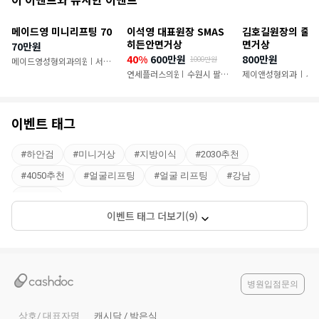
천
메이드영 미니리프팅 70
이석영 대표원장 SMAS
김호길원장의 줄
이
히든안면거상
면거상
70만원
40%
600만원
800만원
1000만원
벤
메이드영성형외과의원
서초
|
구
연세플러스의원
수원시 팔달
제이앤성형외과
서
|
|
트
구
이벤트 태그
#
하안검
#
미니거상
#
지방이식
#
2030추천
#
4050추천
#
얼굴리프팅
#
얼굴 리프팅
#
강남
#
강남역
이벤트 태그 더보기(9)
병원입점문의
상호/ 대표자명
캐시닥 / 박은식