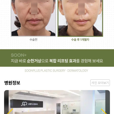
병
병원정보
사진 모아보기
원
정
보