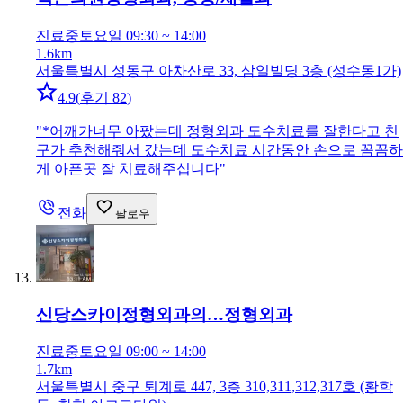
진료중
토요일 09:30 ~ 14:00
1.6km
서울특별시 성동구 아차산로 33, 삼일빌딩 3층 (성수동1가)
4.9
(
후기 82
)
"
*어깨가너무 아팠는데 정형외과 도수치료를 잘한다고 친
구가 추천해줘서 갔는데 도수치료 시간동안 손으로 꼼꼼하
게 아픈곳 잘 치료해주십니다
"
전화
팔로우
신당스카이정형외과의…
정형외과
진료중
토요일 09:00 ~ 14:00
1.7km
서울특별시 중구 퇴계로 447, 3층 310,311,312,317호 (황학