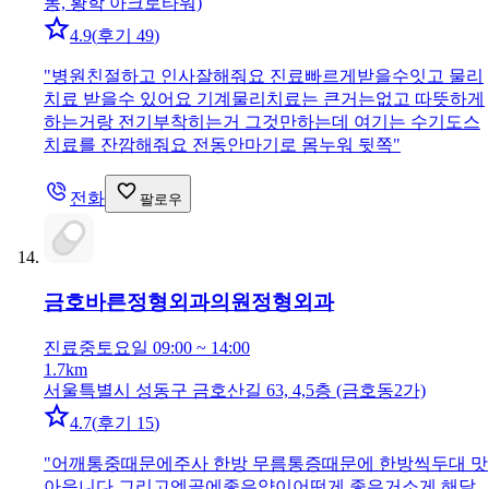
동, 황학 아크로타워)
4.9
(
후기 49
)
"
병원친절하고 인사잘해줘요 진료빠르게받을수잇고 물리
치료 받을수 있어요 기계물리치료는 큰거는없고 따뜻하게
하는거랑 전기부착히는거 그것만하는데 여기는 수기도스
치료를 잔깜해줘요 전동안마기로 몸누워 뒷쪽
"
전화
팔로우
금호바른정형외과의원
정형외과
진료중
토요일 09:00 ~ 14:00
1.7km
서울특별시 성동구 금호산길 63, 4,5층 (금호동2가)
4.7
(
후기 15
)
"
어깨통중때문에주사 한방 무름통증때문에 한방씩두대 맛
아읍니다 그리고엔골에좋은약이어떤게 좋은거소게 해달