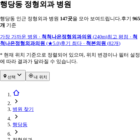
행당동 정형외과 병원
행당동 인근 정형외과 병원
147
곳
을 모아 보여드립니다.
후기
965
개
기준
가장 가까운 병원
·
척척나은정형외과의원
(
240m
)
최고 평점
·
척
척나은정형외과의원
(
★5.0
)
후기 최다
·
척본의원
(
82
개
)
* 현재 위치 기준으로 정렬되어 있으며, 위치 변경이나 필터 설정
에 따라 결과가 달라질 수 있습니다.
선택
내 위치
병원 찾기
행당동
정형외과