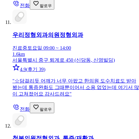
전화
팔로우
우리정형외과의원
정형외과
진료중
토요일 09:00 ~ 14:00
1.6km
서울특별시 중구 퇴계로 450 (신당동, 신영빌딩)
4.9
(
후기 39
)
"
☆담걸리듯 어깨가 너무 아팠고 한의원 도수치료도 받아
봤는데 통증완화도 그때뿐이어서 소용 없었는데 여기서 많
이 고쳐졌어요 감사드려요
"
전화
팔로우
척본의원
정형외과, 통증/재활과