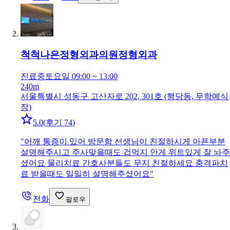
척척나은정형외과의원
정형외과
진료중
토요일 09:00 ~ 13:00
240m
서울특별시 성동구 고산자로 202, 301호 (행당동, 무학예식
장)
5.0
(
후기 74
)
"
어깨 통증이 있어 방문함 선생님이 친절하시게 아픈부분
설명해주시고 주사맞을때도 겁먹지 안게 위트있게 잘 놔주
셨어요 물리치료 간호사분들도 무지 친절하세요 충격파치
료 받을때도 일일히 설명해주셨어요
"
전화
팔로우