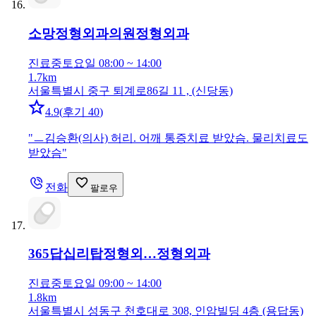
소망정형외과의원
정형외과
진료중
토요일 08:00 ~ 14:00
1.7km
서울특별시 중구 퇴계로86길 11 , (신당동)
4.9
(
후기 40
)
"
ㅡ김승환(의사) 허리. 어깨 통증치료 받았슴. 물리치료도
받았슴
"
전화
팔로우
365답십리탑정형외…
정형외과
진료중
토요일 09:00 ~ 14:00
1.8km
서울특별시 성동구 천호대로 308, 인암빌딩 4층 (용답동)