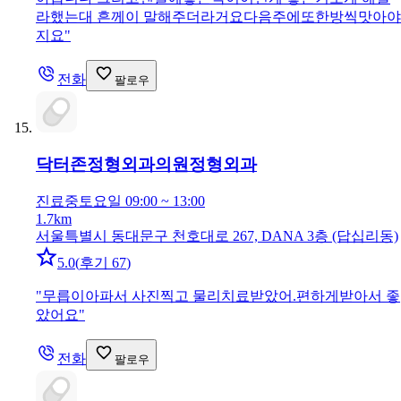
라했는대 흔께이 말해주더라거요다음주에또한방씩맛아야
지요
"
전화
팔로우
닥터존정형외과의원
정형외과
진료중
토요일 09:00 ~ 13:00
1.7km
서울특별시 동대문구 천호대로 267, DANA 3층 (답십리동)
5.0
(
후기 67
)
"
무릅이아파서 사진찍고 물리치료받았어.편하게받아서 좋
았어요
"
전화
팔로우