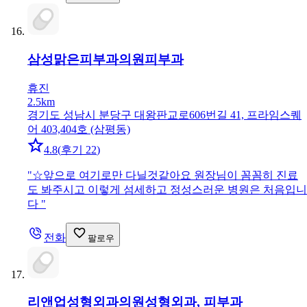
삼성맑은피부과의원
피부과
휴진
2.5km
경기도 성남시 분당구 대왕판교로606번길 41, 프라임스퀘
어 403,404호 (삼평동)
4.8
(
후기 22
)
"
☆앞으로 여기로만 다닐것같아요 원장님이 꼼꼼히 진료
도 봐주시고 이렇게 섬세하고 정성스러운 병원은 처음입니
다
"
전화
팔로우
리앤업성형외과의원
성형외과, 피부과