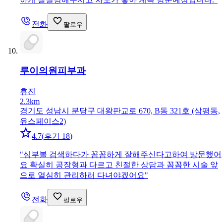
전화
팔로우
루이의원
피부과
휴진
2.3km
경기도 성남시 분당구 대왕판교로 670, B동 321호 (삼평동,
유스페이스2)
4.7
(
후기 18
)
"
심부볼 검색하다가 꼼꼼하게 잘해주신다고하여 방문했어
요 확실히 공장형과 다르고 친절한 상담과 꼼꼼한 시술 앞
으로 열심히 관리하러 다녀야겠어요
"
전화
팔로우