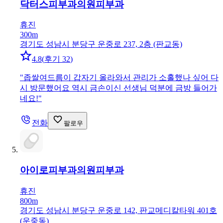
닥터스피부과의원
피부과
휴진
300m
경기도 성남시 분당구 운중로 237, 2층 (판교동)
4.8
(
후기 32
)
"
좁쌀여드름이 갑자기 올라와서 관리가 소홀했나 싶어 다
시 방문했어요 역시 금손이신 선생님 덕분에 금방 들어가
네요!
"
전화
팔로우
아이로피부과의원
피부과
휴진
800m
경기도 성남시 분당구 운중로 142, 판교메디칼타워 401호
(운중동)