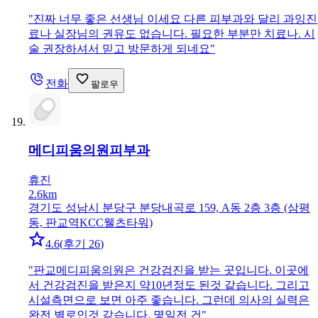
"
진짜 너무 좋은 선생님 이세요 다른 피부과와 달리 과잉진
료나 실장님의 권유도 없습니다. 필요한 부분만 치료나. 시
술 권장하셔서 믿고 방문하게 되네요
"
전화
팔로우
메디피움의원
피부과
휴진
2.6km
경기도 성남시 분당구 분당내곡로 159, A동 2층 3층 (삼평
동, 판교역KCC웰츠타워)
4.6
(
후기 26
)
"
판교메디피움의원은 건강검진을 받는 곳입니다. 이곳에
서 건강검진을 받은지 약10년정도 된것 같습니다. 그리고
시설측면으로 보면 아주 좋습니다. 그런데 의사의 실력은
완전 별로인것 같습니다. 몇일전 건
"