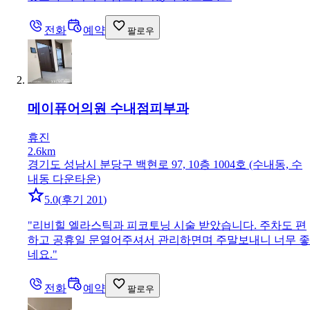
전화
예약
팔로우
메이퓨어의원 수내점
피부과
휴진
2.6km
경기도 성남시 분당구 백현로 97, 10층 1004호 (수내동, 수
내동 다운타운)
5.0
(
후기 201
)
"
리비힐 엘라스틱과 피코토닝 시술 받았습니다. 주차도 편
하고 공휴일 문열어주셔서 관리하면며 주말보내니 너무 좋
네요.
"
전화
예약
팔로우