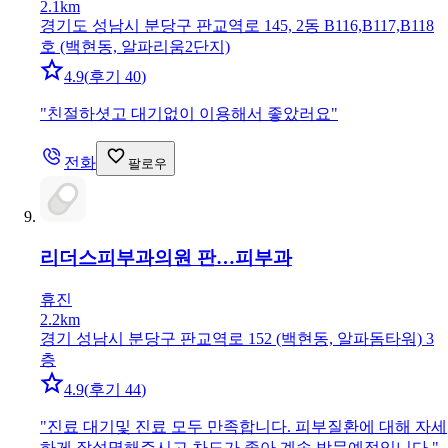
2.1km
경기도 성남시 분당구 판교역로 145, 2동 B116,B117,B118
호 (백현동, 알파리움2단지)
4.9
(
후기 40
)
"
친절하셧고 대기없이 이용해서 좋았러요
"
전화
팔로우
리더스피부과의원 판…
피부과
휴진
2.2km
경기 성남시 분당구 판교역로 152 (백현동, 알파돔타워) 3
층
4.9
(
후기 44
)
"
진료 대기및 진료 모두 만족합니다. 피부질환에 대해 자세
하게 잘설명해주시고 차도가 좋아 계속 방문예정입니다.
"