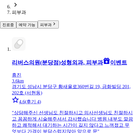
피부과
진료중
예약 가능
피부과
리버스의원(분당점)
성형외과, 피부과
이벤트
휴진
3.6km
경기도 성남시 분당구 황새울로360번길 19, 금화빌딩 201,
202호 (서현동)
4.6
(
후기 4
)
"
상담해주신 선생님도 친절하시고 의사선생님도 친절하시
고 꼼꼼하게 시술해주셔서 감사했습니다 병원 내부도 깔끔
하고 쾌적해서 대기하는 시간이 길지 않다고 느껴졌고 무
엇보다 가격이 부담스럽지않아 앞으로 문
"