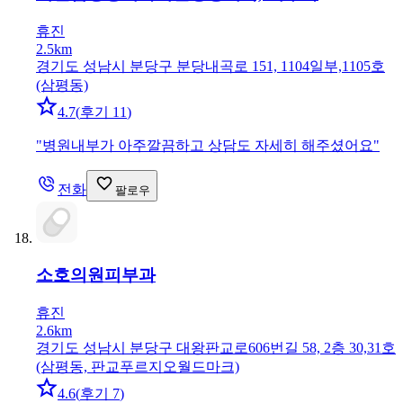
휴진
2.5km
경기도 성남시 분당구 분당내곡로 151, 1104일부,1105호
(삼평동)
4.7
(
후기 11
)
"
병원내부가 아주깔끔하고 상담도 자세히 해주셨어요
"
전화
팔로우
소호의원
피부과
휴진
2.6km
경기도 성남시 분당구 대왕판교로606번길 58, 2층 30,31호
(삼평동, 판교푸르지오월드마크)
4.6
(
후기 7
)