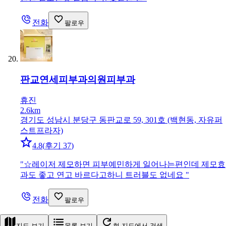
전화
팔로우
판교연세피부과의원
피부과
휴진
2.6km
경기도 성남시 분당구 동판교로 59, 301호 (백현동, 자유퍼
스트프라자)
4.8
(
후기 37
)
"
☆레이저 제모하면 피부예민하게 일어나는편인데 제모효
과도 좋고 연고 바르다고하니 트러블도 없네요
"
전화
팔로우
지도 보기
목록 보기
현 지도에서 검색