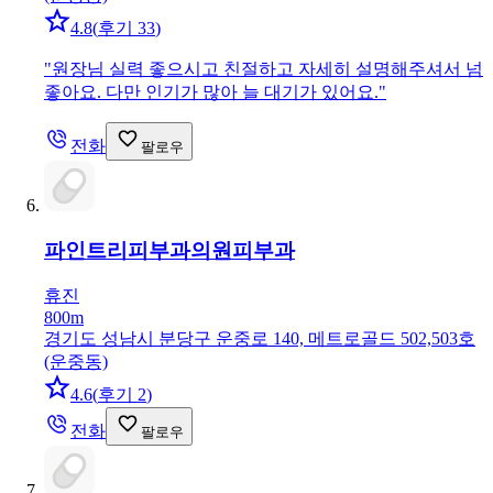
4.8
(
후기 33
)
"
원장님 실력 좋으시고 친절하고 자세히 설명해주셔서 넘
좋아요. 다만 인기가 많아 늘 대기가 있어요.
"
전화
팔로우
파인트리피부과의원
피부과
휴진
800m
경기도 성남시 분당구 운중로 140, 메트로골드 502,503호
(운중동)
4.6
(
후기 2
)
전화
팔로우