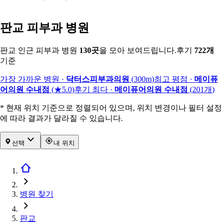
판교 피부과 병원
판교 인근 피부과 병원
130
곳
을 모아 보여드립니다.
후기
722
개
기준
가장 가까운 병원
·
닥터스피부과의원
(
300m
)
최고 평점
·
메이퓨
어의원 수내점
(
★5.0
)
후기 최다
·
메이퓨어의원 수내점
(
201
개
)
* 현재 위치 기준으로 정렬되어 있으며, 위치 변경이나 필터 설정
에 따라 결과가 달라질 수 있습니다.
선택
내 위치
병원 찾기
판교