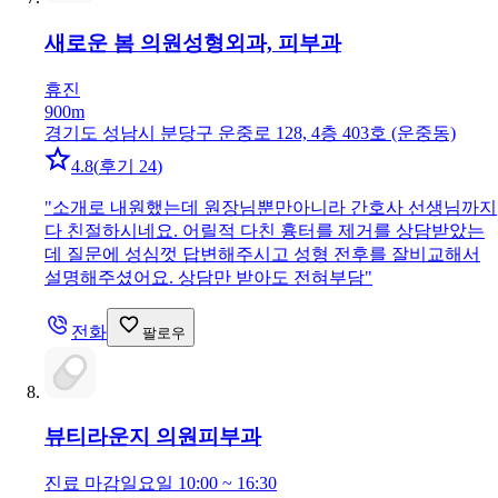
새로운 봄 의원
성형외과, 피부과
휴진
900m
경기도 성남시 분당구 운중로 128, 4층 403호 (운중동)
4.8
(
후기 24
)
"
소개로 내원했는데 원장님뿐만아니라 간호사 선생님까지
다 친절하시네요. 어릴적 다친 흉터를 제거를 상담받았는
데 질문에 성심껏 답변해주시고 성형 전후를 잘비교해서
설명해주셨어요. 상담만 받아도 전혀부담
"
전화
팔로우
뷰티라운지 의원
피부과
진료 마감
일요일 10:00 ~ 16:30