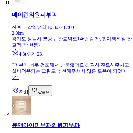
메이린의원
피부과
진료 마감
일요일 10:30 ~ 17:00
2.3km
경기도 성남시 분당구 판교역로146번길 20, 현대백화점 판
교점 (백현동)
4.8
(
후기 23
)
"
피부가 너무 건조해서 방문했어요 친절히 진료해주시고
실비적용되는 크림도 추쳔해주셔서 많은 도움이 되었어
요
"
전화
팔로우
유앤아이피부과의원
피부과