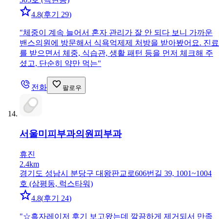
4.8
(
후기 29
)
"
체중이 계속 늘어서 혼자 관리가 잘 안 되다 보니 가까운
밴스의원에 방문해서 식욕억제제 처방을 받아봤어요. 진료
를 받으면서 체중, 식습관, 생활 패턴 등을 먼저 체크해 주
셨고, 단순히 약만 먹는
"
전화
팔로우
서울미피부과의원
피부과
휴진
2.4km
경기도 성남시 분당구 대왕판교로606번길 39, 1001~1004
호 (삼평동, 럭스타워)
4.8
(
후기 24
)
"
☆흑자레이저 후기 보고왔는데 깔끔하게 제거되서 만족