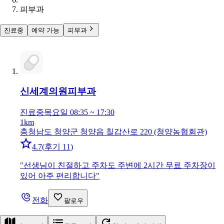
피부과
진료중
예약 가능
피부과
신세계의원
피부과
진료중
목요일 08:35 ~ 17:30
1km
충청남도 청양군 청양읍 칠갑산로 220 (청양농협회관)
4.7
(
후기 11
)
"
선생님이 친절하고 주차도 주변에 2시간 무료 주차장이
있어 아주 편리합니다
"
전화
팔로우