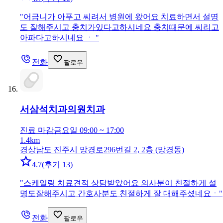
"
어금니가 아푸고 씨려서 병원에 왔어요 치료하면서 설명
도 잘해주시고 충치가있다고하시네요 충치때문에 씨리고
아파다고하시네요 ㆍ
"
전화
팔로우
서삼석치과의원
치과
진료 마감
금요일 09:00 ~ 17:00
1.4km
경상남도 진주시 망경로296번길 2, 2층 (망경동)
4.7
(
후기 13
)
"
스케일링 치료견적 상담받았어요 의사분이 친절하게 설
명도잘해주시고 간호사분도 친절하게 잘 대해주셨네요ㆍ
"
전화
팔로우