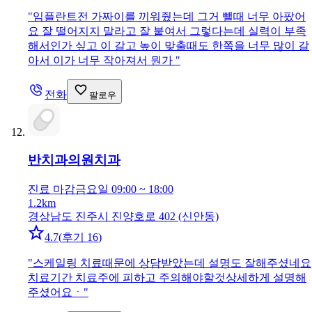
"
임플란트전 가짜이를 끼워줬는데 그거 뺄때 너무 아팠어
요 잘 떨어지지 말라고 잘 붙여서 그렇다는데 실력이 부족
해서인가 싶고 이 갈고 높이 맞출때도 한쪽을 너무 많이 갈
아서 이가 너무 작아져서 뭔가
"
전화
팔로우
반치과의원
치과
진료 마감
금요일 09:00 ~ 18:00
1.2km
경상남도 진주시 진양호로 402 (신안동)
4.7
(
후기 16
)
"
스케일링 치료때문에 상담받았는데 설명도 잘해주셨네요
치료기간 치료주에 피하고 주의해야할것상세하게 설명해
주셨어요ㆍ
"