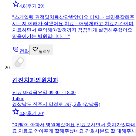
4.8
(
후기 29
)
"
스케일링 견적및치료상담받았어요 어찌나 설명을잘해주
시는지 이해가 잘됐어요 치료는어떻게하고 치료기간이며
치료하면서 주의해야할것까지 꼼꼼하게 설명해주셨어요
믿음이가는 병원입니다 ㆍ
"
전화
팔로우
김진치과의원
치과
진료 마감
금요일 09:30 ~ 18:00
1.4km
경상남도 진주시 망경로 297, 2층 (강남동)
4.8
(
후기 20
)
"
이빨이 아파서 병원에갔어요 진료보시면서 충치가있다네
요 치료도 안아푸게 잘해주셨네요 간호사분도 잘 대해주시