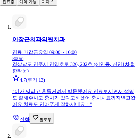
진료중
예약 가능
치과
이장근치과의원
치과
진료 마감
금요일 09:00 ~ 16:00
800m
경상남도 진주시 진양호로 326, 202호 (신안동, 신안1차흥
한타운)
4.7
(
후기 13
)
"
이가 씨리고 흔들거려서 방문했어요 진료보시면서 설명
도 잘해주시고 충치가 있다고하셨어 충치치료까지받고왔
어요 치료도 안아푸게 잘하시네요ㆍ
"
전화
팔로우