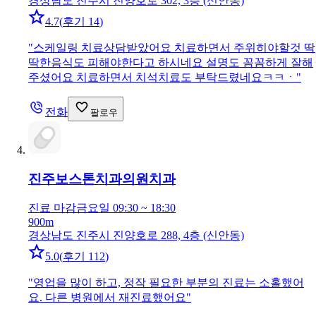
경상남도 진주시 진양호로 302, 3층 (신안동)
4.7
(
후기 14
)
"
스케일링 치료상담받았어요 치료하면서 주위히야할것 딱
딱한음식도 피해야한다고 하시네요 설명도 꼼꼼하게 잘해
주셨어요 치료하면서 치석치료도 부탁드렸네요ㅋㅋㆍ
"
전화
팔로우
진주보스톤치과의원
치과
진료 마감
금요일 09:30 ~ 18:30
900m
경상남도 진주시 진양호로 288, 4층 (신안동)
5.0
(
후기 112
)
"
영업을 많이 하고, 정작 필요한 부분의 진료는 소홀했어
요. 다른 병원에서 재진료했어요
"