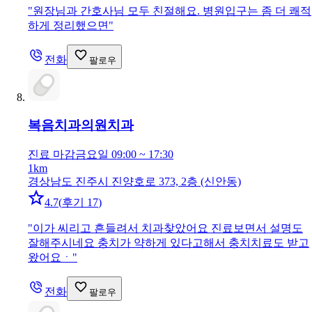
"
원장님과 간호사님 모두 친절해요. 병원입구는 좀 더 쾌적
하게 정리했으면
"
전화
팔로우
복음치과의원
치과
진료 마감
금요일 09:00 ~ 17:30
1km
경상남도 진주시 진양호로 373, 2층 (신안동)
4.7
(
후기 17
)
"
이가 씨리고 흔들려서 치과찾았어요 진료보면서 설명도
잘해주시네요 충치가 약하게 있다고해서 충치치료도 받고
왔어요ㆍ
"
전화
팔로우