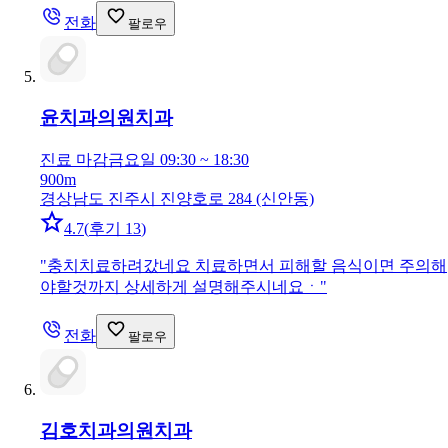
전화
팔로우
윤치과의원
치과
진료 마감
금요일 09:30 ~ 18:30
900m
경상남도 진주시 진양호로 284 (신안동)
4.7
(
후기 13
)
"
충치치료하려갔네요 치료하면서 피해할 음식이면 주의해
야할것까지 상세하게 설명해주시네요ㆍ
"
전화
팔로우
김호치과의원
치과