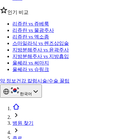
인기 비교
리쥬란 vs 쥬베룩
리쥬란 vs 물광주사
리쥬란 vs 엑소좀
스마일라식 vs 렌즈삽입술
지방분해주사 vs 윤곽주사
지방분해주사 vs 지방흡입
울쎄라 vs 써마지
울쎄라 vs 슈링크
약 정보
건강 칼럼
시술/수술 꿀팁
한국어
병원 찾기
종로