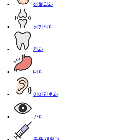
성형외과
정형외과
치과
내과
이비인후과
안과
통증/재활과