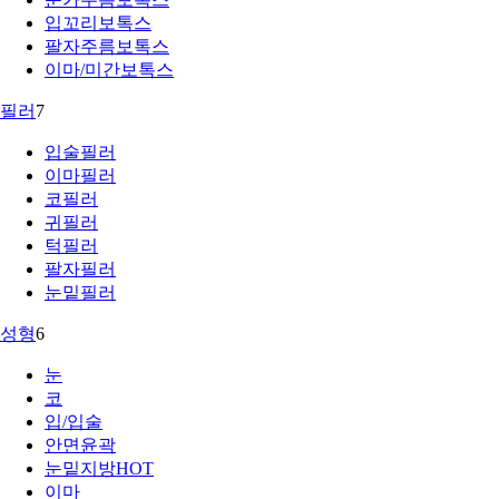
입꼬리보톡스
팔자주름보톡스
이마/미간보톡스
필러
7
입술필러
이마필러
코필러
귀필러
턱필러
팔자필러
눈밑필러
성형
6
눈
코
입/입술
안면윤곽
눈밑지방
HOT
이마