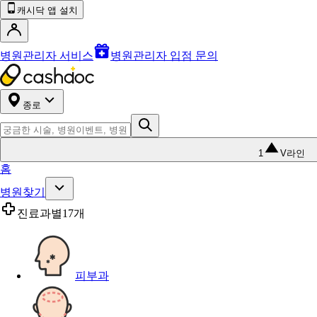
캐시닥 앱 설치
병원관리자 서비스
병원관리자 입점 문의
종로
1
V라인
홈
병원찾기
진료과별
17개
피부과