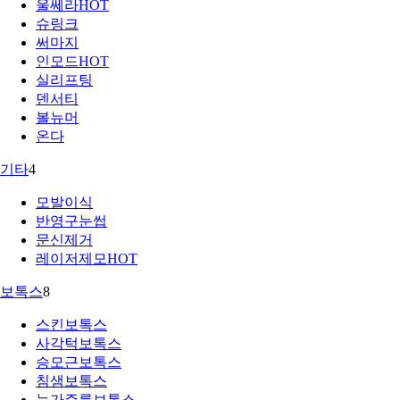
울쎄라
HOT
슈링크
써마지
인모드
HOT
실리프팅
덴서티
볼뉴머
온다
기타
4
모발이식
반영구눈썹
문신제거
레이저제모
HOT
보톡스
8
스킨보톡스
사각턱보톡스
승모근보톡스
침샘보톡스
눈가주름보톡스