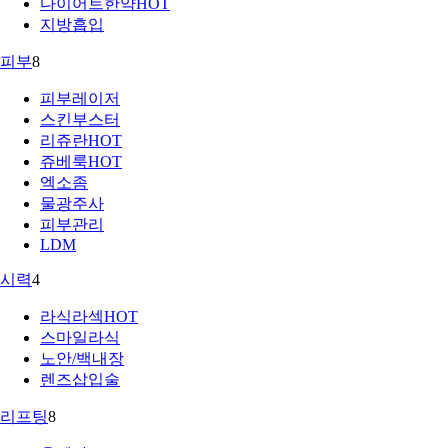
다이어트한약
HOT
지방흡입
피부
8
피부레이저
스킨부스터
리쥬란
HOT
쥬베룩
HOT
엑소좀
물광주사
피부관리
LDM
시력
4
라식라섹
HOT
스마일라식
노안/백내장
렌즈삽입술
리프팅
8