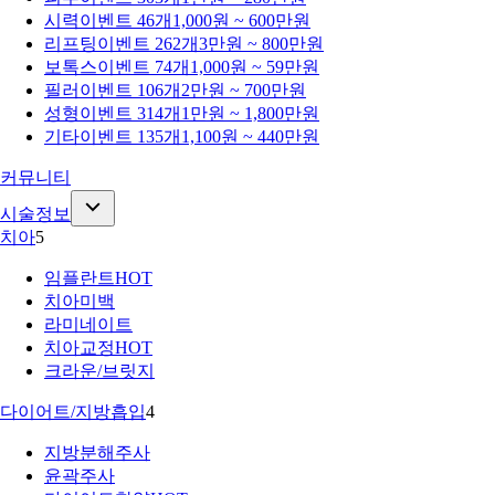
시력
이벤트 46개
1,000원 ~ 600만원
리프팅
이벤트 262개
3만원 ~ 800만원
보톡스
이벤트 74개
1,000원 ~ 59만원
필러
이벤트 106개
2만원 ~ 700만원
성형
이벤트 314개
1만원 ~ 1,800만원
기타
이벤트 135개
1,100원 ~ 440만원
커뮤니티
시술정보
치아
5
임플란트
HOT
치아미백
라미네이트
치아교정
HOT
크라운/브릿지
다이어트/지방흡입
4
지방분해주사
윤곽주사