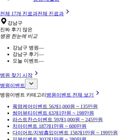
전체 17개 진료과
전체 진료과
강남구
진짜 후기 많은
병원 한눈에 비교
강남구 병원
—
강남구 후기
—
오늘 이벤트
—
병원 찾기 시작
병원이벤트
병원이벤트 카테고리
병원이벤트
전체 보기
폭염케어
이벤트 56개
1,000원 ~ 135만원
썸머뷰티
이벤트 63개
1만원 ~ 198만원
라스트찬스
이벤트 59개
1,000원 ~ 245만원
치아
이벤트 187개
1만원 ~ 600만원
다이어트/지방흡입
이벤트 158개
1만원 ~ 199만원
피부
이벤트 303개
1만원 ~ 280만원