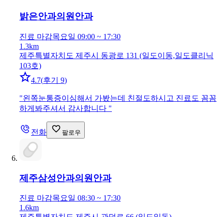
밝은안과의원
안과
진료 마감
목요일 09:00 ~ 17:30
1.3km
제주특별자치도 제주시 동광로 131 (일도이동,일도클리닉
103호)
4.7
(
후기 9
)
"
왼쪽눈통증이심해서 가봤는데 친절도하시고 진료도 꼼꼼
하게봐주셔서 감사합니다
"
전화
팔로우
제주삼성안과의원
안과
진료 마감
목요일 08:30 ~ 17:30
1.6km
제주특별자치도 제주시 관덕로 66 (일도일동)