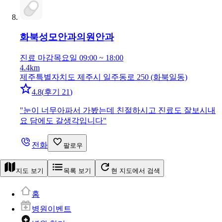
화북성모안과의원
안과
진료 마감
목요일 09:00 ~ 18:00
4.4km
제주특별자치도 제주시 일주동로 250 (화북일동)
4.8
(
후기 21
)
"
눈이 너무아파서 가봤는데 친절하시고 진료도 잘보시내
요 담에도 갈생각입니다
"
전화
팔로우
지도 보기
목록 보기
현 지도에서 검색
홈
병원이벤트