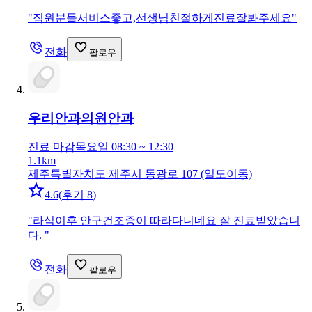
"
직원분들서비스좋고,선생님친절하게진료잘봐주세요
"
전화
팔로우
우리안과의원
안과
진료 마감
목요일 08:30 ~ 12:30
1.1km
제주특별자치도 제주시 동광로 107 (일도이동)
4.6
(
후기 8
)
"
라식이후 안구건조증이 따라다니네요 잘 진료받았습니
다.
"
전화
팔로우