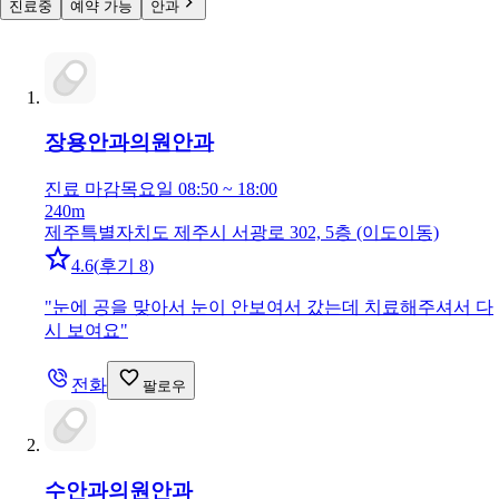
진료중
예약 가능
안과
장용안과의원
안과
진료 마감
목요일 08:50 ~ 18:00
240m
제주특별자치도 제주시 서광로 302, 5층 (이도이동)
4.6
(
후기 8
)
"
눈에 공을 맞아서 눈이 안보여서 갔는데 치료해주셔서 다
시 보여요
"
전화
팔로우
수안과의원
안과