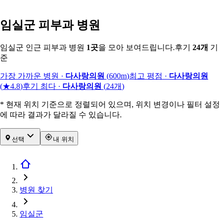
임실군 피부과 병원
임실군 인근 피부과 병원
1
곳
을 모아 보여드립니다.
후기
24
개
기
준
가장 가까운 병원
·
다사랑의원
(
600m
)
최고 평점
·
다사랑의원
(
★4.8
)
후기 최다
·
다사랑의원
(
24
개
)
* 현재 위치 기준으로 정렬되어 있으며, 위치 변경이나 필터 설정
에 따라 결과가 달라질 수 있습니다.
선택
내 위치
병원 찾기
임실군