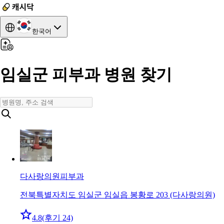
한국어
임실군 피부과 병원 찾기
다사랑의원
피부과
전북특별자치도 임실군 임실읍 봉황로 203 (다사랑의원)
4.8
(후기 24)