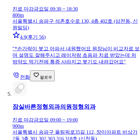
진료 마감
금요일 09:30 ~ 18:30
800m
서울특별시 송파구 석촌호수로 130, 4층 402호 (삼전동, 신
원빌딩)
4.9
(
후기 56
)
"
*손가락이 붓고 아파서 내원했어요 원장님이 비교자료 보
며 설명도 잘해주시고 레이저랑 초음파 치료 받았는데 처
방약도 먹기전에 통증 사라지고 붓기도 내려갔어요
"
전화
팔로우
잠실바른정형외과의원
정형외과
진료 마감
금요일 09:00 ~ 19:00
900m
서울특별시 송파구 올림픽로35길 112, 장미아파트 비상가
2동 3층 301,302,303,316,318호 (신천동)