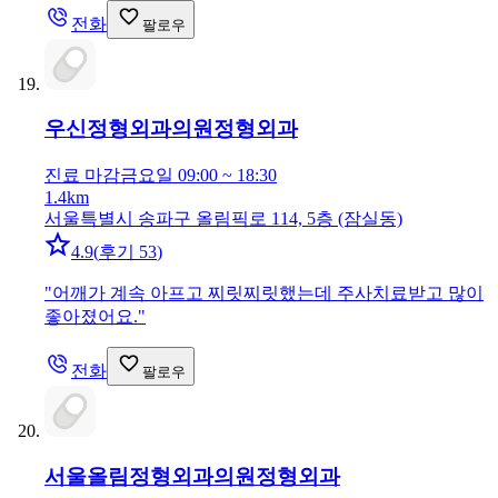
전화
팔로우
우신정형외과의원
정형외과
진료 마감
금요일 09:00 ~ 18:30
1.4km
서울특별시 송파구 올림픽로 114, 5층 (잠실동)
4.9
(
후기 53
)
"
어깨가 계속 아프고 찌릿찌릿했는데 주사치료받고 많이
좋아졌어요.
"
전화
팔로우
서울올림정형외과의원
정형외과