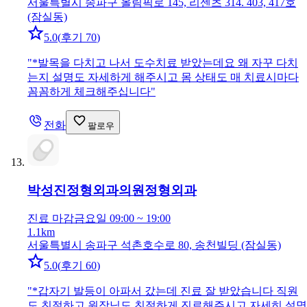
서울특별시 송파구 올림픽로 145, 리센츠 314. 403, 417호
(잠실동)
5.0
(
후기 70
)
"
*발목을 다치고 나서 도수치료 받았는데요 왜 자꾸 다치
는지 설명도 자세하게 해주시고 몸 상태도 매 치료시마다
꼼꼼하게 체크해주십니다
"
전화
팔로우
박성진정형외과의원
정형외과
진료 마감
금요일 09:00 ~ 19:00
1.1km
서울특별시 송파구 석촌호수로 80, 송천빌딩 (잠실동)
5.0
(
후기 60
)
"
*갑자기 발등이 아파서 갔는데 진료 잘 받았습니다 직원
도 친절하고 원장님도 친절하게 진료해주시고 자세히 설명