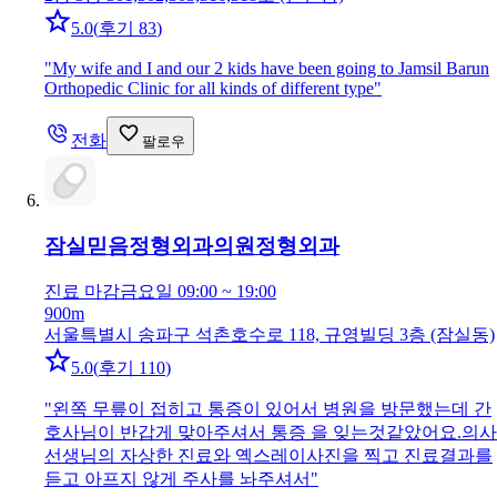
5.0
(
후기 83
)
"
My wife and I and our 2 kids have been going to Jamsil Barun
Orthopedic Clinic for all kinds of different type
"
전화
팔로우
잠실믿음정형외과의원
정형외과
진료 마감
금요일 09:00 ~ 19:00
900m
서울특별시 송파구 석촌호수로 118, 규영빌딩 3층 (잠실동)
5.0
(
후기 110
)
"
왼쪽 무릎이 접히고 통증이 있어서 병원을 방문했는데 간
호사님이 반갑게 맞아주셔서 통증 을 잊는것같았어요.의사
선생님의 자상한 진료와 옉스레이사진을 찍고 진료결과를
듣고 아프지 않게 주사를 놔주셔서
"