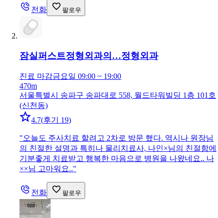
전화
팔로우
잠실퍼스트정형외과의…
정형외과
진료 마감
금요일 09:00 ~ 19:00
470m
서울특별시 송파구 송파대로 558, 월드타워빌딩 1층 101호
(신천동)
4.7
(
후기 19
)
"
오늘도 주사치료 할려고 2차로 방문 했다. 역시나 원장님
의 친절한 설명과 특히나 물리치료사, 나인×님의 친절함에
기분좋게 치료받고 행복한 마음으로 병원을 나왔네요.. 나
××님 고마워요..
"
전화
팔로우