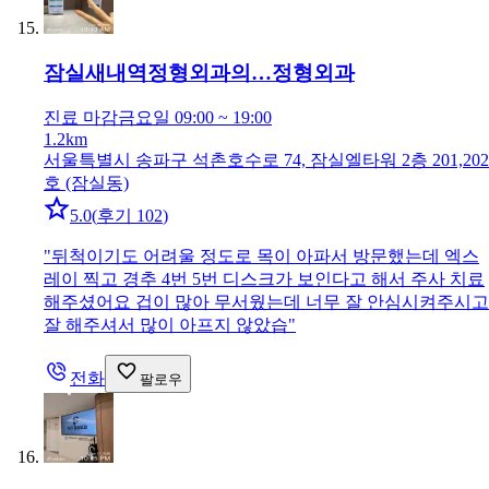
잠실새내역정형외과의…
정형외과
진료 마감
금요일 09:00 ~ 19:00
1.2km
서울특별시 송파구 석촌호수로 74, 잠실엘타워 2층 201,202
호 (잠실동)
5.0
(
후기 102
)
"
뒤척이기도 어려울 정도로 목이 아파서 방문했는데 엑스
레이 찍고 경추 4번 5번 디스크가 보인다고 해서 주사 치료
해주셨어요 겁이 많아 무서웠는데 너무 잘 안심시켜주시고
잘 해주셔서 많이 아프지 않았습
"
전화
팔로우