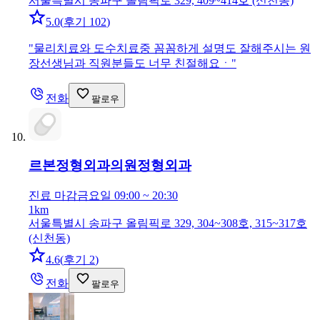
서울특별시 송파구 올림픽로 329, 409~414호 (신천동)
5.0
(
후기 102
)
"
물리치료와 도수치료중 꼼꼼하게 설명도 잘해주시는 원
장선생님과 직원분들도 너무 친절해요ㆍ
"
전화
팔로우
르본정형외과의원
정형외과
진료 마감
금요일 09:00 ~ 20:30
1km
서울특별시 송파구 올림픽로 329, 304~308호, 315~317호
(신천동)
4.6
(
후기 2
)
전화
팔로우