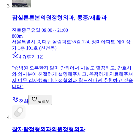
잠실튼튼본의원
정형외과, 통증/재활과
진료중
금요일 09:00 ~ 21:00
800m
서울특별시 송파구 올림픽로35길 124, 장미아파트 에이상
가 1층 101호 (신천동)
4.7
(
후기 12
)
"
☆병원 오픈한지 얼마 안되어서 시설도 깔끔하고, 간호사
와 의사분이 친절하게 설명해주시고, 꼼꼼하게 치료해주셔
서 너무 감사했습니다 정형외과 찾으신다면 추천하고 싶습
니다
"
전화
팔로우
참자람정형외과의원
정형외과