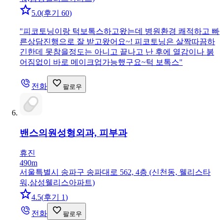
5.0
(
후기 60
)
"
피코토닝이랑 턱보톡스하고왔는데 병원환경 쾌적하고 빠
른상담진행으로 잘 받고왔어요~! 피코토닝은 살짝따끔하
긴한데 못참을정도는 아니고 끝나고 난 후에 열감이나 붉
어짐없이 바로 메이크업가능했구요~턱 보톡스
"
전화
팔로우
밴스의원
성형외과, 피부과
휴진
490m
서울특별시 송파구 송파대로 562, 4층 (신천동, 웰리스타
워,삼성웰리스아파트)
4.5
(
후기 1
)
전화
팔로우