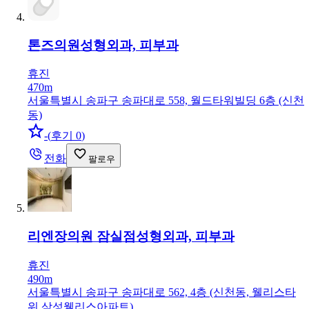
톤즈의원
성형외과, 피부과
휴진
470m
서울특별시 송파구 송파대로 558, 월드타워빌딩 6층 (신천
동)
-
(
후기 0
)
전화
팔로우
리엔장의원 잠실점
성형외과, 피부과
휴진
490m
서울특별시 송파구 송파대로 562, 4층 (신천동, 웰리스타
워,삼성웰리스아파트)