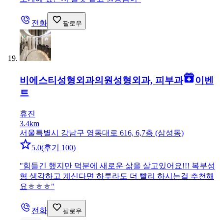
전화
팔로우
비에스티성형외과의원
성형외과, 피부과
이벤
트
휴진
3.4km
서울특별시 강남구 영동대로 616, 6,7층 (삼성동)
5.0
(
후기 100
)
"
힘들긴 했지만 덕분에 새로운 삶을 살고있어요!!! 복부성
형 생각하고 계신다면 하루라도 더 빨리 하시는걸 추천해
요ㅎㅎㅎ
"
전화
팔로우