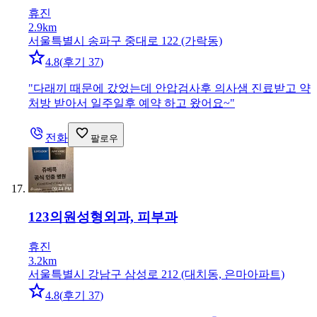
휴진
2.9km
서울특별시 송파구 중대로 122 (가락동)
4.8
(
후기 37
)
"
다래끼 때문에 갔었는데 안압검사후 의사샘 진료받고 약
처방 받아서 일주일후 예약 하고 왔어요~
"
전화
팔로우
123의원
성형외과, 피부과
휴진
3.2km
서울특별시 강남구 삼성로 212 (대치동, 은마아파트)
4.8
(
후기 37
)