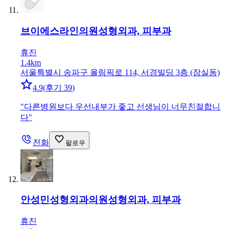
브이에스라인의원
성형외과, 피부과
휴진
1.4km
서울특별시 송파구 올림픽로 114, 서경빌딩 3층 (잠실동)
4.9
(
후기 39
)
"
다른병원보다 우선내부가 좋고 선생님이 너무친절합니
다
"
전화
팔로우
안성민성형외과의원
성형외과, 피부과
휴진