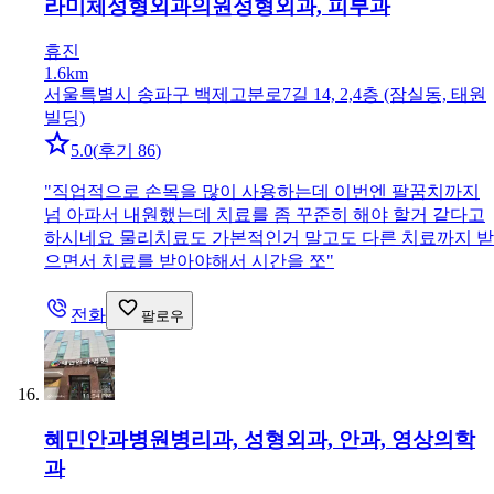
라미체성형외과의원
성형외과, 피부과
휴진
1.6km
서울특별시 송파구 백제고분로7길 14, 2,4층 (잠실동, 태원
빌딩)
5.0
(
후기 86
)
"
직업적으로 손목을 많이 사용하는데 이번엔 팔꿈치까지
넘 아파서 내원했는데 치료를 좀 꾸준히 해야 할거 같다고
하시네요 물리치료도 가본적인거 말고도 다른 치료까지 받
으면서 치료를 받아야해서 시간을 쪼
"
전화
팔로우
혜민안과병원
병리과, 성형외과, 안과, 영상의학
과