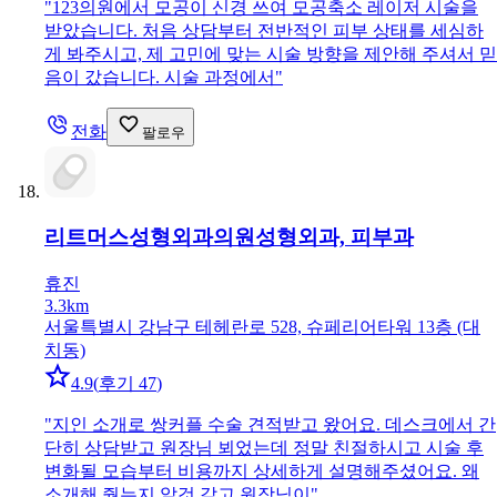
"
123의원에서 모공이 신경 쓰여 모공축소 레이저 시술을
받았습니다. 처음 상담부터 전반적인 피부 상태를 세심하
게 봐주시고, 제 고민에 맞는 시술 방향을 제안해 주셔서 믿
음이 갔습니다. 시술 과정에서
"
전화
팔로우
리트머스성형외과의원
성형외과, 피부과
휴진
3.3km
서울특별시 강남구 테헤란로 528, 슈페리어타워 13층 (대
치동)
4.9
(
후기 47
)
"
지인 소개로 쌍커플 수술 견적받고 왔어요. 데스크에서 간
단히 상담받고 원장님 뵈었는데 정말 친절하시고 시술 후
변화될 모습부터 비용까지 상세하게 설명해주셨어요. 왜
소개해 줬는지 알것 같고 원장님이
"