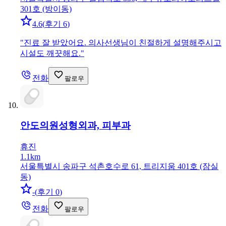
301호 (방이동)
4.6
(
후기 6
)
"
진료 잘 받았어요. 의사선생님이 친절하게 설명해주시고
시설도 깨끗해요.
"
전화
팔로우
안도의원
성형외과, 피부과
휴진
1.1km
서울특별시 송파구 석촌호수로 61, 트리지움 401호 (잠실
동)
-
(
후기 0
)
전화
팔로우