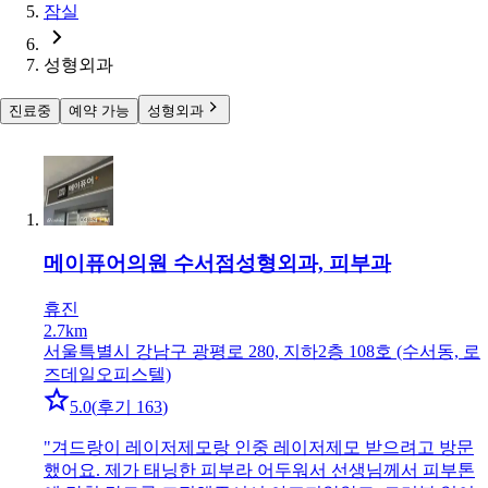
잠실
성형외과
진료중
예약 가능
성형외과
메이퓨어의원 수서점
성형외과, 피부과
휴진
2.7km
서울특별시 강남구 광평로 280, 지하2층 108호 (수서동, 로
즈데일오피스텔)
5.0
(
후기 163
)
"
겨드랑이 레이저제모랑 인중 레이저제모 받으려고 방문
했어요. 제가 태닝한 피부라 어두워서 선생님께서 피부톤