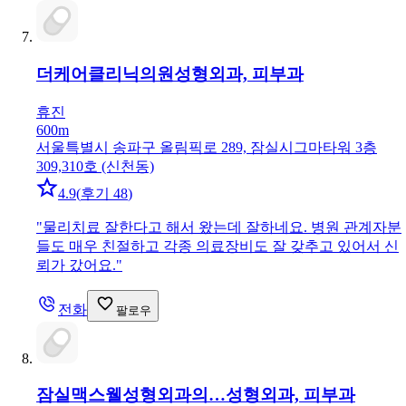
더케어클리닉의원
성형외과, 피부과
휴진
600m
서울특별시 송파구 올림픽로 289, 잠실시그마타워 3층
309,310호 (신천동)
4.9
(
후기 48
)
"
물리치료 잘한다고 해서 왔는데 잘하네요. 병원 관계자분
들도 매우 친절하고 각종 의료장비도 잘 갖추고 있어서 신
뢰가 갔어요.
"
전화
팔로우
잠실맥스웰성형외과의…
성형외과, 피부과