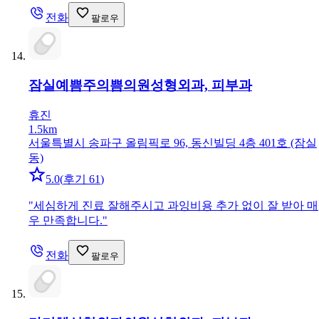
전화
팔로우
잠실예쁨주의쁨의원
성형외과, 피부과
휴진
1.5km
서울특별시 송파구 올림픽로 96, 동신빌딩 4층 401호 (잠실
동)
5.0
(
후기 61
)
"
세심하게 진료 잘해주시고 과잉비용 추가 없이 잘 받아 매
우 만족합니다.
"
전화
팔로우