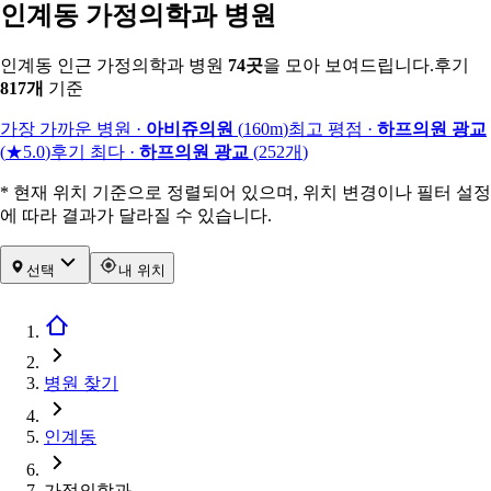
인계동 가정의학과 병원
인계동 인근 가정의학과 병원
74
곳
을 모아 보여드립니다.
후기
817
개
기준
가장 가까운 병원
·
아비쥬의원
(
160m
)
최고 평점
·
하프의원 광교
(
★5.0
)
후기 최다
·
하프의원 광교
(
252
개
)
* 현재 위치 기준으로 정렬되어 있으며, 위치 변경이나 필터 설정
에 따라 결과가 달라질 수 있습니다.
선택
내 위치
병원 찾기
인계동
가정의학과