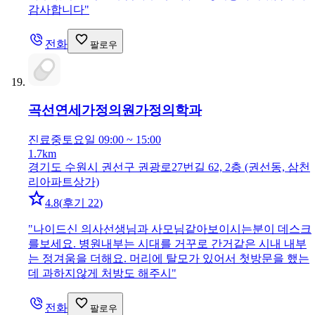
감사합니다
"
전화
팔로우
곡선연세가정의원
가정의학과
진료중
토요일 09:00 ~ 15:00
1.7km
경기도 수원시 권선구 권광로27번길 62, 2층 (권선동, 삼천
리아파트상가)
4.8
(
후기 22
)
"
나이드신 의사선생님과 사모님같아보이시는분이 데스크
를보세요. 병원내부는 시대를 거꾸로 간거같은 시내 내부
는 정겨움을 더해요. 머리에 탈모가 있어서 첫방문을 했는
데 과하지않게 처방도 해주시
"
전화
팔로우