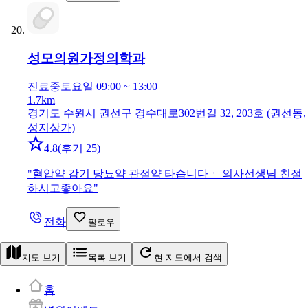
성모의원
가정의학과
진료중
토요일 09:00 ~ 13:00
1.7km
경기도 수원시 권선구 경수대로302번길 32, 203호 (권선동,
성지상가)
4.8
(
후기 25
)
"
혈압약 감기 당뇨약 관절약 타습니다ㆍ 의사선생님 친절
하시고좋아요
"
전화
팔로우
지도 보기
목록 보기
현 지도에서 검색
홈