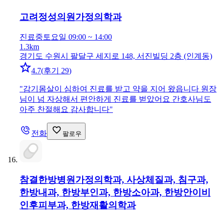
고려정성의원
가정의학과
진료중
토요일 09:00 ~ 14:00
1.3km
경기도 수원시 팔달구 세지로 148, 서진빌딩 2층 (인계동)
4.7
(
후기 29
)
"
감기몸살이 심하여 진료를 받고 약을 지어 왔읍니다 원장
님이 넘 자상해서 편안하게 진료를 벋았어요 간호사님도
아주 찬절해요 감사합니다
"
전화
팔로우
참결한방병원
가정의학과, 사상체질과, 침구과,
한방내과, 한방부인과, 한방소아과, 한방안이비
인후피부과, 한방재활의학과