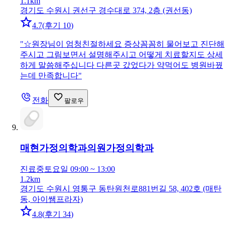
1.1km
경기도 수원시 권선구 경수대로 374, 2층 (권선동)
4.7
(
후기 10
)
"
☆원장님이 엄청친절하세요 증상꼼꼼히 물어보고 진단해
주시고 그림보면서 설명해주시고 어떻게 치료할지도 상세
하게 말씀해주십니다 다른곳 갔었다가 약먹어도 병원바꿨
는데 만족합니다
"
전화
팔로우
매현가정의학과의원
가정의학과
진료중
토요일 09:00 ~ 13:00
1.2km
경기도 수원시 영통구 동탄원천로881번길 58, 402호 (매탄
동, 아이쌤프라자)
4.8
(
후기 34
)