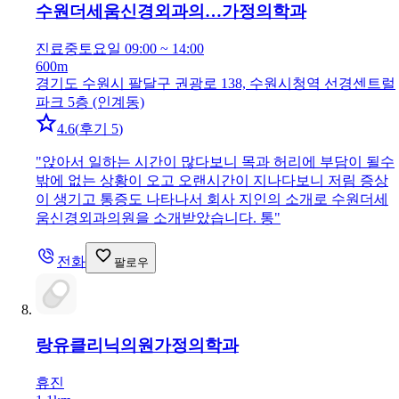
수원더세움신경외과의…
가정의학과
진료중
토요일 09:00 ~ 14:00
600m
경기도 수원시 팔달구 권광로 138, 수원시청역 선경센트럴
파크 5층 (인계동)
4.6
(
후기 5
)
"
앉아서 일하는 시간이 많다보니 목과 허리에 부담이 될수
밖에 없는 상황이 오고 오랜시간이 지나다보니 저림 증상
이 생기고 통증도 나타나서 회사 지인의 소개로 수원더세
움신경외과의원을 소개받았습니다. 통
"
전화
팔로우
랑유클리닉의원
가정의학과
휴진