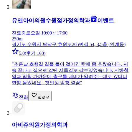
유앤아이의원수원점
가정의학과
이벤트
진료중
토요일 10:00 ~ 17:00
250m
경기도 수원시 팔달구 효원로265번길 54, 3,5층 (인계동)
5.0
(
후기 163
)
"
추운날 초행길 길을 돌아 걸어간 탓에 쫌 추웠습니다. 시
술 끝나고 집으로 갈땐 지름길로 갈수있었습니다. 지하철
역과 엄청 가까운데 출구를 네비가 알려주는데로 갔더니
한참 돌았네요.. 첫인상 엄청 깔끔
"
전화
팔로우
아비쥬의원
가정의학과