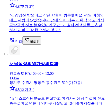
4.8
(
후기 27
)
"
건강검진 받으려고 작년 12월에 방문했어요. 평일 아침인
데도 사람이 많았습니다. 근데 안에 내부가 워낙 넓고 커서
금방금방 진료 볼수있더라구요~ 간호사 선생님들도 친절
하시고 피도 잘 뽑으셔서 멍도
"
전화
팔로우
서울삼성의원
가정의학과
진료중
토요일 09:00 ~ 13:00
1.6km
경기도 수원시 영통구 동수원로 520 (매탄동)
4.8
(
후기 31
)
"
☆데스크직원분들도 친절하고 여의사선생님 친절히 진료
봐주셨어요 덕분에 엄마수액잘맞고 많이좋아지셨습니다