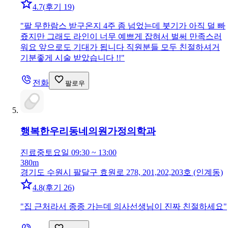
4.7
(
후기 19
)
"
팔 무한람스 받구온지 4주 좀 넘었는데 붓기가 아직 덜 빠
죴지만 그래도 라인이 너무 예쁘게 잡혀서 벌써 만족스러
워요 앞으로도 기대가 됩니다 직원분들 모두 친절하셔거
기분좋게 시술 받았습니다 !!
"
전화
팔로우
행복한우리동네의원
가정의학과
진료중
토요일 09:30 ~ 13:00
380m
경기도 수원시 팔달구 효원로 278, 201,202,203호 (인계동)
4.8
(
후기 26
)
"
집 근처라서 종종 가는데 의사선생님이 진짜 친절하세요
"