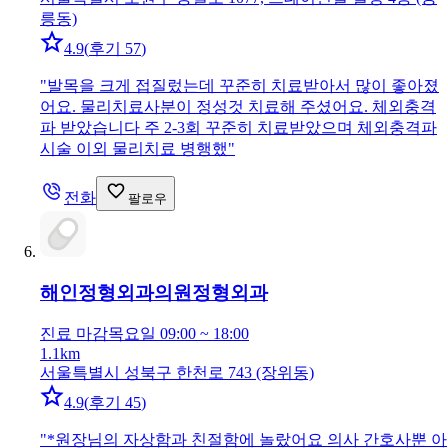
릉동)
4.9
(
후기 57
)
"
발목을 크게 접질렀는데 꾸준히 치료받아서 많이 좋아졌
어요. 물리치료사분이 정성것 치료해 주셨어요. 체외충격
파 받았습니다 주 2-3회 꾸준히 치료받았으며 체외충격파
시술 이외 물리치료 병행했
"
전화
팔로우
해인정형외과의원
정형외과
진료 마감
목요일 09:00 ~ 18:00
1.1km
서울특별시 성북구 한천로 743 (장위동)
4.9
(
후기 45
)
"
*원장님의 자상함과 친절함에 놀랐어요 의사 간호사뿐 아