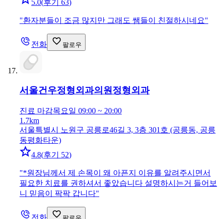
5.0
(
후기 63
)
"
환자분들이 조금 많지만 그래도 쌤들이 친절하시네요
"
전화
팔로우
서울건우정형외과의원
정형외과
진료 마감
목요일 09:00 ~ 20:00
1.7km
서울특별시 노원구 공릉로46길 3, 3층 301호 (공릉동, 공릉
동평화타운)
4.8
(
후기 52
)
"
*원장님께서 제 손목이 왜 아픈지 이유를 알려주시면서
필요한 치료를 권하셔서 좋았습니다 설명하시는거 들어보
니 믿음이 팍팍 갑니다
"
전화
팔로우