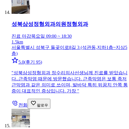
성북삼성정형외과의원
정형외과
진료 마감
목요일 09:00 ~ 18:30
1.5km
서울특별시 성북구 돌곶이로8길 3 (석관동,지하1층~지상5
층)
5.0
(
후기 95
)
"
성북삼성정형외과 정수리의사선생님께 진료를 받았습니
다..근족막염 때문에 방문했습니다. 근족막염은 보통 족저
근막염과 같은 의미로 쓰이며, 발바닥 특히 뒤꿈치 안쪽 통
증이 대표적인 증상입니다. 가장
"
전화
팔로우