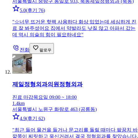
서울특별시 중랑구 동일로 933, 묵동제일정형외과 (묵동)
5.0
(
후기 76
)
"
☆너무 뜨거운 핫팩 사용하다 화상 입었는데 세심하게 진
료 잘 봐주셨어요 집에서 약발라도 낫질 않고 아파서 갔는
데 역시 의술의 힘이 필요하네요
"
전화
팔로우
제일정형외과의원
정형외과
진료 마감
목요일 09:00 ~ 18:00
1.4km
서울특별시 노원구 화랑로 463 (공릉동)
4.9
(
후기 62
)
"
최근 들어 물건을 들거나 문고리를 돌릴 때마다 팔꿈치 바
깥쪽이 찌릿하고 욱신거려서 결국 정형외과를 찾았습니다.