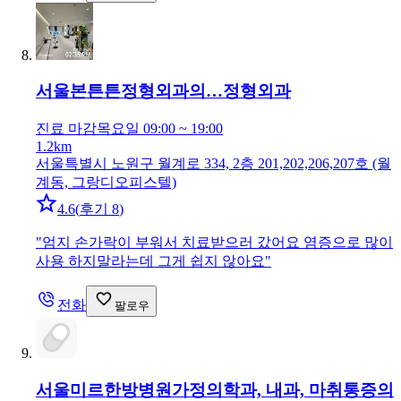
서울본튼튼정형외과의…
정형외과
진료 마감
목요일 09:00 ~ 19:00
1.2km
서울특별시 노원구 월계로 334, 2층 201,202,206,207호 (월
계동, 그랑디오피스텔)
4.6
(
후기 8
)
"
엄지 손가락이 부워서 치료받으러 갔어요 염증으로 많이
사용 하지말라는데 그게 쉽지 않아요
"
전화
팔로우
서울미르한방병원
가정의학과, 내과, 마취통증의