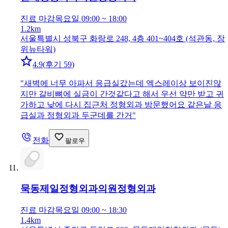
진료 마감
목요일 09:00 ~ 18:00
1.2km
서울특별시 성북구 화랑로 248, 4층 401~404호 (석관동, 장
위뉴타워)
4.9
(
후기 59
)
"
새벽에 너무 아파서 응급실갔는데 엑스레이상 보이진않
지만 갈비뼈에 실금이 간것같다고 해서 우선 약만 받고 귀
가하고 낮에 다시 집근처 정형외과 방문했어요 같은날 응
급실과 정형외과 두군데를 간거
"
전화
팔로우
묵동제일정형외과의원
정형외과
진료 마감
목요일 09:00 ~ 18:30
1.4km