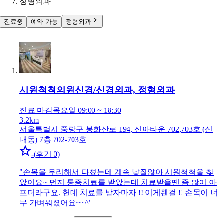
정형외과
진료중
예약 가능
정형외과
시원척척의원
신경/신경외과, 정형외과
진료 마감
목요일 09:00 ~ 18:30
3.2km
서울특별시 중랑구 봉화산로 194, 신아타운 702,703호 (신
내동) 7층 702-703호
-
(
후기 0
)
"
손목을 무리해서 다쳤는데 계속 낳질않아 시원척척을 찾
았어요~ 먼저 통증치료를 받았는데 치료받을땐 좀 많이 아
프더라구요. 헌데 치료를 받자마자 !! 이게왠걸 !! 손목이 너
무 가벼워졌어요~~^
"