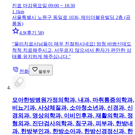
진료 마감
목요일 09:00 ~ 18:30
1.1km
서울특별시 노원구 동일로 1036, 제이더블유빌딩 2층 (공
릉동)
4.9
(
후기 58
)
"
물리치료사님들이 매우 친절하시네요! 엄청 바쁘신데도
척척 치료해주시고, 서두르지 않으셔서 환자가 편안한 상
태를 유지하게 해주십니다.
"
전화
팔로우
모아한방병원
가정의학과, 내과, 마취통증의학과,
비뇨기과, 사상체질과, 소아청소년과, 신경과, 신
경외과, 영상의학과, 이비인후과, 재활의학과, 정
형외과, 진단검사의학과, 침구과, 피부과, 한방내
과, 한방부인과, 한방소아과, 한방신경정신과, 한