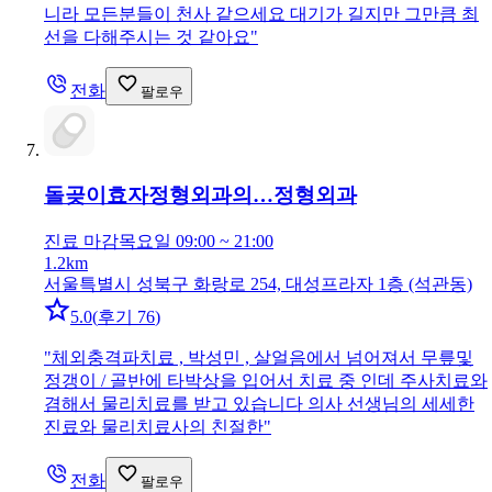
니라 모든분들이 천사 같으세요 대기가 길지만 그만큼 최
선을 다해주시는 것 같아요
"
전화
팔로우
돌곶이효자정형외과의…
정형외과
진료 마감
목요일 09:00 ~ 21:00
1.2km
서울특별시 성북구 화랑로 254, 대성프라자 1층 (석관동)
5.0
(
후기 76
)
"
체외충격파치료 , 박성민 , 살얼음에서 넘어져서 무릎및
정갱이 / 골반에 타박상을 입어서 치료 중 인데 주사치료와
겸해서 물리치료를 받고 있습니다 의사 선생님의 세세한
진료와 물리치료사의 친절한
"
전화
팔로우