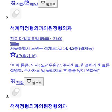
전화
예약
팔로우
석계역정형외과의원
정형외과
진료 마감
목요일 09:00 ~ 21:00
500m
서울특별시 노원구 석계로1길 14, 4,5층 (월계동)
4.7
(
후기 16
)
"
어깨 통증. 의사: 오선우원장. 주사치료. 친절하게 치료등
설명함. 주사차료 및 물리치료 후 통증 많이 완화됨
"
전화
팔로우
척척정형외과의원
정형외과