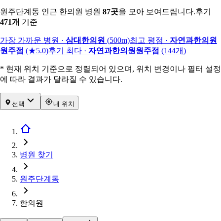
원주단계동 인근 한의원 병원
87
곳
을 모아 보여드립니다.
후기
471
개
기준
가장 가까운 병원
·
삼대한의원
(
500m
)
최고 평점
·
자연과한의원
원주점
(
★5.0
)
후기 최다
·
자연과한의원원주점
(
144
개
)
* 현재 위치 기준으로 정렬되어 있으며, 위치 변경이나 필터 설정
에 따라 결과가 달라질 수 있습니다.
선택
내 위치
병원 찾기
원주단계동
한의원