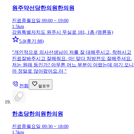
원주약선당한의원
한의원
진료중
월요일 09:00 ~ 19:00
1.5km
강원특별자치도 원주시 무실로 181, 1층 (명륜동)
5.0
(
후기 88
)
"
개인적으로 의사선생님이 저를 잘 대해주시고, 착하시고
진료잘봐주시고 잘해줘요. 아! 맞다 처방전도 잘해주셔요.
저는 원래 등인가? 아무튼 어느 부분이 아팠는데 여기 오니
까 정말로 않아팠어요.아
"
전화
팔로우
한초당한의원
한의원
진료중
월요일 09:30 ~ 18:00
1.5km