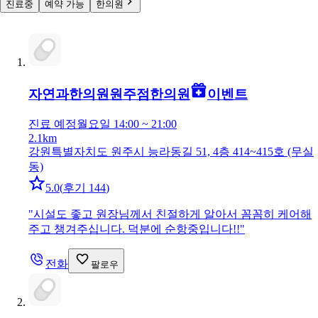
진료중
예약 가능
한의원
자연과한의원원주점
한의원
이벤트
진료 예정
월요일 14:00 ~ 21:00
2.1km
강원특별자치도 원주시 능라동길 51, 4층 414~415호 (무실
동)
5.0
(
후기 144
)
"
시설도 좋고 원장님께서 친절하게 알아서 꼼꼼히 케어해
주고 챙겨주십니다. 덕분에 순항중입니다!!
"
전화
팔로우