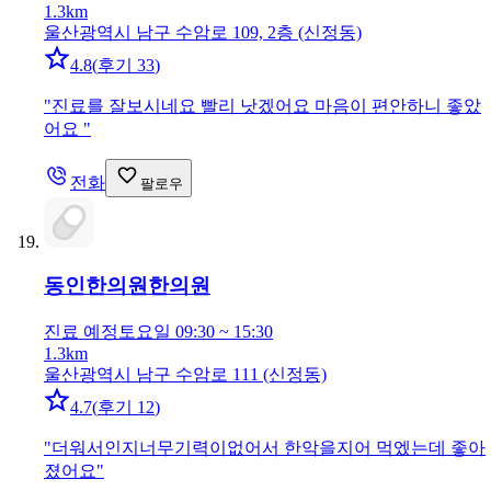
1.3km
울산광역시 남구 수암로 109, 2층 (신정동)
4.8
(
후기 33
)
"
진료를 잘보시네요 빨리 낫겠어요 마음이 편안하니 좋았
어요
"
전화
팔로우
동인한의원
한의원
진료 예정
토요일 09:30 ~ 15:30
1.3km
울산광역시 남구 수암로 111 (신정동)
4.7
(
후기 12
)
"
더워서인지너무기력이없어서 한악을지어 먹엤는데 좋아
졌어요
"