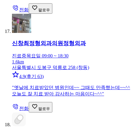
전화
팔로우
신창최정형외과의원
정형외과
진료중
목요일 09:00 ~ 18:30
1.6km
서울특별시 도봉구 덕릉로 258 (창동)
4.9
(
후기 63
)
"
옛날에 치료받았던 병원인데~~ 그때도 만족했는데~~^^
오늘도 잘 치료 받아 감사하는 마음이다~^^
"
전화
팔로우