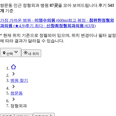
쌍문동 인근 정형외과 병원
87
곳
을 모아 보여드립니다.
후기
543
개
기준
가장 가까운 병원
·
이영수의원
(
600m
)
최고 평점
·
참편한정형외
과의원
(
★4.9
)
후기 최다
·
신창최정형외과의원
(
63
개
)
* 현재 위치 기준으로 정렬되어 있으며, 위치 변경이나 필터 설정
에 따라 결과가 달라질 수 있습니다.
선택
내 위치
병원 찾기
쌍문동
정형외과