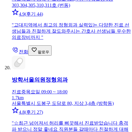
303,304,305,310,311호 (번동)
4.9
(
후기 44
)
"
고대지역에서 최고의 정형외과 실력있는 다양한 진료 선
생님들과 친절하게 잘도와주시는 간호사 선생님들 우수한
의료장비까지
"
전화
팔로우
방학서울의원
정형외과
진료중
목요일 09:00 ~ 18:00
1.7km
서울특별시 도봉구 도당로 80, 지상 3,4층 (방학동)
4.8
(
후기 27
)
"
☆최근 넘어져서 허리를 삐끗해서 진료받았습니다 충격
파 받으니 정말 좋네요 직원분들 갈때마다 친절하게 대해