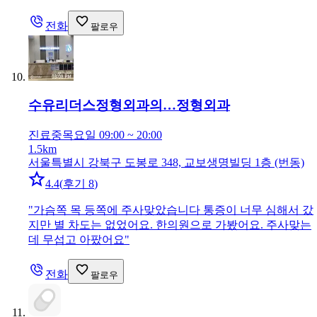
전화
팔로우
수유리더스정형외과의…
정형외과
진료중
목요일 09:00 ~ 20:00
1.5km
서울특별시 강북구 도봉로 348, 교보생명빌딩 1층 (번동)
4.4
(
후기 8
)
"
가슴쪽 목 등쪽에 주사맞았습니다 통증이 너무 심해서 갔
지만 별 차도는 없었어요. 한의원으로 가봤어요. 주사맞는
데 무섭고 아팠어요
"
전화
팔로우