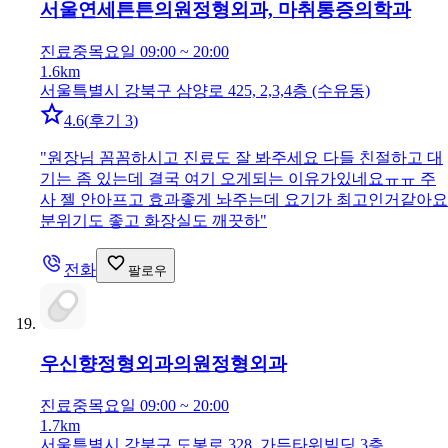
서울연세튼튼의원
정형외과, 마취통증의학과
진료중
목요일 09:00 ~ 20:00
1.6km
서울특별시 강북구 삼양로 425, 2,3,4층 (수유동)
4.6
(
후기 3
)
"
원장님 꼼꼼하시고 진료도 잘 봐주세요 다들 친절하고 대
기는 좀 있는데 결국 여기 오게되는 이유가있네요ㅠㅠ 주
사 젤 안아프고 효과좋게 놔주는데 요기가 최고인거같아요
분위기도 좋고 화장실도 깨끗하
"
전화
팔로우
우신향정형외과의원
정형외과
진료중
목요일 09:00 ~ 20:00
1.7km
서울특별시 강북구 도봉로 328, 가든타워빌딩 3층