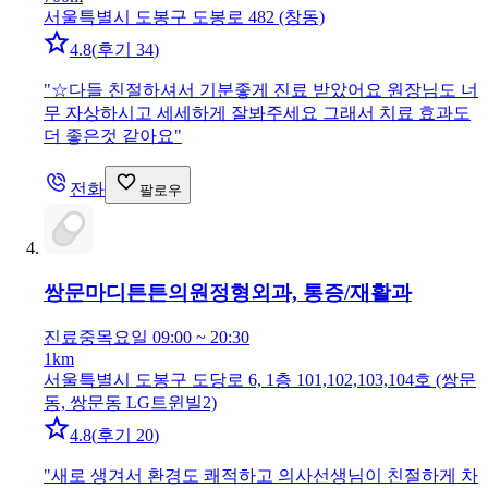
서울특별시 도봉구 도봉로 482 (창동)
4.8
(
후기 34
)
"
☆다들 친절하셔서 기분좋게 진료 받았어요 원장님도 너
무 자상하시고 세세하게 잘봐주세요 그래서 치료 효과도
더 좋은것 같아요
"
전화
팔로우
쌍문마디튼튼의원
정형외과, 통증/재활과
진료중
목요일 09:00 ~ 20:30
1km
서울특별시 도봉구 도당로 6, 1층 101,102,103,104호 (쌍문
동, 쌍문동 LG트윈빌2)
4.8
(
후기 20
)
"
새로 생겨서 환경도 쾌적하고 의사선생님이 친절하게 차