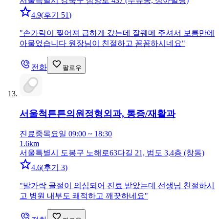
서울특별시 강북구 삼양로 437 (수유동, 성아빌딩)
4.9
(
후기 51
)
"
손가락이 찢어져 급하게 갔는데 잘꿰메 주셔서 보름만에
아물었습니다 원장님이 친절하고 꼼꼼하시네요
"
전화
팔로우
서울척튼튼의원
정형외과, 통증/재활과
진료중
목요일 09:00 ~ 18:30
1.6km
서울특별시 도봉구 노해로63다길 21, 범도 3,4층 (창동)
4.6
(
후기 3
)
"
발가락 골절이 의심되어 진료 받았는데 선생님 친절하시
고 병원 내부도 쾌적하고 깨끗하네요
"