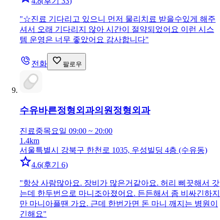
4.8
(
후기 33
)
"
☆진료 기다리고 있으니 먼저 물리치료 받을수있게 해주
셔서 오래 기다리지 않아 시간이 절약되었어요 이런 시스
템 운영은 너무 좋았어요 감사합니다
"
전화
팔로우
수유바른정형외과의원
정형외과
진료중
목요일 09:00 ~ 20:00
1.4km
서울특별시 강북구 한천로 1035, 우성빌딩 4층 (수유동)
4.6
(
후기 6
)
"
항상 사람많아요. 장비가 많은거같아요. 허리 삐끗해서 갓
는데 한두번으로 마니조아졌어요. 든든해서 좀 비싸긴하지
만 마니아플땐 가요. 근데 한번가면 돈 마니 깨지는 병원이
긴해요
"