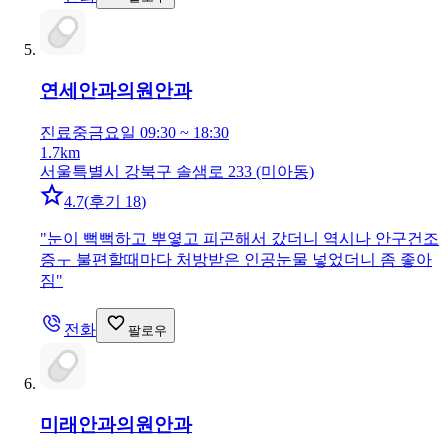
연세안과의원
안과
진료중
금요일 09:30 ~ 18:30
1.7km
서울특별시 강북구 솔샘로 233 (미아동)
4.7
(
후기 18
)
"
눈이 뻑뻑하고 뿌옇고 피곤해서 갔더니 역시나 안구건조
증ㅜ 불편할때마다 처방받은 인공눈물 넣었더니 좀 좋아
짐
"
전화
팔로우
미래안과의원
안과