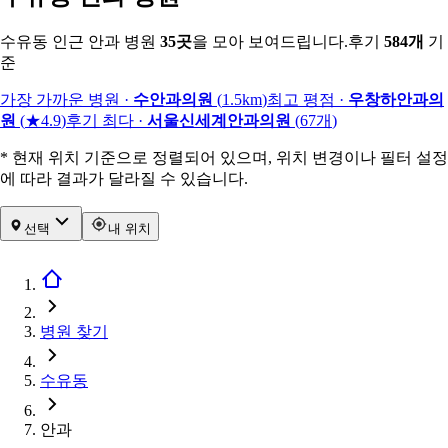
수유동 인근 안과 병원
35
곳
을 모아 보여드립니다.
후기
584
개
기
준
가장 가까운 병원
·
수안과의원
(
1.5km
)
최고 평점
·
우창하안과의
원
(
★4.9
)
후기 최다
·
서울신세계안과의원
(
67
개
)
* 현재 위치 기준으로 정렬되어 있으며, 위치 변경이나 필터 설정
에 따라 결과가 달라질 수 있습니다.
선택
내 위치
병원 찾기
수유동
안과