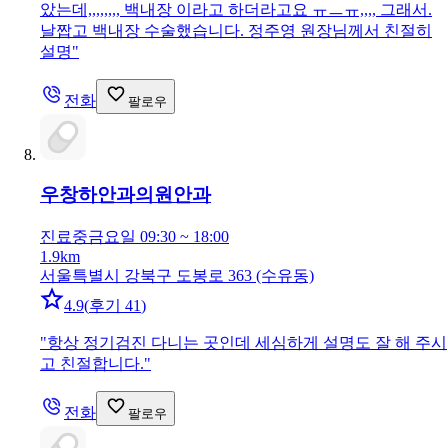
았는데,,,,,,,, 백내장 이라고 하더라고요 ㅠㅡㅠ,,,, 그래서.
날짭고 백내장 수술했습니다. 정주영 원장님께서 친절히
설명
"
전화
팔로우
우창하안과의원
안과
진료중
금요일 09:30 ~ 18:00
1.9km
서울특별시 강북구 도봉로 363 (수유동)
4.9
(
후기 41
)
"
항상 정기검진 다니는 곳인데 세심하게 설명도 잘 해 주시
고 친절합니다.
"
전화
팔로우