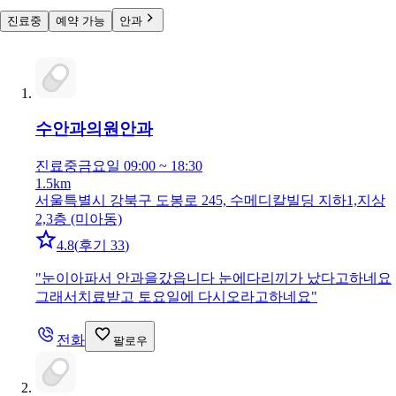
진료중
예약 가능
안과
수안과의원
안과
진료중
금요일 09:00 ~ 18:30
1.5km
서울특별시 강북구 도봉로 245, 수메디칼빌딩 지하1,지상
2,3층 (미아동)
4.8
(
후기 33
)
"
눈이아파서 안과을갔읍니다 눈에다리끼가 났다고하네요
그래서치료받고 토요일에 다시오라고하네요
"
전화
팔로우