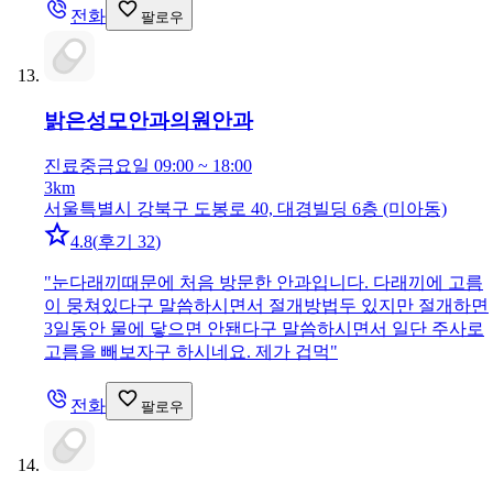
전화
팔로우
밝은성모안과의원
안과
진료중
금요일 09:00 ~ 18:00
3km
서울특별시 강북구 도봉로 40, 대경빌딩 6층 (미아동)
4.8
(
후기 32
)
"
눈다래끼때문에 처음 방문한 안과입니다. 다래끼에 고름
이 뭉쳐있다구 말씀하시면서 절개방법두 있지만 절개하면
3일동안 물에 닿으면 안됀다구 말씀하시면서 일단 주사로
고름을 빼보자구 하시네요. 제가 겁먹
"
전화
팔로우