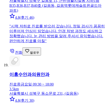
서울특별시 성북구 길음로 11, 근린생활시설동 지하1층
B35,B36,B37,B40호 (길음동, 길음역롯데캐슬트윈골드아
파트)
4.8
(
후기 46
)
"
시력 저하로 진료를 받으러 갔습니다. 정밀 검사가 꼼꼼히
이루어져 안심이 되었습니다. 안경 처방 과정도 세심하고
정확했습니다. 눈 관리 방법을 알려 주셔서 유익했습니다.
편안하게 진료를 마칠
"
전화
팔로우
이홍수안과의원
안과
진료중
금요일 09:30 ~ 18:00
3.5km
서울특별시 성북구 동소문로 231, (길음동)
4.8
(
후기 30
)