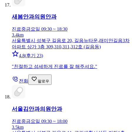
새봄안과의원
안과
진료중
금요일 09:30 ~ 18:30
3.4km
서울특별시 성북구 길음로 20, 길음뉴타운,래미안길음3차
아파트 상가 3층 309,310,311,312호 (길음동)
4.8
(
후기 23
)
"
친절하고 섬세하게 진료를 잘 해주셔요.
"
전화
팔로우
서울김안과의원
안과
진료중
금요일 09:30 ~ 18:00
3.5km