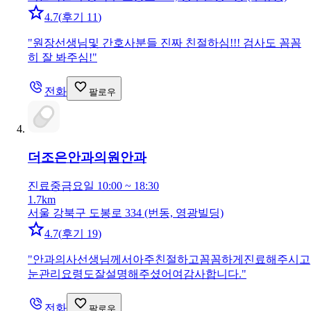
4.7
(
후기 11
)
"
원장선생님및 간호사분들 진짜 친절하심!!! 검사도 꼼꼼
히 잘 봐주심!
"
전화
팔로우
더조은안과의원
안과
진료중
금요일 10:00 ~ 18:30
1.7km
서울 강북구 도봉로 334 (번동, 영광빌딩)
4.7
(
후기 19
)
"
안과의사선생님께서아주친절하고꼼꼼하게진료해주시고
눈관리요령도잘설명해주셨어여감사합니다.
"
전화
팔로우