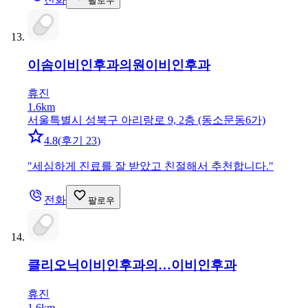
팔로우
이솜이비인후과의원
이비인후과
휴진
1.6km
서울특별시 성북구 아리랑로 9, 2층 (동소문동6가)
4.8
(
후기 23
)
"
세심하게 진료를 잘 받았고 친절해서 추천합니다.
"
전화
팔로우
클리오닉이비인후과의…
이비인후과
휴진
1.6km