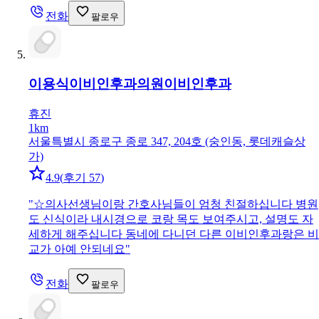
전화
팔로우
이용식이비인후과의원
이비인후과
휴진
1km
서울특별시 종로구 종로 347, 204호 (숭인동, 롯데캐슬상
가)
4.9
(
후기 57
)
"
☆의사선생님이랑 간호사님들이 엄청 친절하십니다 병원
도 신식이라 내시경으로 코랑 목도 보여주시고, 설명도 자
세하게 해주십니다 동네에 다니던 다른 이비인후과랑은 비
교가 아예 안되네요
"
전화
팔로우