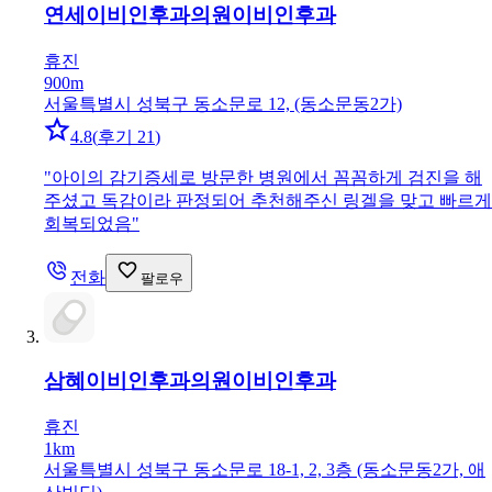
연세이비인후과의원
이비인후과
휴진
900m
서울특별시 성북구 동소문로 12, (동소문동2가)
4.8
(
후기 21
)
"
아이의 감기증세로 방문한 병원에서 꼼꼼하게 검진을 해
주셨고 독감이라 판정되어 추천해주신 링겔을 맞고 빠르게
회복되었음
"
전화
팔로우
삼혜이비인후과의원
이비인후과
휴진
1km
서울특별시 성북구 동소문로 18-1, 2, 3층 (동소문동2가, 애