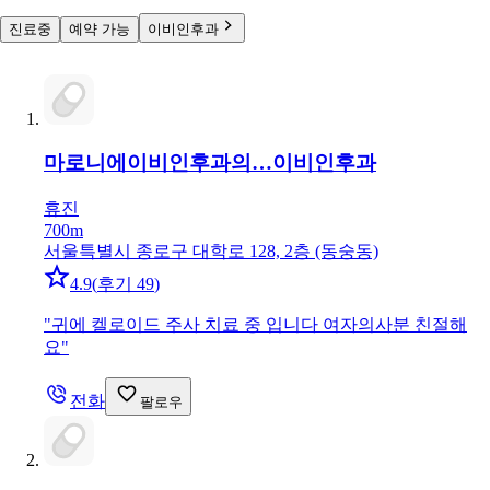
진료중
예약 가능
이비인후과
마로니에이비인후과의…
이비인후과
휴진
700m
서울특별시 종로구 대학로 128, 2층 (동숭동)
4.9
(
후기 49
)
"
귀에 켈로이드 주사 치료 중 입니다 여자의사분 친절해
요
"
전화
팔로우