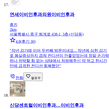
연세이비인후과의원
이비인후과
휴진
2km
서울특별시 중구 퇴계로 438-1, 3층 (신당동)
4.8
(
후기 30
)
"
작년 감기때 이어 두번째 방문이네요... 작년에 심한 감기
로 몸살증상까지 겹쳐 컨디션이 안좋았었는데 정말 손가락
하나 까딱할 힘 없는 상태에서 처방해주신 약 먹고 한시간
만에 급격한 컨디션 회복했던
"
전화
팔로우
신당센트럴이비인후과…
이비인후과