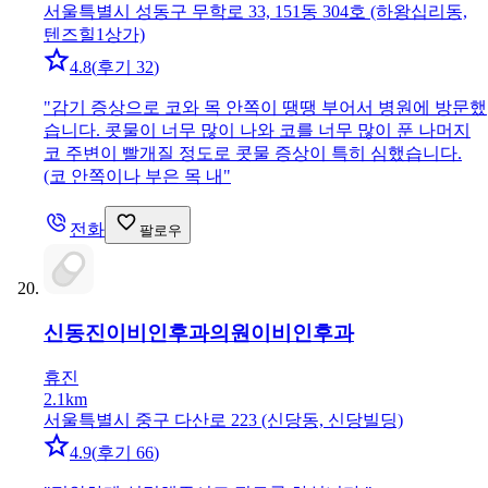
서울특별시 성동구 무학로 33, 151동 304호 (하왕십리동,
텐즈힐1상가)
4.8
(
후기 32
)
"
감기 증상으로 코와 목 안쪽이 땡땡 부어서 병원에 방문했
습니다. 콧물이 너무 많이 나와 코를 너무 많이 푼 나머지
코 주변이 빨개질 정도로 콧물 증상이 특히 심했습니다.
(코 안쪽이나 부은 목 내
"
전화
팔로우
신동진이비인후과의원
이비인후과
휴진
2.1km
서울특별시 중구 다산로 223 (신당동, 신당빌딩)
4.9
(
후기 66
)