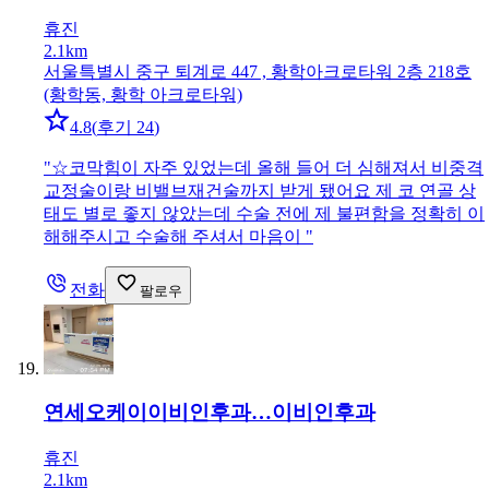
휴진
2.1km
서울특별시 중구 퇴계로 447 , 황학아크로타워 2층 218호
(황학동, 황학 아크로타워)
4.8
(
후기 24
)
"
☆코막힘이 자주 있었는데 올해 들어 더 심해져서 비중격
교정술이랑 비밸브재건술까지 받게 됐어요 제 코 연골 상
태도 별로 좋지 않았는데 수술 전에 제 불편함을 정확히 이
해해주시고 수술해 주셔서 마음이
"
전화
팔로우
연세오케이이비인후과…
이비인후과
휴진
2.1km