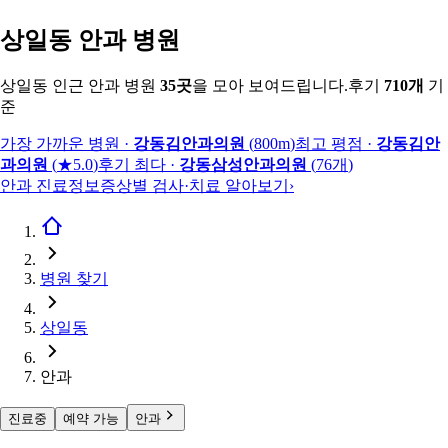
상일동 안과 병원
상일동 인근 안과 병원
35
곳
을 모아 보여드립니다.
후기
710
개
기
준
가장 가까운 병원
·
강동김안과의원
(
800m
)
최고 평점
·
강동김안
과의원
(
★5.0
)
후기 최다
·
강동삼성안과의원
(
76
개
)
안과 진료정보
증상별 검사·치료 알아보기
›
병원 찾기
상일동
안과
진료중
예약 가능
안과