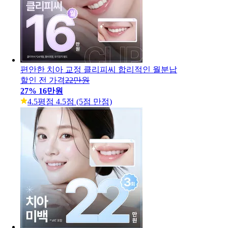
편안한 치아 교정 클리피씨 합리적인 월분납
할인 전 가격
22만원
27
%
16만원
4.5
평점 4.5점 (5점 만점)