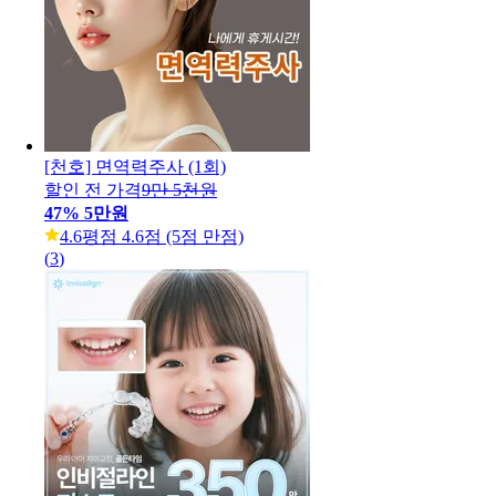
[천호] 면역력주사 (1회)
할인 전 가격
9만 5천원
47
%
5만원
4.6
평점 4.6점 (5점 만점)
(
3
)