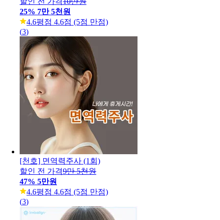
할인 전 가격
10만원
25
%
7만 5천원
4.6
평점 4.6점 (5점 만점)
(
3
)
[천호] 면역력주사 (1회)
할인 전 가격
9만 5천원
47
%
5만원
4.6
평점 4.6점 (5점 만점)
(
3
)