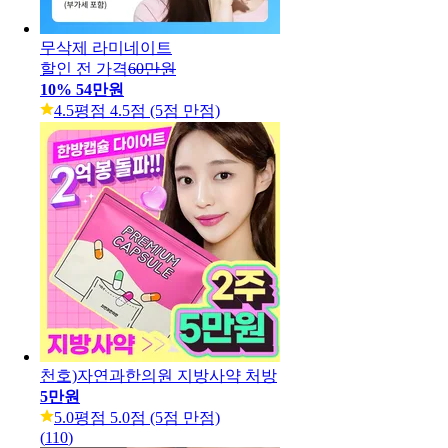
무삭제 라미네이트
할인 전 가격
60만원
10
%
54만원
4.5
평점 4.5점 (5점 만점)
천호)자연과한의원 지방사약 처방
5만원
5.0
평점 5.0점 (5점 만점)
(
110
)