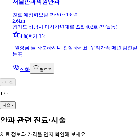
서울안과의원
안과
진료 예정
화요일 09:30 ~ 18:30
2.6km
경기도 하남시 미사강변대로 228, 402호 (망월동)
4.8
(
후기 35
)
"
원장님 늘 차분하시니 친절하세요. 우리가족 매년 검진받
는곳
"
전화
팔로우
‹
이전
1
/
2
다음
›
안과 관련 진료·시술
치료 정보와 가격을 먼저 확인해 보세요