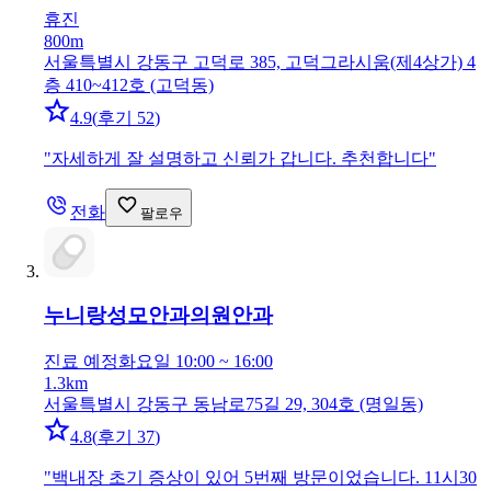
휴진
800m
서울특별시 강동구 고덕로 385, 고덕그라시움(제4상가) 4
층 410~412호 (고덕동)
4.9
(
후기 52
)
"
자세하게 잘 설명하고 신뢰가 갑니다. 추천합니다
"
전화
팔로우
누니랑성모안과의원
안과
진료 예정
화요일 10:00 ~ 16:00
1.3km
서울특별시 강동구 동남로75길 29, 304호 (명일동)
4.8
(
후기 37
)
"
백내장 초기 증상이 있어 5번째 방문이었습니다. 11시30