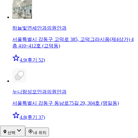
하늘빛연세안과의원
안과
서울특별시 강동구 고덕로 385, 고덕그라시움(제4상가) 4
층 410~412호 (고덕동)
4.9
(후기 52)
누니랑성모안과의원
안과
서울특별시 강동구 동남로75길 29, 304호 (명일동)
4.8
(후기 37)
선택
내 위치