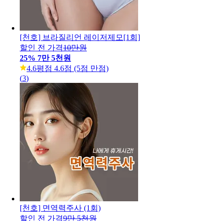
[천호] 브라질리언 레이저제모[1회]
할인 전 가격
10만원
25
%
7만 5천원
4.6
평점 4.6점 (5점 만점)
(
3
)
[천호] 면역력주사 (1회)
할인 전 가격
9만 5천원