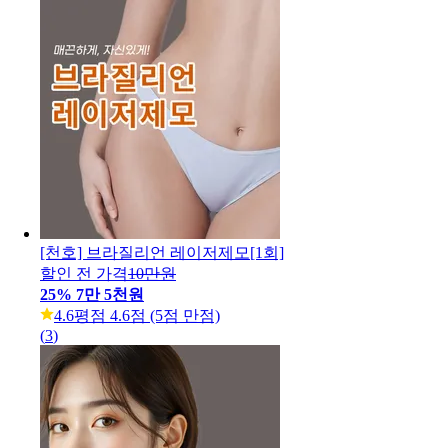
[천호] 브라질리언 레이저제모[1회]
할인 전 가격
10만원
25
%
7만 5천원
4.6
평점 4.6점 (5점 만점)
(
3
)