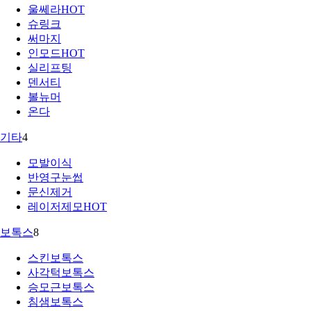
울쎄라
HOT
슈링크
써마지
인모드
HOT
실리프팅
덴서티
볼뉴머
온다
기타
4
모발이식
반영구눈썹
문신제거
레이저제모
HOT
보톡스
8
스킨보톡스
사각턱보톡스
승모근보톡스
침샘보톡스