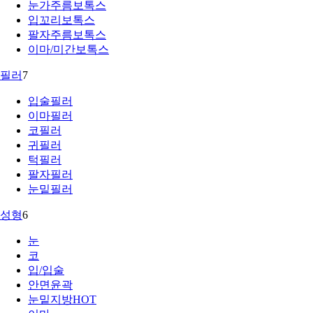
눈가주름보톡스
입꼬리보톡스
팔자주름보톡스
이마/미간보톡스
필러
7
입술필러
이마필러
코필러
귀필러
턱필러
팔자필러
눈밑필러
성형
6
눈
코
입/입술
안면윤곽
눈밑지방
HOT