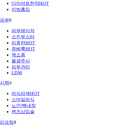
다이어트한약
HOT
지방흡입
피부
8
피부레이저
스킨부스터
리쥬란
HOT
쥬베룩
HOT
엑소좀
물광주사
피부관리
LDM
시력
4
라식라섹
HOT
스마일라식
노안/백내장
렌즈삽입술
리프팅
8