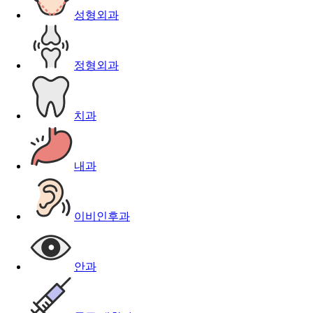
성형외과
정형외과
치과
내과
이비인후과
안과