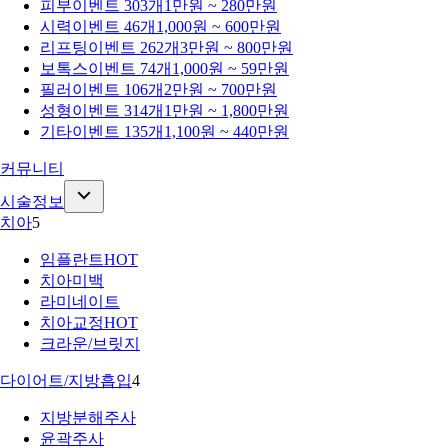
피부
이벤트 303개
1만원 ~ 280만원
시력
이벤트 46개
1,000원 ~ 600만원
리프팅
이벤트 262개
3만원 ~ 800만원
보톡스
이벤트 74개
1,000원 ~ 59만원
필러
이벤트 106개
2만원 ~ 700만원
성형
이벤트 314개
1만원 ~ 1,800만원
기타
이벤트 135개
1,100원 ~ 440만원
커뮤니티
시술정보
치아
5
임플란트
HOT
치아미백
라미네이트
치아교정
HOT
크라운/브릿지
다이어트/지방흡입
4
지방분해주사
윤곽주사