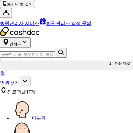
캐시닥 앱 설치
병원관리자 서비스
병원관리자 입점 문의
연제구
1
마운자로
홈
병원찾기
진료과별
17개
피부과