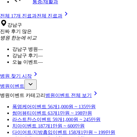
통증/재활과
전체 17개 진료과
전체 진료과
강남구
진짜 후기 많은
병원 한눈에 비교
강남구 병원
—
강남구 후기
—
오늘 이벤트
—
병원 찾기 시작
병원이벤트
병원이벤트 카테고리
병원이벤트
전체 보기
폭염케어
이벤트 56개
1,000원 ~ 135만원
썸머뷰티
이벤트 63개
1만원 ~ 198만원
라스트찬스
이벤트 59개
1,000원 ~ 245만원
치아
이벤트 187개
1만원 ~ 600만원
다이어트/지방흡입
이벤트 158개
1만원 ~ 199만원