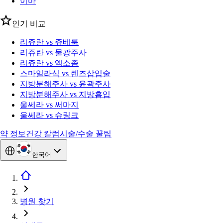
이마
인기 비교
리쥬란 vs 쥬베룩
리쥬란 vs 물광주사
리쥬란 vs 엑소좀
스마일라식 vs 렌즈삽입술
지방분해주사 vs 윤곽주사
지방분해주사 vs 지방흡입
울쎄라 vs 써마지
울쎄라 vs 슈링크
약 정보
건강 칼럼
시술/수술 꿀팁
한국어
병원 찾기