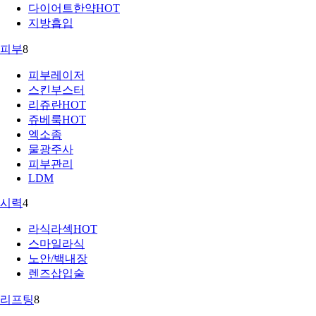
다이어트한약
HOT
지방흡입
피부
8
피부레이저
스킨부스터
리쥬란
HOT
쥬베룩
HOT
엑소좀
물광주사
피부관리
LDM
시력
4
라식라섹
HOT
스마일라식
노안/백내장
렌즈삽입술
리프팅
8