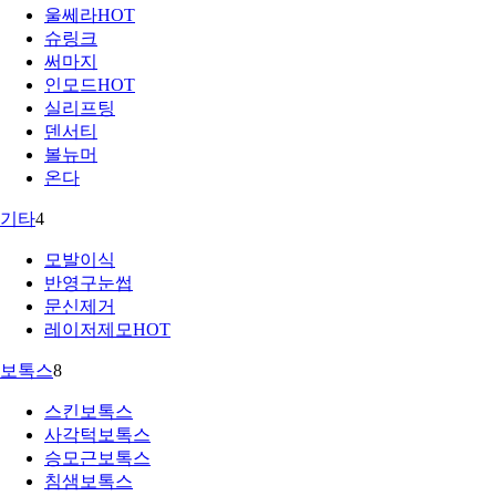
울쎄라
HOT
슈링크
써마지
인모드
HOT
실리프팅
덴서티
볼뉴머
온다
기타
4
모발이식
반영구눈썹
문신제거
레이저제모
HOT
보톡스
8
스킨보톡스
사각턱보톡스
승모근보톡스
침샘보톡스