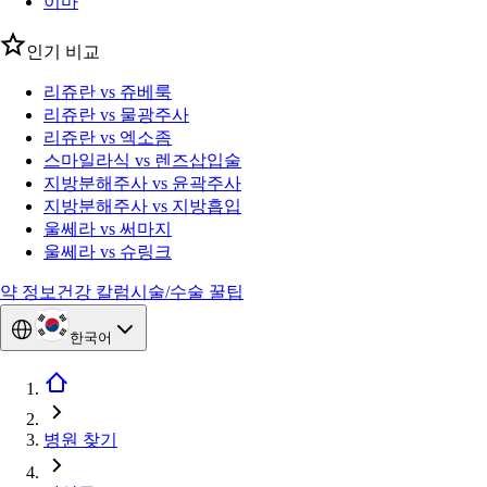
이마
인기 비교
리쥬란 vs 쥬베룩
리쥬란 vs 물광주사
리쥬란 vs 엑소좀
스마일라식 vs 렌즈삽입술
지방분해주사 vs 윤곽주사
지방분해주사 vs 지방흡입
울쎄라 vs 써마지
울쎄라 vs 슈링크
약 정보
건강 칼럼
시술/수술 꿀팁
한국어
병원 찾기