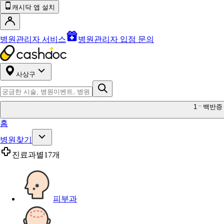
캐시닥 앱 설치
병원관리자 서비스
병원관리자 입점 문의
사상구
1
백반증
홈
병원찾기
진료과별
17개
피부과