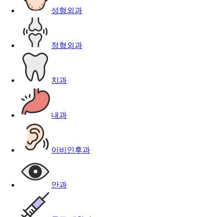
성형외과
정형외과
치과
내과
이비인후과
안과