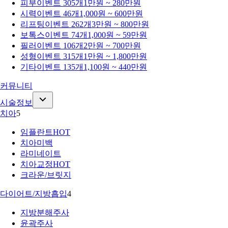
피부
이벤트 305개
1만원 ~ 280만원
시력
이벤트 46개
1,000원 ~ 600만원
리프팅
이벤트 262개
3만원 ~ 800만원
보톡스
이벤트 74개
1,000원 ~ 59만원
필러
이벤트 106개
2만원 ~ 700만원
성형
이벤트 315개
1만원 ~ 1,800만원
기타
이벤트 135개
1,100원 ~ 440만원
커뮤니티
시술정보
치아
5
임플란트
HOT
치아미백
라미네이트
치아교정
HOT
크라운/브릿지
다이어트/지방흡입
4
지방분해주사
윤곽주사