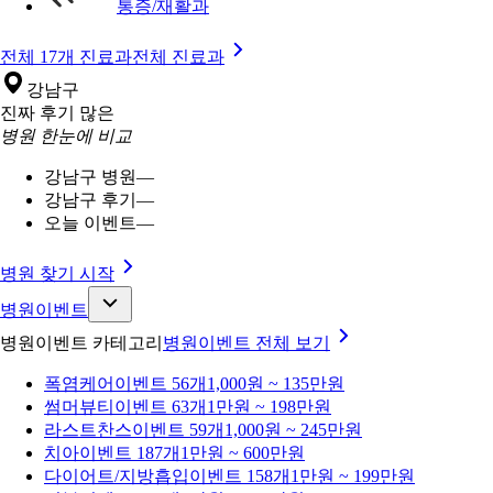
통증/재활과
전체 17개 진료과
전체 진료과
강남구
진짜 후기 많은
병원 한눈에 비교
강남구 병원
—
강남구 후기
—
오늘 이벤트
—
병원 찾기 시작
병원이벤트
병원이벤트 카테고리
병원이벤트
전체 보기
폭염케어
이벤트 56개
1,000원 ~ 135만원
썸머뷰티
이벤트 63개
1만원 ~ 198만원
라스트찬스
이벤트 59개
1,000원 ~ 245만원
치아
이벤트 187개
1만원 ~ 600만원
다이어트/지방흡입
이벤트 158개
1만원 ~ 199만원