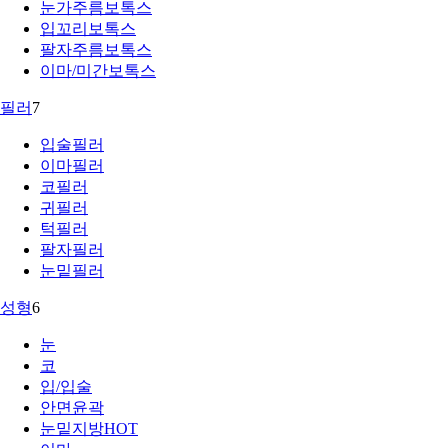
눈가주름보톡스
입꼬리보톡스
팔자주름보톡스
이마/미간보톡스
필러
7
입술필러
이마필러
코필러
귀필러
턱필러
팔자필러
눈밑필러
성형
6
눈
코
입/입술
안면윤곽
눈밑지방
HOT