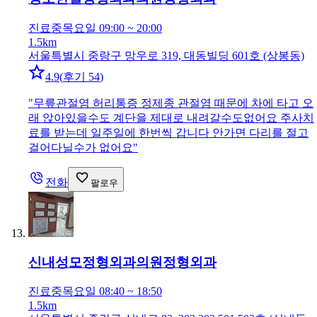
진료중
목요일 09:00 ~ 20:00
1.5km
서울특별시 중랑구 망우로 319, 대동빌딩 601호 (상봉동)
4.9
(
후기 54
)
"
무릎관절염 허리통증 정제종 관절염 때문에 차에 타고 오
래 앉아있을수도 계단을 제대로 내려갈수도없어요 주사치
료를 받는데 일주일에 한번씩 갑니다 안가면 다리를 절고
걸어다닐수가 없어요
"
전화
팔로우
신내성모정형외과의원
정형외과
진료중
목요일 08:40 ~ 18:50
1.5km