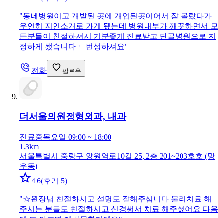
"
동네병원이고 개발된 곳에 개업된곳이어서 잘 몰랐다가
우연히 지인소개로 가게 됐는데 병원내부가 깨끗하면서 모
든분들이 친절하셔서 기분좋게 진료받고 단골병원으로 지
정하게 됐습니다ㆍ 번성하셔요
"
전화
팔로우
더서울의원
정형외과, 내과
진료중
목요일 09:00 ~ 18:00
1.3km
서울특별시 중랑구 양원역로10길 25, 2층 201~203호호 (망
우동)
4.6
(
후기 5
)
"
☆원장님 친절하시고 설명도 잘해주십니다 물리치료 해
주시는 분들도 친절하시고 신경써서 치료 해주셨어요 다음