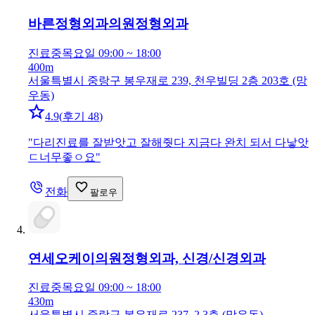
바른정형외과의원
정형외과
진료중
목요일 09:00 ~ 18:00
400m
서울특별시 중랑구 봉우재로 239, 천우빌딩 2층 203호 (망
우동)
4.9
(
후기 48
)
"
다리진료를 잘받앗고 잘해줫다 지금다 완치 되서 다낳앗
ㄷ너무좋ㅇ요
"
전화
팔로우
연세오케이의원
정형외과, 신경/신경외과
진료중
목요일 09:00 ~ 18:00
430m
서울특별시 중랑구 봉우재로 237, 2,3층 (망우동)