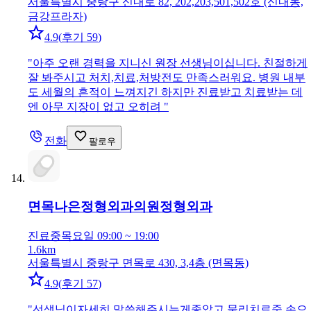
서울특별시 중랑구 신내로 82, 202,203,501,502호 (신내동,
금강프라자)
4.9
(
후기 59
)
"
아주 오랜 경력을 지니신 원장 선생님이십니다. 친절하게
잘 봐주시고 처치,치료,처방전도 만족스러워요. 병원 내부
도 세월의 흔적이 느껴지긴 하지만 진료받고 치료받는 데
엔 아무 지장이 없고 오히려
"
전화
팔로우
면목나은정형외과의원
정형외과
진료중
목요일 09:00 ~ 19:00
1.6km
서울특별시 중랑구 면목로 430, 3,4층 (면목동)
4.9
(
후기 57
)
"
선생님이자세히 말씀해주시는게좋았고 물리치료중 손으