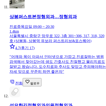
상봉퍼스트본정형외과…
정형외과
진료중
목요일 09:00 ~ 20:30
1.4km
서울특별시 중랑구 망우로 322, 3층 301~306, 317, 318, 320
호 (상봉동, 상봉역 유보라 퍼스트리브&포스퀘어)
4.7
(
후기 17
)
"
어깨와 목이 아파서 인터넷으로 가깝고 진료잘하는 병원
검색해서 찾아갔는데 샘도 간호사도 친절했고 물리치료도
잘받고 왔습니다. 도수치료와 주사도 맞았고 주의해야하는
자세 앞으로 꾸준히 하면 좋은자
"
전화
팔로우
성모한길정형외과의원
정형외과