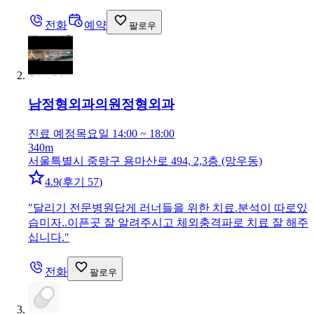
전화
예약
팔로우
남정형외과의원
정형외과
진료 예정
목요일 14:00 ~ 18:00
340m
서울특별시 중랑구 용마산로 494, 2,3층 (망우동)
4.9
(
후기 57
)
"
달리기 전문병원답게 러너들을 위한 치료.분석이 따로있
습미자..이픈곳 잘 알려주시고 체외충격파로 치료 잘 해주
십니다.
"
전화
팔로우