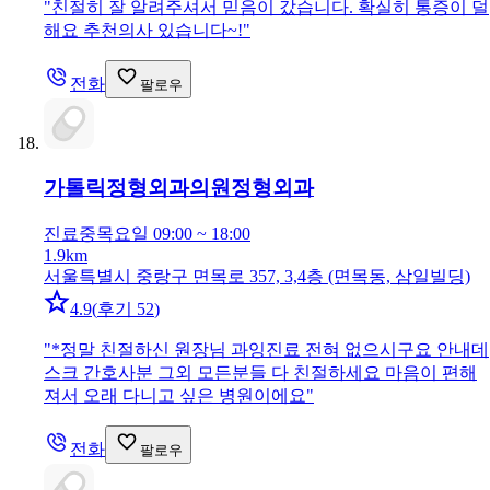
"
친절히 잘 알려주셔서 믿음이 갔습니다. 확실히 통증이 덜
해요 추천의사 있습니다~!
"
전화
팔로우
가톨릭정형외과의원
정형외과
진료중
목요일 09:00 ~ 18:00
1.9km
서울특별시 중랑구 면목로 357, 3,4층 (면목동, 삼일빌딩)
4.9
(
후기 52
)
"
*정말 친절하신 원장님 과잉진료 전혀 없으시구요 안내데
스크 간호사분 그외 모든분들 다 친절하세요 마음이 편해
져서 오래 다니고 싶은 병원이에요
"
전화
팔로우