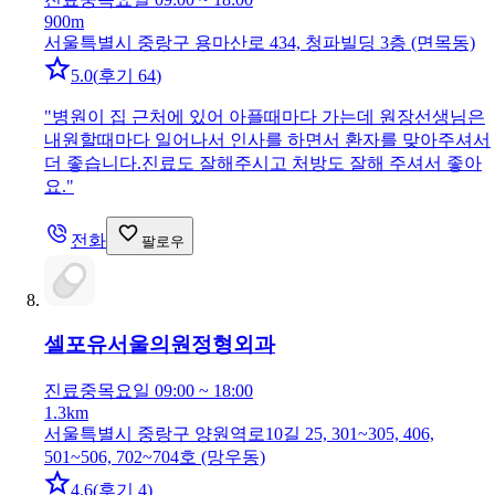
900m
서울특별시 중랑구 용마산로 434, 청파빌딩 3층 (면목동)
5.0
(
후기 64
)
"
병원이 집 근처에 있어 아플때마다 가는데 원장선생님은
내원할때마다 일어나서 인사를 하면서 환자를 맞아주셔서
더 좋습니다.진료도 잘해주시고 처방도 잘해 주셔서 좋아
요.
"
전화
팔로우
셀포유서울의원
정형외과
진료중
목요일 09:00 ~ 18:00
1.3km
서울특별시 중랑구 양원역로10길 25, 301~305, 406,
501~506, 702~704호 (망우동)
4.6
(
후기 4
)