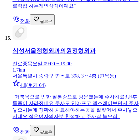
로직접 하는게인상적이예요
"
전화
팔로우
삼성서울정형외과의원
정형외과
진료중
목요일 09:00 ~ 19:00
1.7km
서울특별시 중랑구 면목로 398, 3 ~ 4층 (면목동)
4.8
(
후기 64
)
"
거북목으로 인한 팔통증으로 방문했는데 주사치료3번후
통증이 사라졌네요 주사도 안아프고 엑스레이보면서 주사
놓으시는데 정확히 치료해야하는곳을 잘짚어서 주사놓으
시네요 젊은여자의사분 친절하고 주사잘 놓으십
"
전화
팔로우