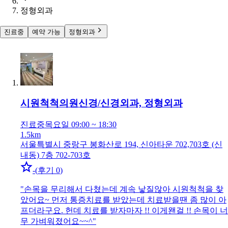
정형외과
진료중
예약 가능
정형외과
시원척척의원
신경/신경외과, 정형외과
진료중
목요일 09:00 ~ 18:30
1.5km
서울특별시 중랑구 봉화산로 194, 신아타운 702,703호 (신
내동) 7층 702-703호
-
(
후기 0
)
"
손목을 무리해서 다쳤는데 계속 낳질않아 시원척척을 찾
았어요~ 먼저 통증치료를 받았는데 치료받을땐 좀 많이 아
프더라구요. 헌데 치료를 받자마자 !! 이게왠걸 !! 손목이 너
무 가벼워졌어요~~^
"