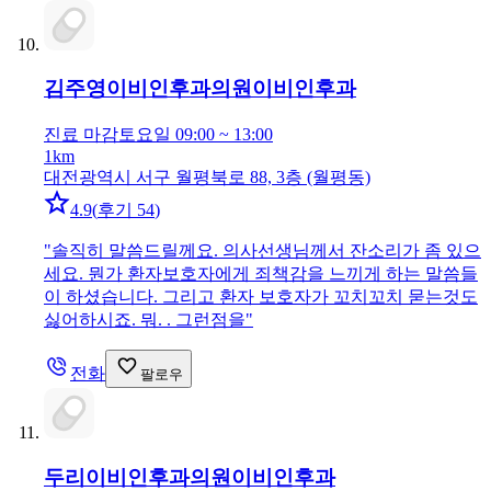
김주영이비인후과의원
이비인후과
진료 마감
토요일 09:00 ~ 13:00
1km
대전광역시 서구 월평북로 88, 3층 (월평동)
4.9
(
후기 54
)
"
솔직히 말씀드릴께요. 의사선생님께서 잔소리가 좀 있으
세요. 뭔가 환자보호자에게 죄책감을 느끼게 하는 말씀들
이 하셨습니다. 그리고 환자 보호자가 꼬치꼬치 묻는것도
싫어하시죠. 뭐. . 그런점을
"
전화
팔로우
두리이비인후과의원
이비인후과