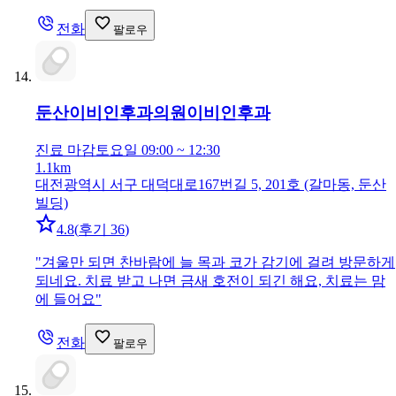
전화
팔로우
둔산이비인후과의원
이비인후과
진료 마감
토요일 09:00 ~ 12:30
1.1km
대전광역시 서구 대덕대로167번길 5, 201호 (갈마동, 둔산
빌딩)
4.8
(
후기 36
)
"
겨울만 되면 찬바람에 늘 목과 코가 감기에 걸려 방문하게
되네요. 치료 받고 나면 금새 호전이 되긴 해요, 치료는 맘
에 들어요
"
전화
팔로우