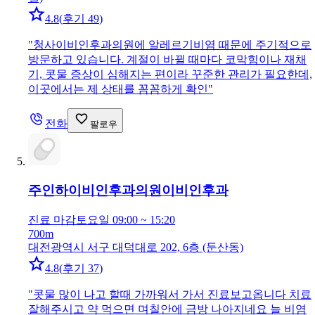
4.8
(
후기 49
)
"
청사이비인후과의원에 알레르기비염 때문에 주기적으로
방문하고 있습니다. 계절이 바뀔 때마다 코막힘이나 재채
기, 콧물 증상이 심해지는 편이라 꾸준한 관리가 필요한데,
이곳에서는 제 상태를 꼼꼼하게 확인
"
전화
팔로우
주인하이비인후과의원
이비인후과
진료 마감
토요일 09:00 ~ 15:20
700m
대전광역시 서구 대덕대로 202, 6층 (둔산동)
4.8
(
후기 37
)
"
콧물 많이 나고 할때 가까워서 가서 진료보고옵니다 치료
잘해주시고 약 먹으면 며칠안에 금방 나아지네요 늘 비염