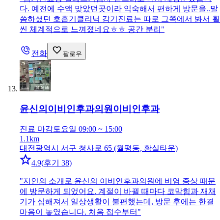
다. 예전에 수액 맞았던곳이라 익숙해서 편하게 방문을..말
씀하셨던 호흡기클리닉 감기진료는 따로 그쪽에서 봐서 훨
씬 체계적으로 느껴졌네요ㅎㅎ 공간 분리
"
전화
팔로우
윤신의이비인후과의원
이비인후과
진료 마감
토요일 09:00 ~ 15:00
1.1km
대전광역시 서구 청사로 65 (월평동, 황실타운)
4.9
(
후기 38
)
"
지인의 소개로 윤신의 이비인후과의원에 비염 증상 때문
에 방문하게 되었어요. 계절이 바뀔 때마다 코막힘과 재채
기가 심해져서 일상생활이 불편했는데, 방문 후에는 한결
마음이 놓였습니다. 처음 접수부터
"