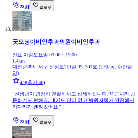
전화
팔로우
굿모닝이비인후과의원
이비인후과
진료 마감
토요일 09:00 ~ 15:00
1.4km
대전광역시 서구 문정로2번길 95, 301호 (탄방동, 주안빌
딩)
4.9
(
후기 40
)
"
선생님이 굉장히 친절하시고 섬세하십니다.약 근처리 방
문하기도 편해요. 대기도 많이 없고 병원자체가 깔끔해서
기다리기 괜찮았어요.
"
전화
팔로우