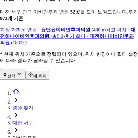
대전 서구 인근 이비인후과 병원
52
곳
을 모아 보여드립니다.
후기
972
개
기준
가장 가까운 병원
·
윤앤윤이비인후과의원
(
480m
)
최고 평점
·
대
전하나이비인후과의원
(
★5.0
)
후기 최다
·
대전하나이비인후과
의원
(
183
개
)
* 현재 위치 기준으로 정렬되어 있으며, 위치 변경이나 필터 설정
에 따라 결과가 달라질 수 있습니다.
선택
내 위치
병원 찾기
대전 서구
이비인후과