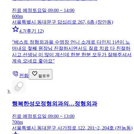
진료 예정
토요일 09:00 ~ 14:00
600m
서울특별시 동대문구 답십리로 267, 6층 (장안동)
4.7
(
후기 12
)
"
베스트 정형외과을 수영장 언니 소개로 다인지 1년이 노
머내요 첯째 원장님 진절하시면서도 질료 치료 다 친절하
시고 선생님 이 많이 계신데 한분 한분 모두가 잘해주셔서
계속 오네요 좋아요
"
전화
팔로우
행복한성모정형외과의…
정형외과
진료 예정
토요일 09:00 ~ 13:00
700m
서울특별시 동대문구 사가정로 122, 201~2, 204호 (전농동)