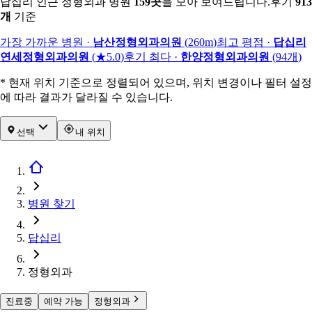
답십리 인근 정형외과 병원
159
곳
을 모아 보여드립니다.
후기
913
개
기준
가장 가까운 병원
·
남산정형외과의원
(
260m
)
최고 평점
·
답십리
연세정형외과의원
(
★5.0
)
후기 최다
·
한양정형외과의원
(
94
개
)
* 현재 위치 기준으로 정렬되어 있으며, 위치 변경이나 필터 설정
에 따라 결과가 달라질 수 있습니다.
선택
내 위치
병원 찾기
답십리
정형외과
진료중
예약 가능
정형외과