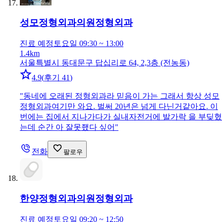
성모정형외과의원
정형외과
진료 예정
토요일 09:30 ~ 13:00
1.4km
서울특별시 동대문구 답십리로 64, 2,3층 (전농동)
4.9
(
후기 41
)
"
동네에 오래된 정형외과라 믿음이 가는 그래서 항상 성모
정형외과여기만 와요. 벌써 20년은 넘게 다닌거같아요. 이
번에는 집에서 지나가다가 실내자전거에 발가락 을 부딪혔
는데 순간 아 잘못좼다 싶어
"
전화
팔로우
한양정형외과의원
정형외과
진료 예정
토요일 09:20 ~ 12:50