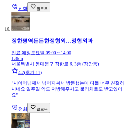
전화
팔로우
장한평역든든한정형외…
정형외과
진료 예정
토요일 09:00 ~ 14:00
1.3km
서울특별시 동대문구 장한로 6, 3층 (장안동)
4.7
(
후기 11
)
"
시어머님께서 넘어지셔서 방문했는데 다들 너무 친절하
시네요 일주일 약도 저방해주시고 물리치료도 받고있어
요
"
전화
팔로우