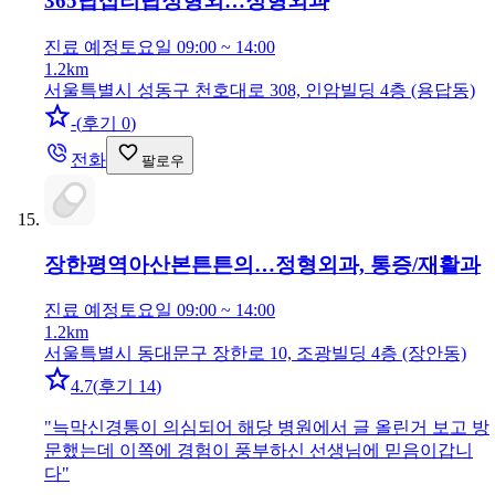
365답십리탑정형외…
정형외과
진료 예정
토요일 09:00 ~ 14:00
1.2km
서울특별시 성동구 천호대로 308, 인암빌딩 4층 (용답동)
-
(
후기 0
)
전화
팔로우
장한평역아산본튼튼의…
정형외과, 통증/재활과
진료 예정
토요일 09:00 ~ 14:00
1.2km
서울특별시 동대문구 장한로 10, 조광빌딩 4층 (장안동)
4.7
(
후기 14
)
"
늑막신경통이 의심되어 해당 병원에서 글 올린거 보고 방
문했는데 이쪽에 경험이 풍부하신 선생님에 믿음이갑니
다
"