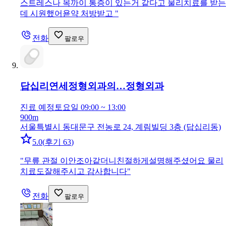
스트레스나 목까이 통증이 있는거 같다고 물리치료를 받는
데 시원했어욛약 처방받고
"
전화
팔로우
답십리연세정형외과의…
정형외과
진료 예정
토요일 09:00 ~ 13:00
900m
서울특별시 동대문구 전농로 24, 계림빌딩 3층 (답십리동)
5.0
(
후기 63
)
"
무릎 관절 이안조아같더니친절하게설명해주셨어요 물리
치료도잘해주시고 감사합니다
"
전화
팔로우