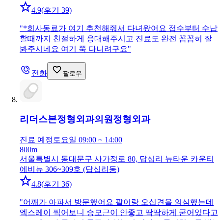
4.9
(
후기 39
)
"
*회사동료가 여기 추천해줘서 다녀왔어요 접수부터 수납
할때까지 친절하게 응대해주시고 진료도 완전 꼼꼼히 잘
봐주시네요 여기 쭉 다니려구요
"
전화
팔로우
리더스본정형외과의원
정형외과
진료 예정
토요일 09:00 ~ 14:00
800m
서울특별시 동대문구 사가정로 80, 답십리 뉴타운 카운티
에비뉴 306~309호 (답십리동)
4.8
(
후기 36
)
"
어깨가 아파서 방문했어요 팔이랑 오십견을 의심했는데
엑스레이 찍어보니 승모근이 안좋고 딱딱하게 굳어있다고