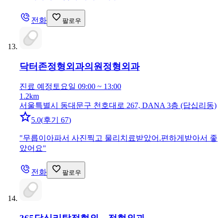
전화
팔로우
닥터존정형외과의원
정형외과
진료 예정
토요일 09:00 ~ 13:00
1.2km
서울특별시 동대문구 천호대로 267, DANA 3층 (답십리동)
5.0
(
후기 67
)
"
무릅이아파서 사진찍고 물리치료받았어.편하게받아서 좋
았어요
"
전화
팔로우