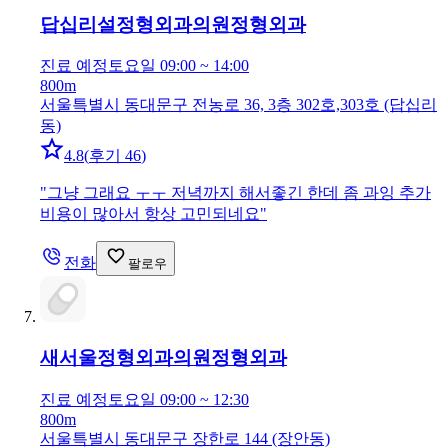
답십리설정형외과의원
정형외과
진료 예정
토요일 09:00 ~ 14:00
800m
서울특별시 동대문구 전농로 36, 3층 302호,303호 (답십리
동)
4.8
(
후기 46
)
"
그냥 그래요 ㅜㅜ 저녁까지 해서좋긴 한데 좀 과잉 추가
비용이 많아서 항상 고민되네요
"
전화
팔로우
새서울정형외과의원
정형외과
진료 예정
토요일 09:00 ~ 12:30
800m
서울특별시 동대문구 장한로 144 (장안동)