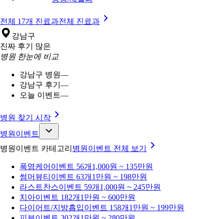
전체 17개 진료과
전체 진료과
강남구
진짜 후기 많은
병원 한눈에 비교
강남구 병원
—
강남구 후기
—
오늘 이벤트
—
병원 찾기 시작
병원이벤트
병원이벤트 카테고리
병원이벤트
전체 보기
폭염케어
이벤트 56개
1,000원 ~ 135만원
썸머뷰티
이벤트 63개
1만원 ~ 198만원
라스트찬스
이벤트 59개
1,000원 ~ 245만원
치아
이벤트 182개
1만원 ~ 600만원
다이어트/지방흡입
이벤트 158개
1만원 ~ 199만원
피부
이벤트 302개
1만원 ~ 280만원