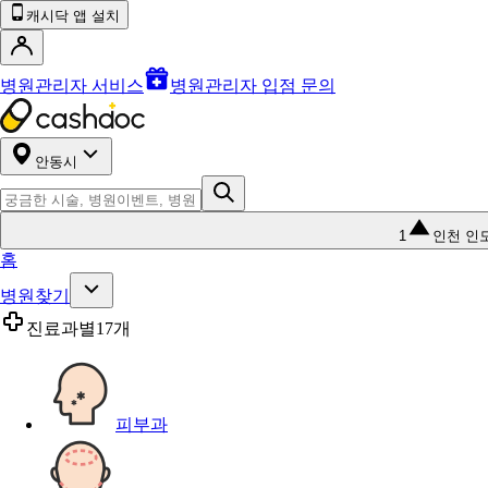
캐시닥 앱 설치
병원관리자 서비스
병원관리자 입점 문의
안동시
1
인천 인
홈
병원찾기
진료과별
17개
피부과