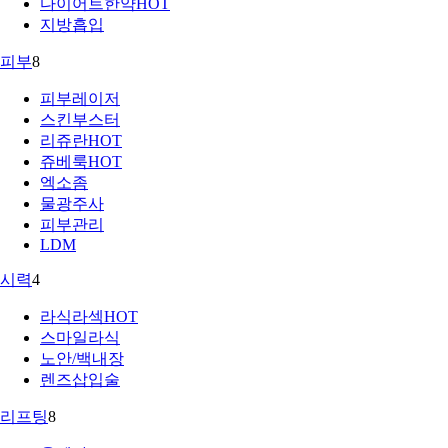
다이어트한약
HOT
지방흡입
피부
8
피부레이저
스킨부스터
리쥬란
HOT
쥬베룩
HOT
엑소좀
물광주사
피부관리
LDM
시력
4
라식라섹
HOT
스마일라식
노안/백내장
렌즈삽입술
리프팅
8