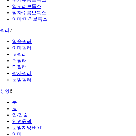
입꼬리보톡스
팔자주름보톡스
이마/미간보톡스
필러
7
입술필러
이마필러
코필러
귀필러
턱필러
팔자필러
눈밑필러
성형
6
눈
코
입/입술
안면윤곽
눈밑지방
HOT
이마