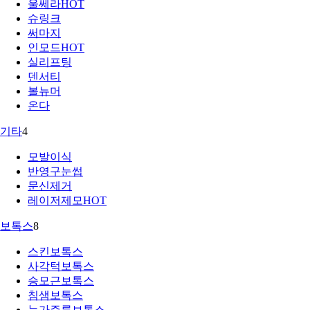
울쎄라
HOT
슈링크
써마지
인모드
HOT
실리프팅
덴서티
볼뉴머
온다
기타
4
모발이식
반영구눈썹
문신제거
레이저제모
HOT
보톡스
8
스킨보톡스
사각턱보톡스
승모근보톡스
침샘보톡스
눈가주름보톡스