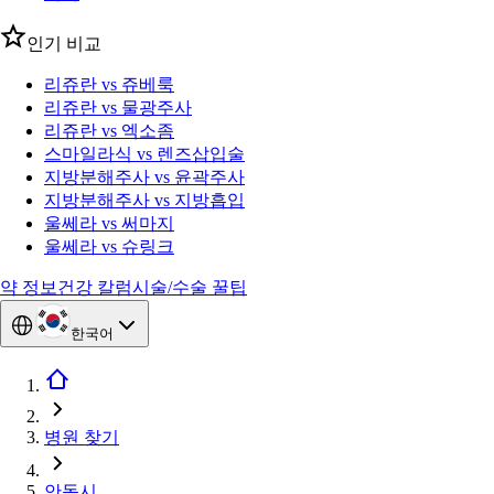
인기 비교
리쥬란 vs 쥬베룩
리쥬란 vs 물광주사
리쥬란 vs 엑소좀
스마일라식 vs 렌즈삽입술
지방분해주사 vs 윤곽주사
지방분해주사 vs 지방흡입
울쎄라 vs 써마지
울쎄라 vs 슈링크
약 정보
건강 칼럼
시술/수술 꿀팁
한국어
병원 찾기
안동시