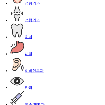
성형외과
정형외과
치과
내과
이비인후과
안과
통증/재활과