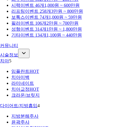
시력
이벤트 46개
1,000원 ~ 600만원
리프팅
이벤트 258개
3만원 ~ 800만원
보톡스
이벤트 74개
1,000원 ~ 59만원
필러
이벤트 106개
2만원 ~ 700만원
성형
이벤트 314개
1만원 ~ 1,800만원
기타
이벤트 134개
1,100원 ~ 440만원
커뮤니티
시술정보
치아
5
임플란트
HOT
치아미백
라미네이트
치아교정
HOT
크라운/브릿지
다이어트/지방흡입
4
지방분해주사
윤곽주사