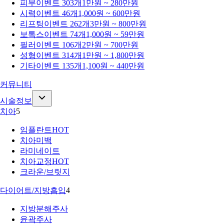
피부
이벤트 303개
1만원 ~ 280만원
시력
이벤트 46개
1,000원 ~ 600만원
리프팅
이벤트 262개
3만원 ~ 800만원
보톡스
이벤트 74개
1,000원 ~ 59만원
필러
이벤트 106개
2만원 ~ 700만원
성형
이벤트 314개
1만원 ~ 1,800만원
기타
이벤트 135개
1,100원 ~ 440만원
커뮤니티
시술정보
치아
5
임플란트
HOT
치아미백
라미네이트
치아교정
HOT
크라운/브릿지
다이어트/지방흡입
4
지방분해주사
윤곽주사