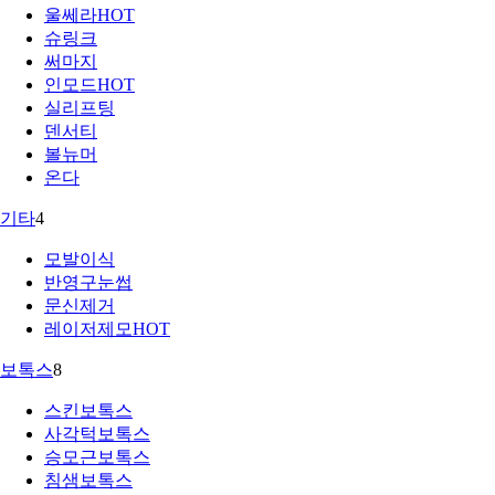
울쎄라
HOT
슈링크
써마지
인모드
HOT
실리프팅
덴서티
볼뉴머
온다
기타
4
모발이식
반영구눈썹
문신제거
레이저제모
HOT
보톡스
8
스킨보톡스
사각턱보톡스
승모근보톡스
침샘보톡스