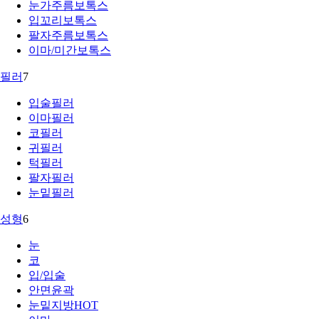
눈가주름보톡스
입꼬리보톡스
팔자주름보톡스
이마/미간보톡스
필러
7
입술필러
이마필러
코필러
귀필러
턱필러
팔자필러
눈밑필러
성형
6
눈
코
입/입술
안면윤곽
눈밑지방
HOT