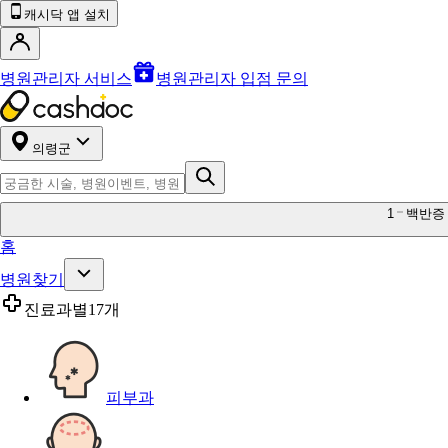
캐시닥 앱 설치
병원관리자 서비스
병원관리자 입점 문의
의령군
1
백반증
홈
병원찾기
진료과별
17개
피부과