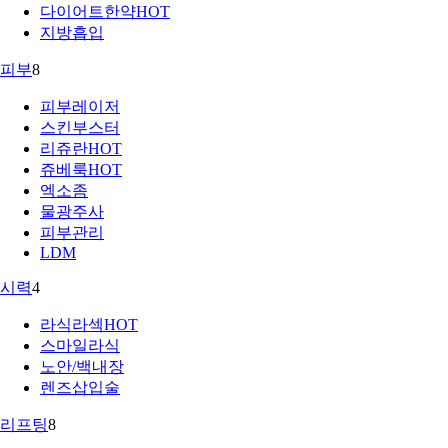
다이어트한약
HOT
지방흡입
피부
8
피부레이저
스킨부스터
리쥬란
HOT
쥬베룩
HOT
엑소좀
물광주사
피부관리
LDM
시력
4
라식라섹
HOT
스마일라식
노안/백내장
렌즈삽입술
리프팅
8