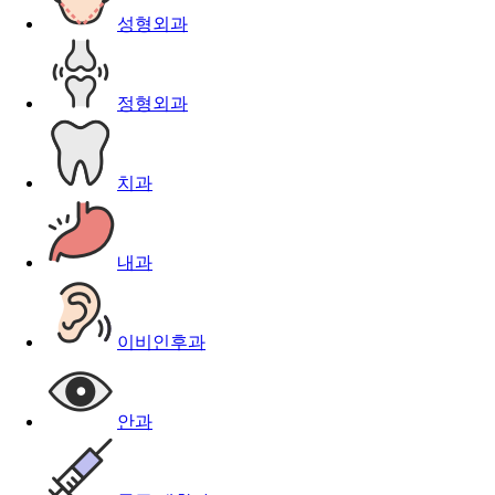
성형외과
정형외과
치과
내과
이비인후과
안과