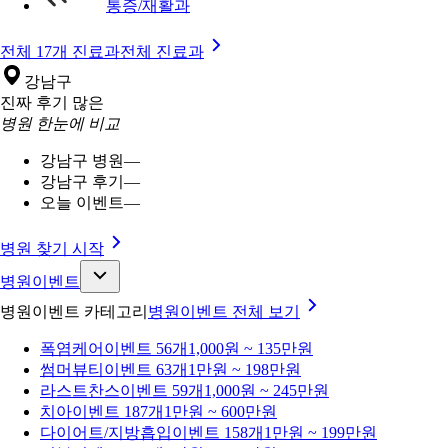
통증/재활과
전체 17개 진료과
전체 진료과
강남구
진짜 후기 많은
병원 한눈에 비교
강남구 병원
—
강남구 후기
—
오늘 이벤트
—
병원 찾기 시작
병원이벤트
병원이벤트 카테고리
병원이벤트
전체 보기
폭염케어
이벤트 56개
1,000원 ~ 135만원
썸머뷰티
이벤트 63개
1만원 ~ 198만원
라스트찬스
이벤트 59개
1,000원 ~ 245만원
치아
이벤트 187개
1만원 ~ 600만원
다이어트/지방흡입
이벤트 158개
1만원 ~ 199만원