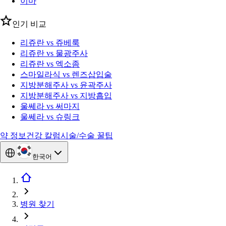
이마
인기 비교
리쥬란 vs 쥬베룩
리쥬란 vs 물광주사
리쥬란 vs 엑소좀
스마일라식 vs 렌즈삽입술
지방분해주사 vs 윤곽주사
지방분해주사 vs 지방흡입
울쎄라 vs 써마지
울쎄라 vs 슈링크
약 정보
건강 칼럼
시술/수술 꿀팁
한국어
병원 찾기