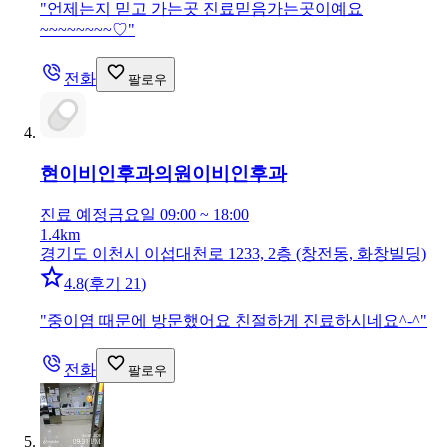
"
언제는지 믿고 가는곳 진료믿음가는곳이예요
~~~~~~~~♡
"
전화
팔로우
현이비인후과의원
이비인후과
진료 예정
금요일 09:00 ~ 18:00
1.4km
경기도 이천시 이섭대천로 1233, 2층 (창전동, 화창빌딩)
4.8
(
후기 21
)
"
중이염 때문에 방문했어요 친절하게 진료하시네요^-^
"
전화
팔로우