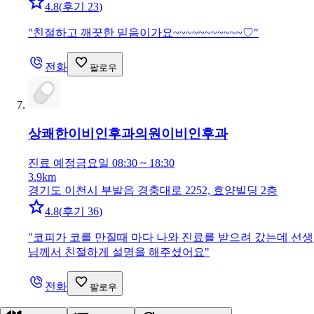
4.8
(
후기 23
)
"
친절하고 깨끗한 믿음이가요~~~~~~~~~~~♡
"
전화
팔로우
상쾌한이비인후과의원
이비인후과
진료 예정
금요일 08:30 ~ 18:30
3.9km
경기도 이천시 부발읍 경충대로 2252, 효양빌딩 2층
4.8
(
후기 36
)
"
코피가 코를 만질때 마다 나와 진료를 받으려 갔는데 선생
님께서 친절하게 설명을 해주셨어요
"
전화
팔로우