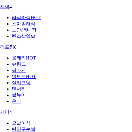
시력
4
라식라섹
HOT
스마일라식
노안/백내장
렌즈삽입술
리프팅
8
울쎄라
HOT
슈링크
써마지
인모드
HOT
실리프팅
덴서티
볼뉴머
온다
기타
4
모발이식
반영구눈썹