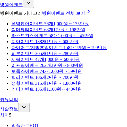
병원이벤트
병원이벤트 카테고리
병원이벤트
전체 보기
폭염케어
이벤트 56개
1,000원 ~ 135만원
썸머뷰티
이벤트 63개
1만원 ~ 198만원
라스트찬스
이벤트 58개
1,000원 ~ 245만원
치아
이벤트 188개
1만원 ~ 600만원
다이어트/지방흡입
이벤트 158개
1만원 ~ 199만원
피부
이벤트 305개
1만원 ~ 280만원
시력
이벤트 47개
1,000원 ~ 600만원
리프팅
이벤트 262개
3만원 ~ 800만원
보톡스
이벤트 74개
1,000원 ~ 59만원
필러
이벤트 106개
2만원 ~ 700만원
성형
이벤트 315개
1만원 ~ 1,800만원
기타
이벤트 135개
1,100원 ~ 440만원
커뮤니티
시술정보
치아
5
임플란트
HOT