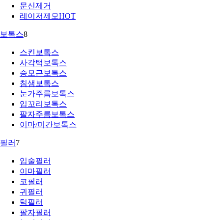
문신제거
레이저제모
HOT
보톡스
8
스킨보톡스
사각턱보톡스
승모근보톡스
침샘보톡스
눈가주름보톡스
입꼬리보톡스
팔자주름보톡스
이마/미간보톡스
필러
7
입술필러
이마필러
코필러
귀필러
턱필러
팔자필러