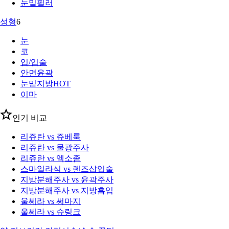
눈밑필러
성형
6
눈
코
입/입술
안면윤곽
눈밑지방
HOT
이마
인기 비교
리쥬란 vs 쥬베룩
리쥬란 vs 물광주사
리쥬란 vs 엑소좀
스마일라식 vs 렌즈삽입술
지방분해주사 vs 윤곽주사
지방분해주사 vs 지방흡입
울쎄라 vs 써마지
울쎄라 vs 슈링크