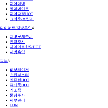
치아미백
라미네이트
치아교정
HOT
크라운/브릿지
다이어트/지방흡입
4
지방분해주사
윤곽주사
다이어트한약
HOT
지방흡입
피부
8
피부레이저
스킨부스터
리쥬란
HOT
쥬베룩
HOT
엑소좀
물광주사
피부관리
LDM