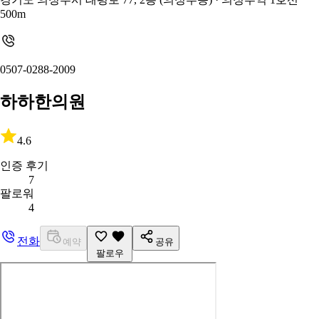
500m
0507-0288-2009
하하한의원
4.6
인증 후기
7
팔로워
4
전화
예약
공유
팔로우