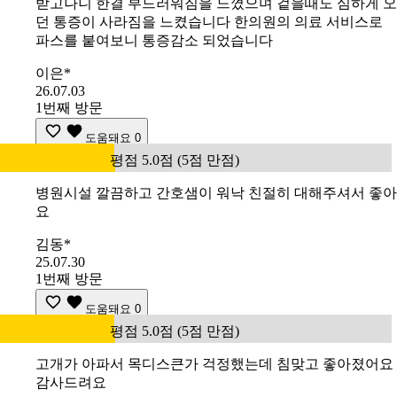
받고나니 한결 부드러워짐을 느꼈으며 겉을때도 심하게 오
던 통증이 사라짐을 느켰습니다 한의원의 의료 서비스로
파스를 붙여보니 통증감소 되었습니다
이은*
26.07.03
1번째 방문
도움돼요
0
평점 5.0점 (5점 만점)
병원시설 깔끔하고 간호샘이 워낙 친절히 대해주셔서 좋아
요
김동*
25.07.30
1번째 방문
도움돼요
0
평점 5.0점 (5점 만점)
고개가 아파서 목디스큰가 걱정했는데 침맞고 좋아졌어요
감사드려요