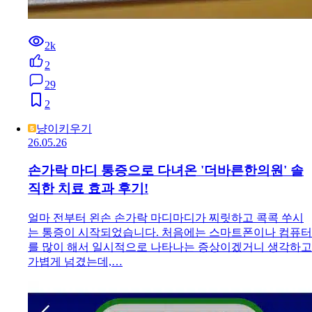
2k
2
29
2
냥이키우기
26.05.26
손가락 마디 통증으로 다녀온 '더바른한의원' 솔
직한 치료 효과 후기!
얼마 전부터 왼손 손가락 마디마디가 찌릿하고 콕콕 쑤시
는 통증이 시작되었습니다. 처음에는 스마트폰이나 컴퓨터
를 많이 해서 일시적으로 나타나는 증상이겠거니 생각하고
가볍게 넘겼는데,…