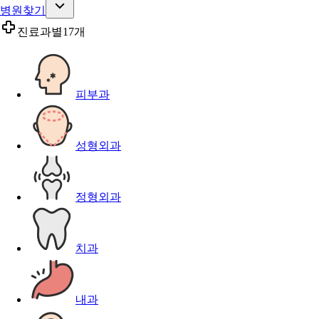
병원찾기
진료과별
17개
피부과
성형외과
정형외과
치과
내과