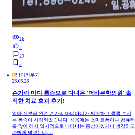
2k
2
29
2
냥이키우기
26.05.26
손가락 마디 통증으로 다녀온 '더바른한의원' 솔
직한 치료 효과 후기!
얼마 전부터 왼손 손가락 마디마디가 찌릿하고 콕콕 쑤시
는 통증이 시작되었습니다. 처음에는 스마트폰이나 컴퓨터
를 많이 해서 일시적으로 나타나는 증상이겠거니 생각하고
가볍게 넘겼는데,…