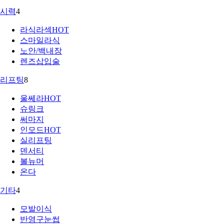
시력
4
라식라섹
HOT
스마일라식
노안/백내장
렌즈삽입술
리프팅
8
울쎄라
HOT
슈링크
써마지
인모드
HOT
실리프팅
덴서티
볼뉴머
온다
기타
4
모발이식
반영구눈썹