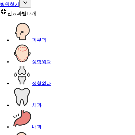
병원찾기
진료과별
17개
피부과
성형외과
정형외과
치과
내과