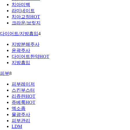
치아미백
라미네이트
치아교정
HOT
크라운/브릿지
다이어트/지방흡입
4
지방분해주사
윤곽주사
다이어트한약
HOT
지방흡입
피부
8
피부레이저
스킨부스터
리쥬란
HOT
쥬베룩
HOT
엑소좀
물광주사
피부관리
LDM