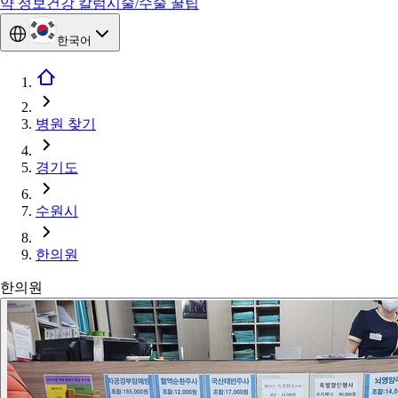
약 정보
건강 칼럼
시술/수술 꿀팁
한국어
병원 찾기
경기도
수원시
한의원
한의원