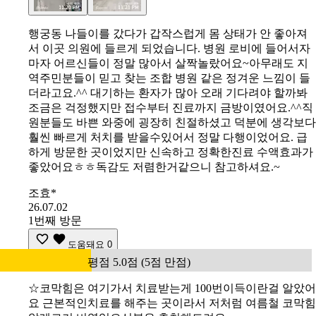
행궁동 나들이를 갔다가 갑작스럽게 몸 상태가 안 좋아져
서 이곳 의원에 들르게 되었습니다. 병원 로비에 들어서자
마자 어르신들이 정말 많아서 살짝놀랐어요~아무래도 지
역주민분들이 믿고 찾는 조합 병원 같은 정겨운 느낌이 들
더라고요.^^ 대기하는 환자가 많아 오래 기다려야 할까봐
조금은 걱정했지만 접수부터 진료까지 금방이였어요.^^직
원분들도 바쁜 와중에 굉장히 친절하셨고 덕분에 생각보다
훨씬 빠르게 처치를 받을수있어서 정말 다행이었어요. 급
하게 방문한 곳이었지만 신속하고 정확한진료 수액효과가
좋았어요ㅎㅎ독감도 저렴한거같으니 참고하셔요.~
조효*
26.07.02
1번째 방문
도움돼요
0
평점 5.0점 (5점 만점)
☆코막힘은 여기가서 치료받는게 100번이득이란걸 알았어
요 근본적인치료를 해주는 곳이라서 저처럼 여름철 코막힘