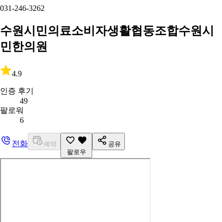
031-246-3262
수원시민의료소비자생활협동조합수원시
민한의원
4.9
인증 후기
49
팔로워
6
전화
예약
공유
팔로우