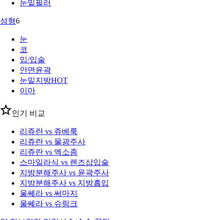
눈밑필러
성형
6
눈
코
입/입술
안면윤곽
눈밑지방
HOT
이마
인기 비교
리쥬란 vs 쥬베룩
리쥬란 vs 물광주사
리쥬란 vs 엑소좀
스마일라식 vs 렌즈삽입술
지방분해주사 vs 윤곽주사
지방분해주사 vs 지방흡입
울쎄라 vs 써마지
울쎄라 vs 슈링크