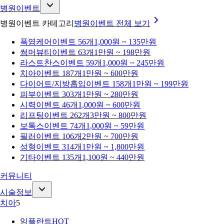
병원이벤트
병원이벤트 카테고리
병원이벤트
전체 보기
폭염케어
이벤트 56개
1,000원 ~ 135만원
썸머뷰티
이벤트 63개
1만원 ~ 198만원
라스트찬스
이벤트 59개
1,000원 ~ 245만원
치아
이벤트 187개
1만원 ~ 600만원
다이어트/지방흡입
이벤트 158개
1만원 ~ 199만원
피부
이벤트 303개
1만원 ~ 280만원
시력
이벤트 46개
1,000원 ~ 600만원
리프팅
이벤트 262개
3만원 ~ 800만원
보톡스
이벤트 74개
1,000원 ~ 59만원
필러
이벤트 106개
2만원 ~ 700만원
성형
이벤트 314개
1만원 ~ 1,800만원
기타
이벤트 135개
1,100원 ~ 440만원
커뮤니티
시술정보
치아
5
임플란트
HOT