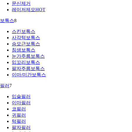
문신제거
레이저제모
HOT
보톡스
8
스킨보톡스
사각턱보톡스
승모근보톡스
침샘보톡스
눈가주름보톡스
입꼬리보톡스
팔자주름보톡스
이마/미간보톡스
필러
7
입술필러
이마필러
코필러
귀필러
턱필러
팔자필러