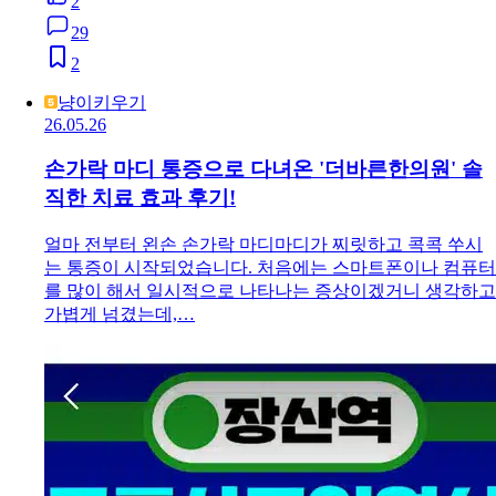
2
29
2
냥이키우기
26.05.26
손가락 마디 통증으로 다녀온 '더바른한의원' 솔
직한 치료 효과 후기!
얼마 전부터 왼손 손가락 마디마디가 찌릿하고 콕콕 쑤시
는 통증이 시작되었습니다. 처음에는 스마트폰이나 컴퓨터
를 많이 해서 일시적으로 나타나는 증상이겠거니 생각하고
가볍게 넘겼는데,…