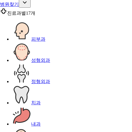
병원찾기
진료과별
17개
피부과
성형외과
정형외과
치과
내과