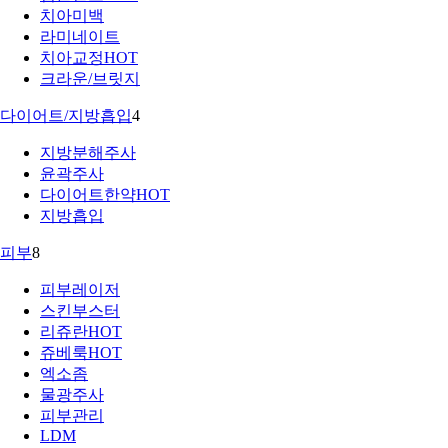
치아미백
라미네이트
치아교정
HOT
크라운/브릿지
다이어트/지방흡입
4
지방분해주사
윤곽주사
다이어트한약
HOT
지방흡입
피부
8
피부레이저
스킨부스터
리쥬란
HOT
쥬베룩
HOT
엑소좀
물광주사
피부관리
LDM