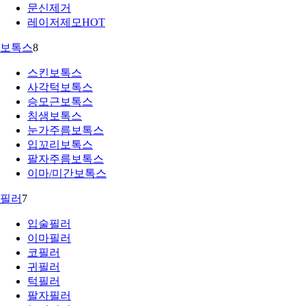
문신제거
레이저제모
HOT
보톡스
8
스킨보톡스
사각턱보톡스
승모근보톡스
침샘보톡스
눈가주름보톡스
입꼬리보톡스
팔자주름보톡스
이마/미간보톡스
필러
7
입술필러
이마필러
코필러
귀필러
턱필러
팔자필러