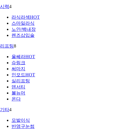
시력
4
라식라섹
HOT
스마일라식
노안/백내장
렌즈삽입술
리프팅
8
울쎄라
HOT
슈링크
써마지
인모드
HOT
실리프팅
덴서티
볼뉴머
온다
기타
4
모발이식
반영구눈썹