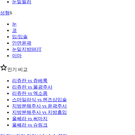
눈밑필러
성형
6
눈
코
입/입술
안면윤곽
눈밑지방
HOT
이마
인기 비교
리쥬란 vs 쥬베룩
리쥬란 vs 물광주사
리쥬란 vs 엑소좀
스마일라식 vs 렌즈삽입술
지방분해주사 vs 윤곽주사
지방분해주사 vs 지방흡입
울쎄라 vs 써마지
울쎄라 vs 슈링크