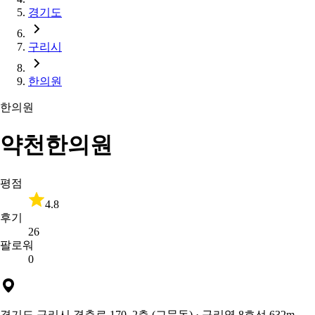
경기도
구리시
한의원
한의원
약천한의원
평점
4.8
후기
26
팔로워
0
경기도 구리시 경춘로 170, 2층 (교문동)
· 구리역 8호선 632m