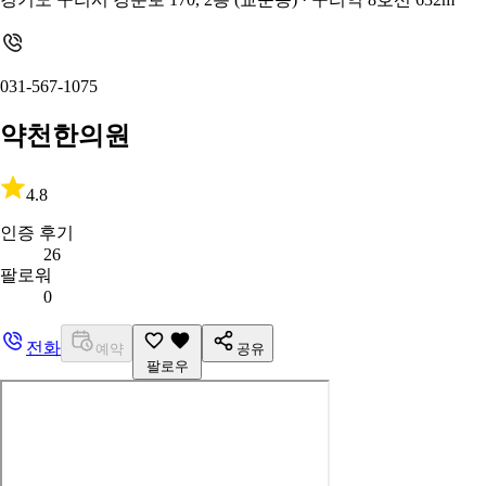
031-567-1075
약천한의원
4.8
인증 후기
26
팔로워
0
전화
예약
공유
팔로우