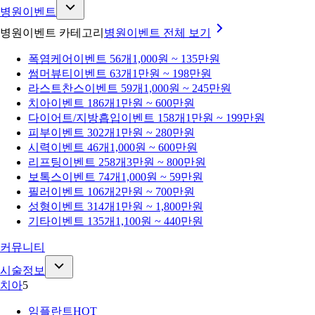
병원이벤트
병원이벤트 카테고리
병원이벤트
전체 보기
폭염케어
이벤트 56개
1,000원 ~ 135만원
썸머뷰티
이벤트 63개
1만원 ~ 198만원
라스트찬스
이벤트 59개
1,000원 ~ 245만원
치아
이벤트 186개
1만원 ~ 600만원
다이어트/지방흡입
이벤트 158개
1만원 ~ 199만원
피부
이벤트 302개
1만원 ~ 280만원
시력
이벤트 46개
1,000원 ~ 600만원
리프팅
이벤트 258개
3만원 ~ 800만원
보톡스
이벤트 74개
1,000원 ~ 59만원
필러
이벤트 106개
2만원 ~ 700만원
성형
이벤트 314개
1만원 ~ 1,800만원
기타
이벤트 135개
1,100원 ~ 440만원
커뮤니티
시술정보
치아
5
임플란트
HOT