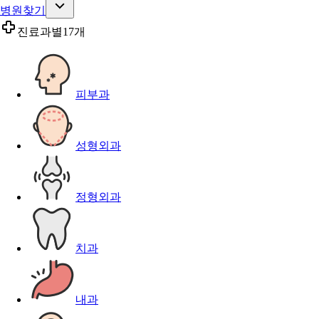
병원찾기
진료과별
17개
피부과
성형외과
정형외과
치과
내과