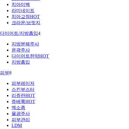
치아미백
라미네이트
치아교정
HOT
크라운/브릿지
다이어트/지방흡입
4
지방분해주사
윤곽주사
다이어트한약
HOT
지방흡입
피부
8
피부레이저
스킨부스터
리쥬란
HOT
쥬베룩
HOT
엑소좀
물광주사
피부관리
LDM