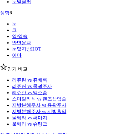
눈밑필러
성형
6
눈
코
입/입술
안면윤곽
눈밑지방
HOT
이마
인기 비교
리쥬란 vs 쥬베룩
리쥬란 vs 물광주사
리쥬란 vs 엑소좀
스마일라식 vs 렌즈삽입술
지방분해주사 vs 윤곽주사
지방분해주사 vs 지방흡입
울쎄라 vs 써마지
울쎄라 vs 슈링크