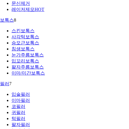
문신제거
레이저제모
HOT
보톡스
8
스킨보톡스
사각턱보톡스
승모근보톡스
침샘보톡스
눈가주름보톡스
입꼬리보톡스
팔자주름보톡스
이마/미간보톡스
필러
7
입술필러
이마필러
코필러
귀필러
턱필러
팔자필러