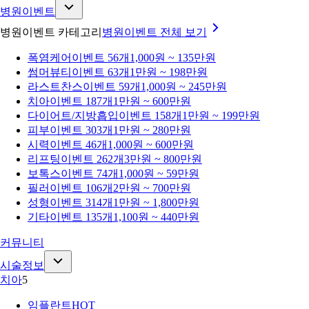
병원이벤트
병원이벤트 카테고리
병원이벤트
전체 보기
폭염케어
이벤트 56개
1,000원 ~ 135만원
썸머뷰티
이벤트 63개
1만원 ~ 198만원
라스트찬스
이벤트 59개
1,000원 ~ 245만원
치아
이벤트 187개
1만원 ~ 600만원
다이어트/지방흡입
이벤트 158개
1만원 ~ 199만원
피부
이벤트 303개
1만원 ~ 280만원
시력
이벤트 46개
1,000원 ~ 600만원
리프팅
이벤트 262개
3만원 ~ 800만원
보톡스
이벤트 74개
1,000원 ~ 59만원
필러
이벤트 106개
2만원 ~ 700만원
성형
이벤트 314개
1만원 ~ 1,800만원
기타
이벤트 135개
1,100원 ~ 440만원
커뮤니티
시술정보
치아
5
임플란트
HOT