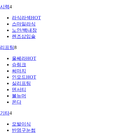
시력
4
라식라섹
HOT
스마일라식
노안/백내장
렌즈삽입술
리프팅
8
울쎄라
HOT
슈링크
써마지
인모드
HOT
실리프팅
덴서티
볼뉴머
온다
기타
4
모발이식
반영구눈썹