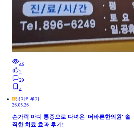
2k
2
29
2
냥이키우기
26.05.26
손가락 마디 통증으로 다녀온 '더바른한의원' 솔
직한 치료 효과 후기!