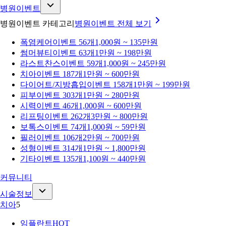
병원이벤트
병원이벤트 카테고리
병원이벤트
전체 보기
폭염케어
이벤트 56개
1,000원 ~ 135만원
썸머뷰티
이벤트 63개
1만원 ~ 198만원
라스트찬스
이벤트 59개
1,000원 ~ 245만원
치아
이벤트 187개
1만원 ~ 600만원
다이어트/지방흡입
이벤트 158개
1만원 ~ 199만원
피부
이벤트 303개
1만원 ~ 280만원
시력
이벤트 46개
1,000원 ~ 600만원
리프팅
이벤트 262개
3만원 ~ 800만원
보톡스
이벤트 74개
1,000원 ~ 59만원
필러
이벤트 106개
2만원 ~ 700만원
성형
이벤트 314개
1만원 ~ 1,800만원
기타
이벤트 135개
1,100원 ~ 440만원
커뮤니티
시술정보
치아
5
임플란트
HOT