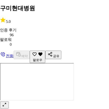
구미현대병원
5.0
인증 후기
96
팔로워
0
전화
예약
공유
팔로우