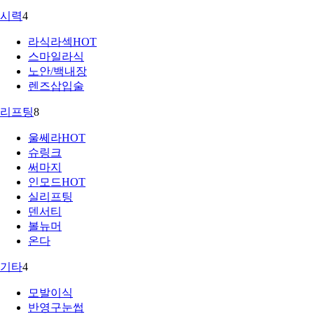
시력
4
라식라섹
HOT
스마일라식
노안/백내장
렌즈삽입술
리프팅
8
울쎄라
HOT
슈링크
써마지
인모드
HOT
실리프팅
덴서티
볼뉴머
온다
기타
4
모발이식
반영구눈썹