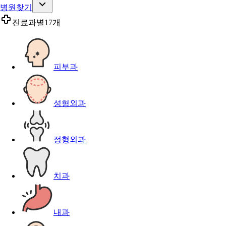
병원찾기
진료과별
17개
피부과
성형외과
정형외과
치과
내과