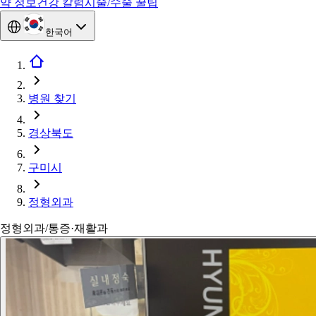
약 정보
건강 칼럼
시술/수술 꿀팁
한국어
병원 찾기
경상북도
구미시
정형외과
정형외과/통증·재활과