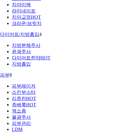
치아미백
라미네이트
치아교정
HOT
크라운/브릿지
다이어트/지방흡입
4
지방분해주사
윤곽주사
다이어트한약
HOT
지방흡입
피부
8
피부레이저
스킨부스터
리쥬란
HOT
쥬베룩
HOT
엑소좀
물광주사
피부관리
LDM