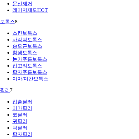
문신제거
레이저제모
HOT
보톡스
8
스킨보톡스
사각턱보톡스
승모근보톡스
침샘보톡스
눈가주름보톡스
입꼬리보톡스
팔자주름보톡스
이마/미간보톡스
필러
7
입술필러
이마필러
코필러
귀필러
턱필러
팔자필러