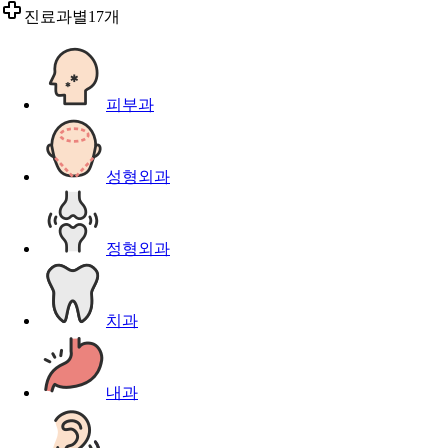
진료과별
17개
피부과
성형외과
정형외과
치과
내과