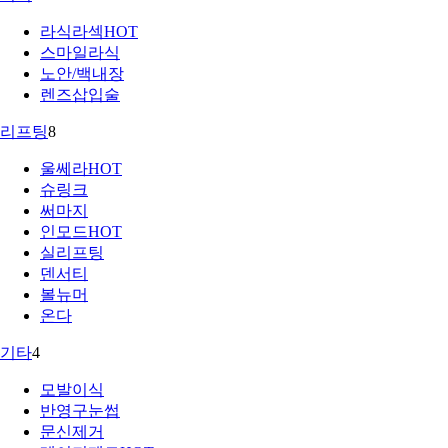
라식라섹
HOT
스마일라식
노안/백내장
렌즈삽입술
리프팅
8
울쎄라
HOT
슈링크
써마지
인모드
HOT
실리프팅
덴서티
볼뉴머
온다
기타
4
모발이식
반영구눈썹
문신제거