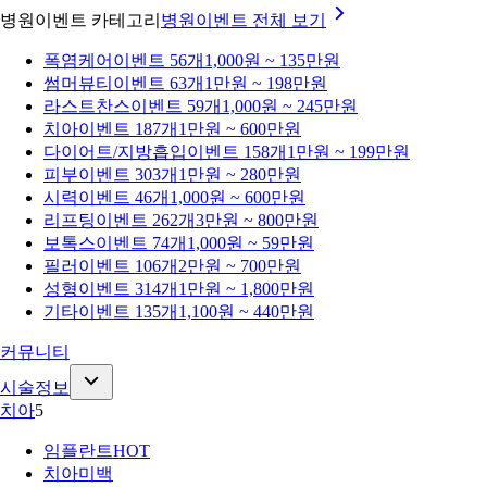
병원이벤트 카테고리
병원이벤트
전체 보기
폭염케어
이벤트 56개
1,000원 ~ 135만원
썸머뷰티
이벤트 63개
1만원 ~ 198만원
라스트찬스
이벤트 59개
1,000원 ~ 245만원
치아
이벤트 187개
1만원 ~ 600만원
다이어트/지방흡입
이벤트 158개
1만원 ~ 199만원
피부
이벤트 303개
1만원 ~ 280만원
시력
이벤트 46개
1,000원 ~ 600만원
리프팅
이벤트 262개
3만원 ~ 800만원
보톡스
이벤트 74개
1,000원 ~ 59만원
필러
이벤트 106개
2만원 ~ 700만원
성형
이벤트 314개
1만원 ~ 1,800만원
기타
이벤트 135개
1,100원 ~ 440만원
커뮤니티
시술정보
치아
5
임플란트
HOT
치아미백