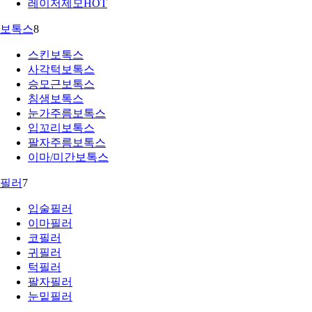
레이저제모
HOT
보톡스
8
스킨보톡스
사각턱보톡스
승모근보톡스
침샘보톡스
눈가주름보톡스
입꼬리보톡스
팔자주름보톡스
이마/미간보톡스
필러
7
입술필러
이마필러
코필러
귀필러
턱필러
팔자필러
눈밑필러