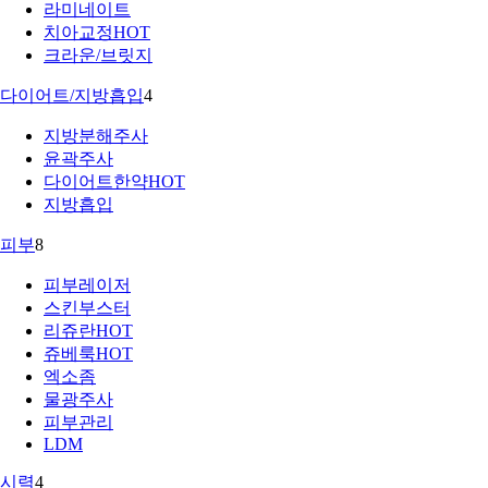
라미네이트
치아교정
HOT
크라운/브릿지
다이어트/지방흡입
4
지방분해주사
윤곽주사
다이어트한약
HOT
지방흡입
피부
8
피부레이저
스킨부스터
리쥬란
HOT
쥬베룩
HOT
엑소좀
물광주사
피부관리
LDM
시력
4