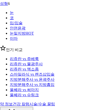
성형
6
눈
코
입/입술
안면윤곽
눈밑지방
HOT
이마
인기 비교
리쥬란 vs 쥬베룩
리쥬란 vs 물광주사
리쥬란 vs 엑소좀
스마일라식 vs 렌즈삽입술
지방분해주사 vs 윤곽주사
지방분해주사 vs 지방흡입
울쎄라 vs 써마지
울쎄라 vs 슈링크
약 정보
건강 칼럼
시술/수술 꿀팁