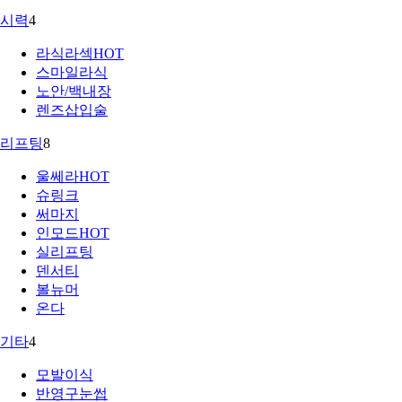
시력
4
라식라섹
HOT
스마일라식
노안/백내장
렌즈삽입술
리프팅
8
울쎄라
HOT
슈링크
써마지
인모드
HOT
실리프팅
덴서티
볼뉴머
온다
기타
4
모발이식
반영구눈썹