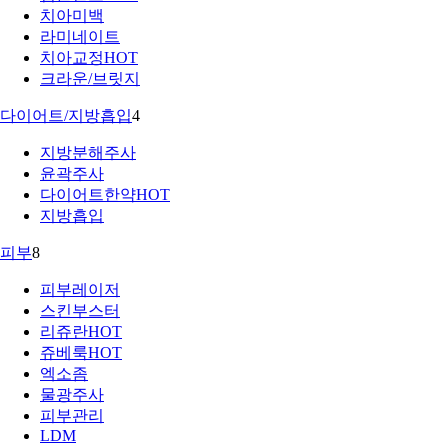
치아미백
라미네이트
치아교정
HOT
크라운/브릿지
다이어트/지방흡입
4
지방분해주사
윤곽주사
다이어트한약
HOT
지방흡입
피부
8
피부레이저
스킨부스터
리쥬란
HOT
쥬베룩
HOT
엑소좀
물광주사
피부관리
LDM