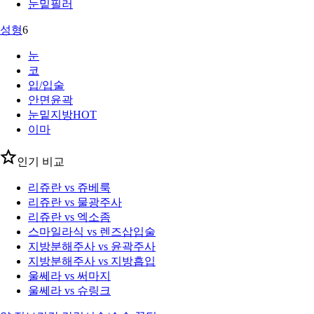
눈밑필러
성형
6
눈
코
입/입술
안면윤곽
눈밑지방
HOT
이마
인기 비교
리쥬란 vs 쥬베룩
리쥬란 vs 물광주사
리쥬란 vs 엑소좀
스마일라식 vs 렌즈삽입술
지방분해주사 vs 윤곽주사
지방분해주사 vs 지방흡입
울쎄라 vs 써마지
울쎄라 vs 슈링크