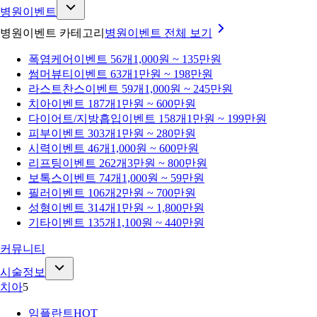
병원이벤트
병원이벤트 카테고리
병원이벤트
전체 보기
폭염케어
이벤트 56개
1,000원 ~ 135만원
썸머뷰티
이벤트 63개
1만원 ~ 198만원
라스트찬스
이벤트 59개
1,000원 ~ 245만원
치아
이벤트 187개
1만원 ~ 600만원
다이어트/지방흡입
이벤트 158개
1만원 ~ 199만원
피부
이벤트 303개
1만원 ~ 280만원
시력
이벤트 46개
1,000원 ~ 600만원
리프팅
이벤트 262개
3만원 ~ 800만원
보톡스
이벤트 74개
1,000원 ~ 59만원
필러
이벤트 106개
2만원 ~ 700만원
성형
이벤트 314개
1만원 ~ 1,800만원
기타
이벤트 135개
1,100원 ~ 440만원
커뮤니티
시술정보
치아
5
임플란트
HOT