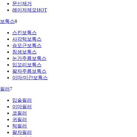
문신제거
레이저제모
HOT
보톡스
8
스킨보톡스
사각턱보톡스
승모근보톡스
침샘보톡스
눈가주름보톡스
입꼬리보톡스
팔자주름보톡스
이마/미간보톡스
필러
7
입술필러
이마필러
코필러
귀필러
턱필러
팔자필러