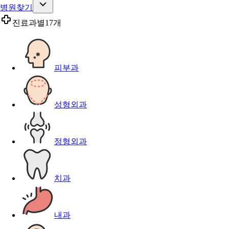
병원찾기
진료과별
17개
피부과
성형외과
정형외과
치과
내과