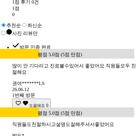
1점 후기 0건
1점
0
추천순
최신순
사진 리뷰만
방문 인증 완료
평점 5.0점 (5점 만점)
많이 안 기다리고 진료볼수있어서 좋았어요 직원들모두 친
절해요
권여*******LS
26.06.12
1번째 방문
도움돼요
0
평점 5.0점 (5점 만점)
직원들도친절하시고설명도잘해주셔서좋았어요
박도*