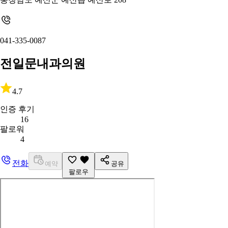
041-335-0087
전일문내과의원
4.7
인증 후기
16
팔로워
4
전화
예약
공유
팔로우