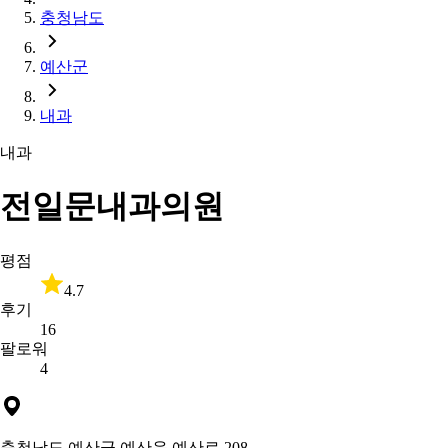
충청남도
예산군
내과
내과
전일문내과의원
평점
4.7
후기
16
팔로워
4
충청남도 예산군 예산읍 예산로 208