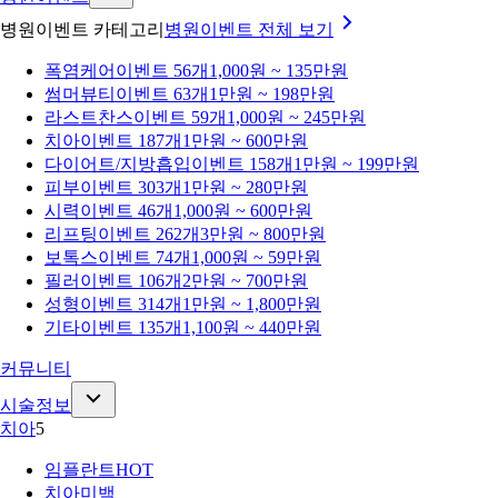
병원이벤트 카테고리
병원이벤트
전체 보기
폭염케어
이벤트 56개
1,000원 ~ 135만원
썸머뷰티
이벤트 63개
1만원 ~ 198만원
라스트찬스
이벤트 59개
1,000원 ~ 245만원
치아
이벤트 187개
1만원 ~ 600만원
다이어트/지방흡입
이벤트 158개
1만원 ~ 199만원
피부
이벤트 303개
1만원 ~ 280만원
시력
이벤트 46개
1,000원 ~ 600만원
리프팅
이벤트 262개
3만원 ~ 800만원
보톡스
이벤트 74개
1,000원 ~ 59만원
필러
이벤트 106개
2만원 ~ 700만원
성형
이벤트 314개
1만원 ~ 1,800만원
기타
이벤트 135개
1,100원 ~ 440만원
커뮤니티
시술정보
치아
5
임플란트
HOT
치아미백