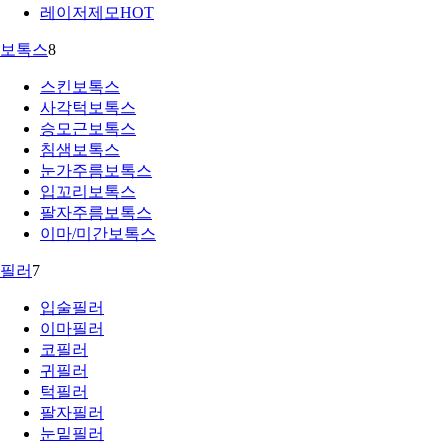
레이저제모
HOT
보톡스
8
스킨보톡스
사각턱보톡스
승모근보톡스
침샘보톡스
눈가주름보톡스
입꼬리보톡스
팔자주름보톡스
이마/미간보톡스
필러
7
입술필러
이마필러
코필러
귀필러
턱필러
팔자필러
눈밑필러