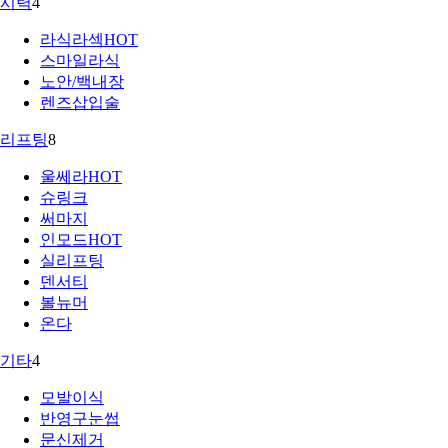
시력
4
라식라섹
HOT
스마일라식
노안/백내장
렌즈삽입술
리프팅
8
울쎄라
HOT
슈링크
써마지
인모드
HOT
실리프팅
덴서티
볼뉴머
온다
기타
4
모발이식
반영구눈썹
문신제거