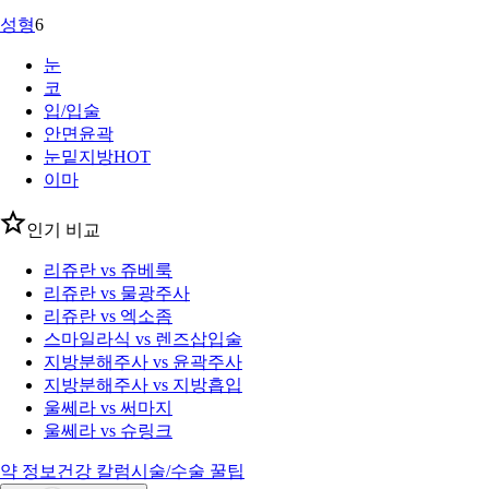
성형
6
눈
코
입/입술
안면윤곽
눈밑지방
HOT
이마
인기 비교
리쥬란 vs 쥬베룩
리쥬란 vs 물광주사
리쥬란 vs 엑소좀
스마일라식 vs 렌즈삽입술
지방분해주사 vs 윤곽주사
지방분해주사 vs 지방흡입
울쎄라 vs 써마지
울쎄라 vs 슈링크
약 정보
건강 칼럼
시술/수술 꿀팁