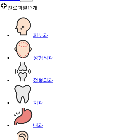
진료과별
17개
피부과
성형외과
정형외과
치과
내과