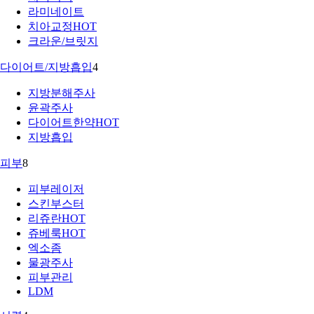
라미네이트
치아교정
HOT
크라운/브릿지
다이어트/지방흡입
4
지방분해주사
윤곽주사
다이어트한약
HOT
지방흡입
피부
8
피부레이저
스킨부스터
리쥬란
HOT
쥬베룩
HOT
엑소좀
물광주사
피부관리
LDM