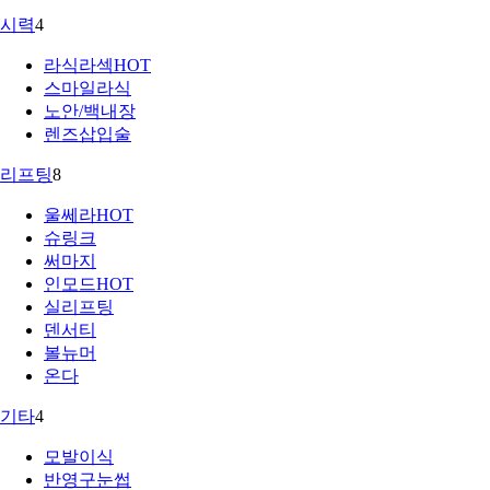
시력
4
라식라섹
HOT
스마일라식
노안/백내장
렌즈삽입술
리프팅
8
울쎄라
HOT
슈링크
써마지
인모드
HOT
실리프팅
덴서티
볼뉴머
온다
기타
4
모발이식
반영구눈썹