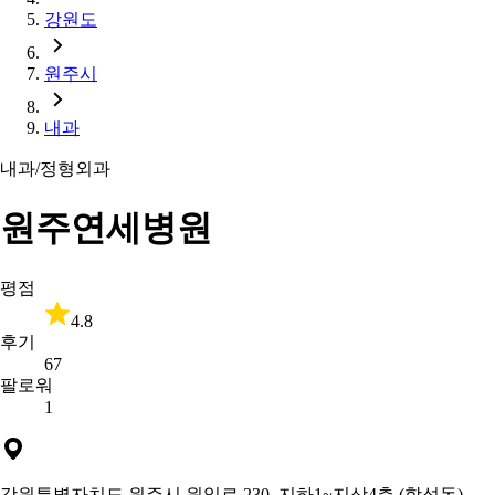
강원도
원주시
내과
내과/정형외과
원주연세병원
평점
4.8
후기
67
팔로워
1
강원특별자치도 원주시 원일로 230, 지하1~지상4층 (학성동)