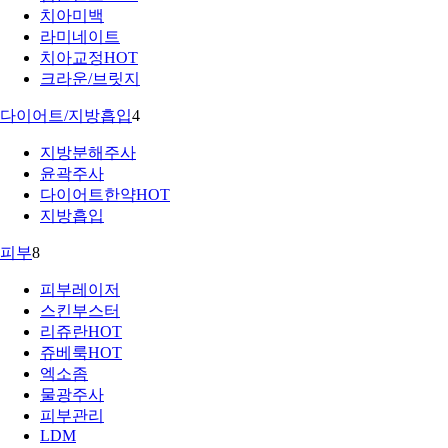
치아미백
라미네이트
치아교정
HOT
크라운/브릿지
다이어트/지방흡입
4
지방분해주사
윤곽주사
다이어트한약
HOT
지방흡입
피부
8
피부레이저
스킨부스터
리쥬란
HOT
쥬베룩
HOT
엑소좀
물광주사
피부관리
LDM