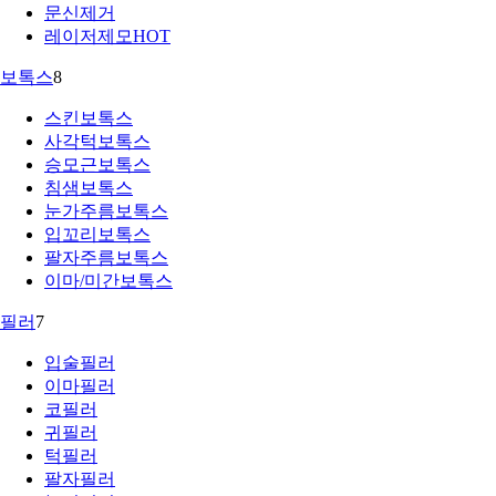
문신제거
레이저제모
HOT
보톡스
8
스킨보톡스
사각턱보톡스
승모근보톡스
침샘보톡스
눈가주름보톡스
입꼬리보톡스
팔자주름보톡스
이마/미간보톡스
필러
7
입술필러
이마필러
코필러
귀필러
턱필러
팔자필러