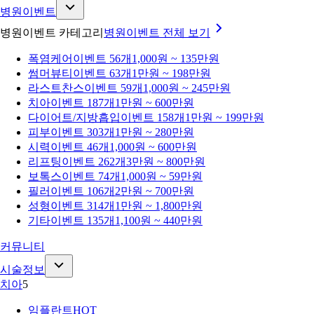
병원이벤트
병원이벤트 카테고리
병원이벤트
전체 보기
폭염케어
이벤트 56개
1,000원 ~ 135만원
썸머뷰티
이벤트 63개
1만원 ~ 198만원
라스트찬스
이벤트 59개
1,000원 ~ 245만원
치아
이벤트 187개
1만원 ~ 600만원
다이어트/지방흡입
이벤트 158개
1만원 ~ 199만원
피부
이벤트 303개
1만원 ~ 280만원
시력
이벤트 46개
1,000원 ~ 600만원
리프팅
이벤트 262개
3만원 ~ 800만원
보톡스
이벤트 74개
1,000원 ~ 59만원
필러
이벤트 106개
2만원 ~ 700만원
성형
이벤트 314개
1만원 ~ 1,800만원
기타
이벤트 135개
1,100원 ~ 440만원
커뮤니티
시술정보
치아
5
임플란트
HOT