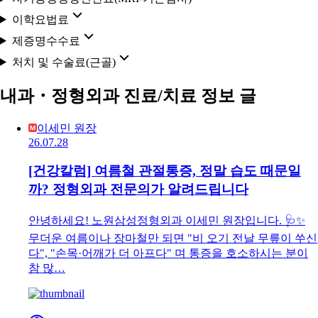
이학요법료
제증명수수료
처치 및 수술료(근골)
내과・정형외과 진료/치료 정보 글
이세민 원장
26.07.28
[건강칼럼] 여름철 관절통증, 정말 습도 때문일
까? 정형외과 전문의가 알려드립니다
안녕하세요! 노원삼성정형외과 이세민 원장입니다. 🩺✨
무더운 여름이나 장마철만 되면 "비 오기 전날 무릎이 쑤신
다", "손목·어깨가 더 아프다" 며 통증을 호소하시는 분이
참 많…