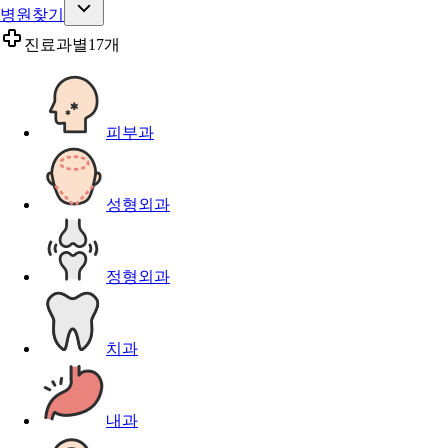
병원찾기
진료과별
17개
피부과
성형외과
정형외과
치과
내과