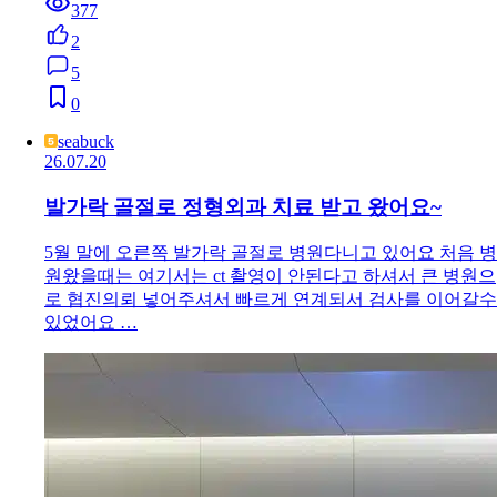
377
2
5
0
seabuck
26.07.20
발가락 골절로 정형외과 치료 받고 왔어요~
5월 말에 오른쪽 발가락 골절로 병원다니고 있어요 처음 병
원왔을때는 여기서는 ct 촬영이 안된다고 하셔서 큰 병원으
로 협진의뢰 넣어주셔서 빠르게 연계되서 검사를 이어갈수
있었어요 …