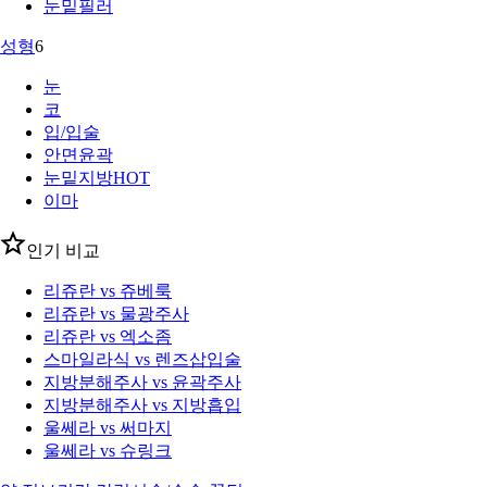
눈밑필러
성형
6
눈
코
입/입술
안면윤곽
눈밑지방
HOT
이마
인기 비교
리쥬란 vs 쥬베룩
리쥬란 vs 물광주사
리쥬란 vs 엑소좀
스마일라식 vs 렌즈삽입술
지방분해주사 vs 윤곽주사
지방분해주사 vs 지방흡입
울쎄라 vs 써마지
울쎄라 vs 슈링크