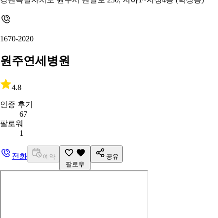
1670-2020
원주연세병원
4.8
인증 후기
67
팔로워
1
전화
예약
공유
팔로우