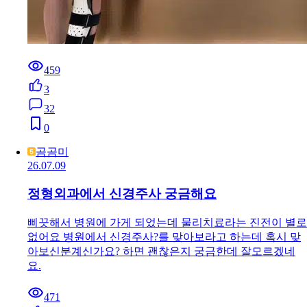
459
3
32
0
곰곰미
26.07.09
정형외과에서 신경주사 궁금해요
삐끗해서 병원에 가게 되었는데 물리치료라는 진전이 별로
없어요 병원에서 신경주사?를 맞아보라고 하는데 혹시 맞
아보신분계신가요? 하면 괜찮은지 궁금한데 잘모르겠네
요.
471