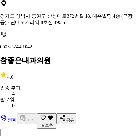
경기도 성남시 중원구 산성대로372번길 18, 대촌빌딩 4층 (금광
동)
· 단대오거리역 8호선 196m
0503-5244-1042
참좋은내과의원
4.6
인증 후기
4
팔로워
0
전화
예약
공유
팔로우