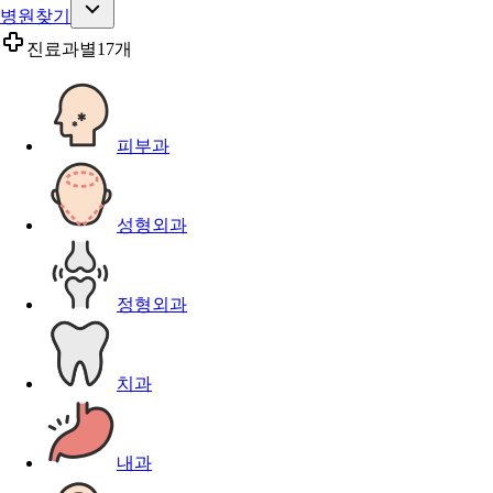
병원찾기
진료과별
17개
피부과
성형외과
정형외과
치과
내과