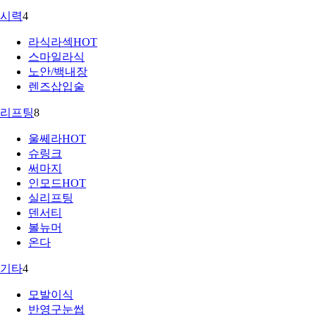
시력
4
라식라섹
HOT
스마일라식
노안/백내장
렌즈삽입술
리프팅
8
울쎄라
HOT
슈링크
써마지
인모드
HOT
실리프팅
덴서티
볼뉴머
온다
기타
4
모발이식
반영구눈썹