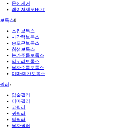
문신제거
레이저제모
HOT
보톡스
8
스킨보톡스
사각턱보톡스
승모근보톡스
침샘보톡스
눈가주름보톡스
입꼬리보톡스
팔자주름보톡스
이마/미간보톡스
필러
7
입술필러
이마필러
코필러
귀필러
턱필러
팔자필러