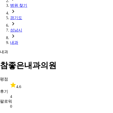
병원 찾기
경기도
성남시
내과
내과
참좋은내과의원
평점
4.6
후기
4
팔로워
0