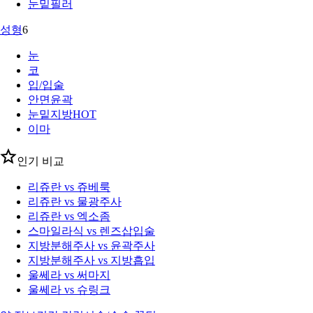
눈밑필러
성형
6
눈
코
입/입술
안면윤곽
눈밑지방
HOT
이마
인기 비교
리쥬란 vs 쥬베룩
리쥬란 vs 물광주사
리쥬란 vs 엑소좀
스마일라식 vs 렌즈삽입술
지방분해주사 vs 윤곽주사
지방분해주사 vs 지방흡입
울쎄라 vs 써마지
울쎄라 vs 슈링크