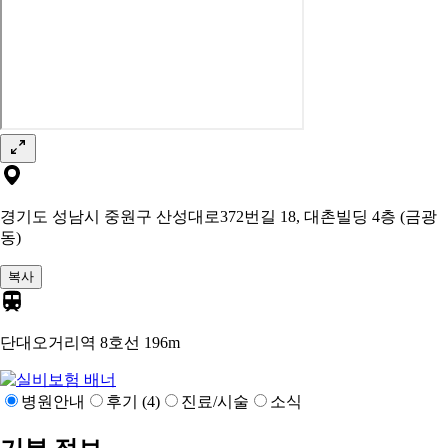
경기도 성남시 중원구 산성대로372번길 18, 대촌빌딩 4층 (금광
동)
복사
단대오거리역 8호선
196m
병원안내
후기 (4)
진료/시술
소식