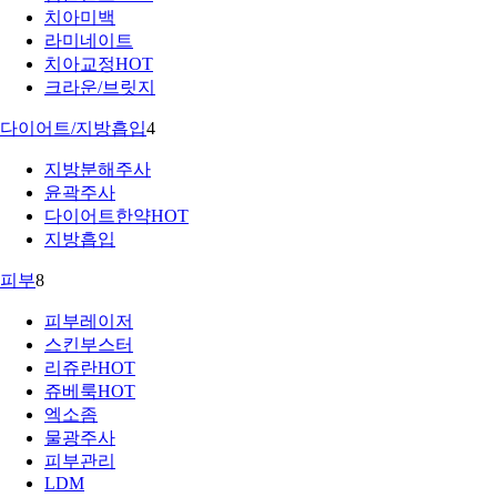
치아미백
라미네이트
치아교정
HOT
크라운/브릿지
다이어트/지방흡입
4
지방분해주사
윤곽주사
다이어트한약
HOT
지방흡입
피부
8
피부레이저
스킨부스터
리쥬란
HOT
쥬베룩
HOT
엑소좀
물광주사
피부관리
LDM