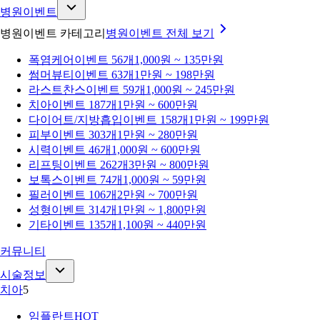
병원이벤트
병원이벤트 카테고리
병원이벤트
전체 보기
폭염케어
이벤트 56개
1,000원 ~ 135만원
썸머뷰티
이벤트 63개
1만원 ~ 198만원
라스트찬스
이벤트 59개
1,000원 ~ 245만원
치아
이벤트 187개
1만원 ~ 600만원
다이어트/지방흡입
이벤트 158개
1만원 ~ 199만원
피부
이벤트 303개
1만원 ~ 280만원
시력
이벤트 46개
1,000원 ~ 600만원
리프팅
이벤트 262개
3만원 ~ 800만원
보톡스
이벤트 74개
1,000원 ~ 59만원
필러
이벤트 106개
2만원 ~ 700만원
성형
이벤트 314개
1만원 ~ 1,800만원
기타
이벤트 135개
1,100원 ~ 440만원
커뮤니티
시술정보
치아
5
임플란트
HOT