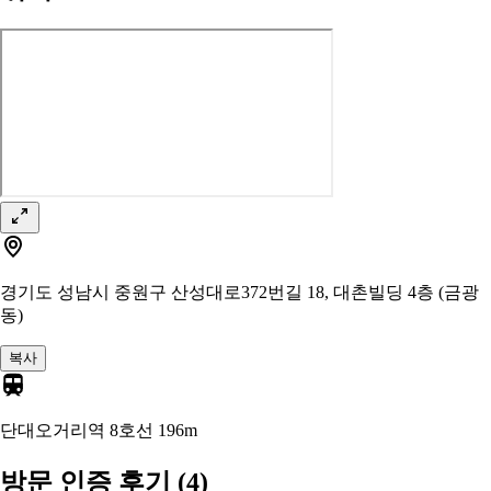
경기도 성남시 중원구 산성대로372번길 18, 대촌빌딩 4층 (금광
동)
복사
단대오거리역 8호선
196m
방문 인증 후기
(4)