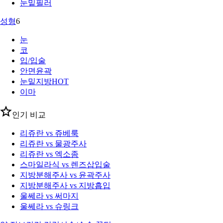
눈밑필러
성형
6
눈
코
입/입술
안면윤곽
눈밑지방
HOT
이마
인기 비교
리쥬란 vs 쥬베룩
리쥬란 vs 물광주사
리쥬란 vs 엑소좀
스마일라식 vs 렌즈삽입술
지방분해주사 vs 윤곽주사
지방분해주사 vs 지방흡입
울쎄라 vs 써마지
울쎄라 vs 슈링크