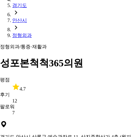
경기도
안산시
정형외과
정형외과/통증·재활과
성포본척척365의원
평점
4.7
후기
12
팔로워
7
경기도 안산시 상록구 예술광장로 11, 삼진종합상가 4층 (월피