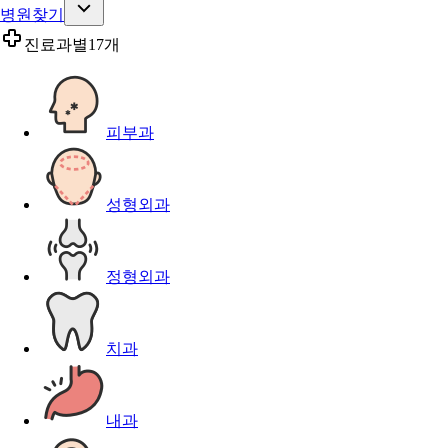
병원찾기
진료과별
17개
피부과
성형외과
정형외과
치과
내과