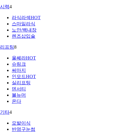
시력
4
라식라섹
HOT
스마일라식
노안/백내장
렌즈삽입술
리프팅
8
울쎄라
HOT
슈링크
써마지
인모드
HOT
실리프팅
덴서티
볼뉴머
온다
기타
4
모발이식
반영구눈썹