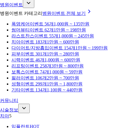
병원이벤트
병원이벤트 카테고리
병원이벤트
전체 보기
폭염케어
이벤트 56개
1,000원 ~ 135만원
썸머뷰티
이벤트 62개
1만원 ~ 198만원
라스트찬스
이벤트 55개
1,000원 ~ 245만원
치아
이벤트 183개
1만원 ~ 600만원
다이어트/지방흡입
이벤트 154개
1만원 ~ 199만원
피부
이벤트 301개
1만원 ~ 280만원
시력
이벤트 46개
1,000원 ~ 600만원
리프팅
이벤트 258개
3만원 ~ 800만원
보톡스
이벤트 74개
1,000원 ~ 59만원
필러
이벤트 106개
2만원 ~ 700만원
성형
이벤트 299개
1만원 ~ 1,800만원
기타
이벤트 134개
1,100원 ~ 440만원
커뮤니티
시술정보
치아
5
임플란트
HOT