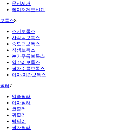
문신제거
레이저제모
HOT
보톡스
8
스킨보톡스
사각턱보톡스
승모근보톡스
침샘보톡스
눈가주름보톡스
입꼬리보톡스
팔자주름보톡스
이마/미간보톡스
필러
7
입술필러
이마필러
코필러
귀필러
턱필러
팔자필러