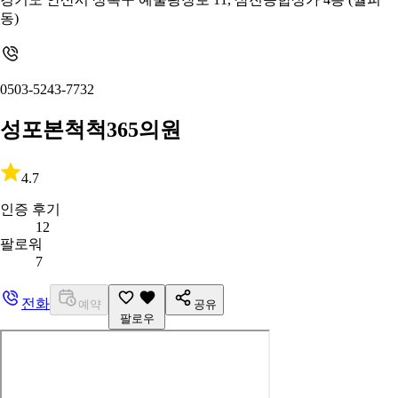
동)
0503-5243-7732
성포본척척365의원
4.7
인증 후기
12
팔로워
7
전화
예약
공유
팔로우