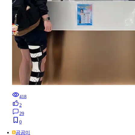
418
2
29
0
곰곰미