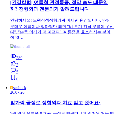
[건강칼럼] 여름철 관절통증, 정말 습도 때문일
까? 정형외과 전문의가 알려드립니다
안녕하세요! 노원삼성정형외과 이세민 원장입니다. 🩺✨
무더운 여름이나 장마철만 되면 "비 오기 전날 무릎이 쑤신
다", "손목·어깨가 더 아프다" 며 통증을 호소하시는 분이
참 많…
289
2
5
0
seabuck
26.07.20
발가락 골절로 정형외과 치료 받고 왔어요~
5월 말에 오른쪽 발가락 골절로 병원다니고 있어요 처음 병