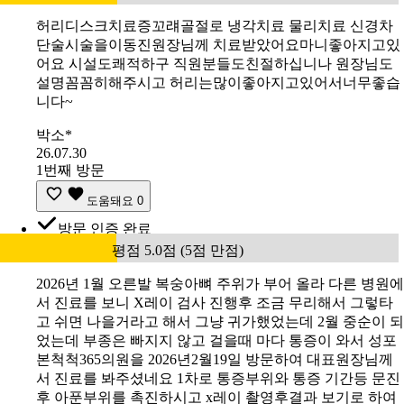
허리디스크치료증꼬럐골절로 냉각치료 물리치료 신경차
단술시술을이동진원장님께 치료받았어요마니좋아지고있
어요 시설도쾌적하구 직원분들도친절하십니나 원장님도
설명꼼꼼히해주시고 허리는많이좋아지고있어서너무좋습
니다~
박소*
26.07.30
1번째 방문
도움돼요
0
방문 인증 완료
평점 5.0점 (5점 만점)
2026년 1월 오른발 복숭아뼈 주위가 부어 올라 다른 병원에
서 진료를 보니 X레이 검사 진행후 조금 무리해서 그렇타
고 쉬면 나을거라고 해서 그냥 귀가했었는데 2월 중순이 되
었는데 부종은 빠지지 않고 걸을때 마다 통증이 와서 성포
본척척365의원을 2026년2월19일 방문하여 대표원장님께
서 진료를 봐주셨네요 1차로 통증부위와 통증 기간등 문진
후 아푼부위를 촉진하시고 x레이 촬영후결과 보기로 하여