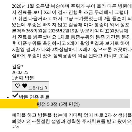
2026년 1월 오른발 복숭아뼈 주위가 부어 올라 다른 병원에
서 진료를 보니 X레이 검사 진행후 조금 무리해서 그렇타
고 쉬면 나을거라고 해서 그냥 귀가했었는데 2월 중순이 되
었는데 부종은 빠지지 않고 걸을때 마다 통증이 와서 성포
본척척365의원을 2026년2월19일 방문하여 대표원장님께
서 진료를 봐주셨네요 1차로 통증부위와 통증 기간등 문진
후 아푼부위를 촉진하시고 x레이 촬영후결과 보기로 하여
X촬영 결과가 나와 2차상담하니 X레이 상으로론 깨끗하나
심하게 부종이 있어 점액낭종이 의심 된다고 하시며 초음
김용*
26.02.25
1번째 방문
도움돼요
0
방문 인증 완료
평점 5.0점 (5점 만점)
예약을 하고 방문을 했는데 기다림 없이 바로 2과 선생님을
뵈었어요~~친절한 설명과 정확한 주사치료를 받고 왔어요
~^^