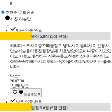
0
추천순
최신순
사진 리뷰만
방문 인증 완료
평점 5.0점 (5점 만점)
허리디스크치료증꼬럐골절로 냉각치료 물리치료 신경차
단술시술을이동진원장님께 치료받았어요마니좋아지고있
어요 시설도쾌적하구 직원분들도친절하십니나 원장님도
설명꼼꼼히해주시고 허리는많이좋아지고있어서너무좋습
니다~
박소*
26.07.30
1번째 방문
도움돼요
0
방문 인증 완료
평점 5.0점 (5점 만점)