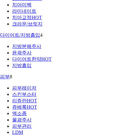
치아미백
라미네이트
치아교정
HOT
크라운/브릿지
다이어트/지방흡입
4
지방분해주사
윤곽주사
다이어트한약
HOT
지방흡입
피부
8
피부레이저
스킨부스터
리쥬란
HOT
쥬베룩
HOT
엑소좀
물광주사
피부관리
LDM