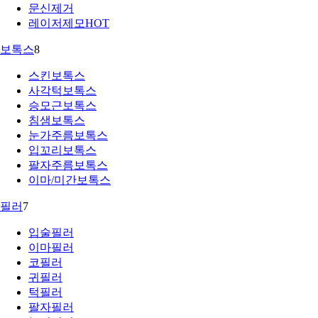
문신제거
레이저제모
HOT
보톡스
8
스킨보톡스
사각턱보톡스
승모근보톡스
침샘보톡스
눈가주름보톡스
입꼬리보톡스
팔자주름보톡스
이마/미간보톡스
필러
7
입술필러
이마필러
코필러
귀필러
턱필러
팔자필러