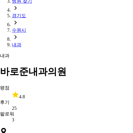
병원 찾기
경기도
수원시
내과
내과
바로준내과의원
평점
4.8
후기
25
팔로워
3