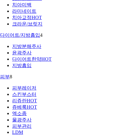
치아미백
라미네이트
치아교정
HOT
크라운/브릿지
다이어트/지방흡입
4
지방분해주사
윤곽주사
다이어트한약
HOT
지방흡입
피부
8
피부레이저
스킨부스터
리쥬란
HOT
쥬베룩
HOT
엑소좀
물광주사
피부관리
LDM