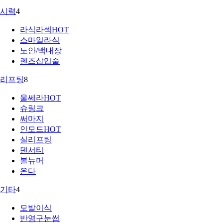
시력
4
라식라섹
HOT
스마일라식
노안/백내장
렌즈삽입술
리프팅
8
울쎄라
HOT
슈링크
써마지
인모드
HOT
실리프팅
덴서티
볼뉴머
온다
기타
4
모발이식
반영구눈썹