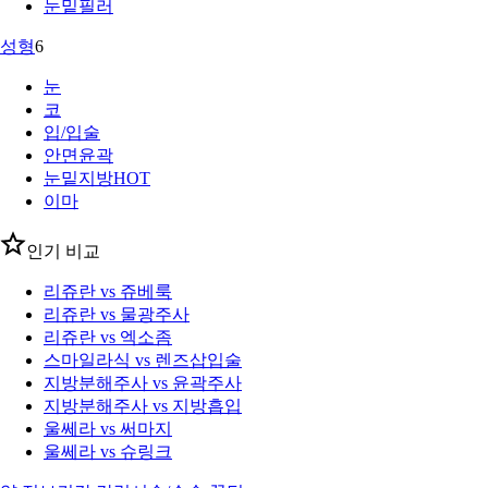
눈밑필러
성형
6
눈
코
입/입술
안면윤곽
눈밑지방
HOT
이마
인기 비교
리쥬란 vs 쥬베룩
리쥬란 vs 물광주사
리쥬란 vs 엑소좀
스마일라식 vs 렌즈삽입술
지방분해주사 vs 윤곽주사
지방분해주사 vs 지방흡입
울쎄라 vs 써마지
울쎄라 vs 슈링크