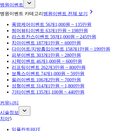
병원이벤트
병원이벤트 카테고리
병원이벤트
전체 보기
폭염케어
이벤트 56개
1,000원 ~ 135만원
썸머뷰티
이벤트 63개
1만원 ~ 198만원
라스트찬스
이벤트 59개
1,000원 ~ 245만원
치아
이벤트 187개
1만원 ~ 600만원
다이어트/지방흡입
이벤트 158개
1만원 ~ 199만원
피부
이벤트 303개
1만원 ~ 280만원
시력
이벤트 46개
1,000원 ~ 600만원
리프팅
이벤트 262개
3만원 ~ 800만원
보톡스
이벤트 74개
1,000원 ~ 59만원
필러
이벤트 106개
2만원 ~ 700만원
성형
이벤트 314개
1만원 ~ 1,800만원
기타
이벤트 135개
1,100원 ~ 440만원
커뮤니티
시술정보
치아
5
임플란트
HOT