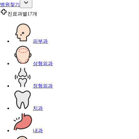
병원찾기
진료과별
17개
피부과
성형외과
정형외과
치과
내과