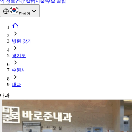
약 정보
건강 칼럼
시술/수술 꿀팁
한국어
병원 찾기
경기도
수원시
내과
내과