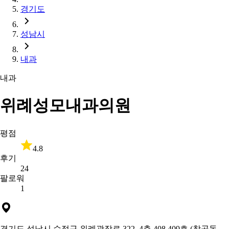
경기도
성남시
내과
내과
위례성모내과의원
평점
4.8
후기
24
팔로워
1
경기도 성남시 수정구 위례광장로 322, 4층 408,409호 (창곡동,