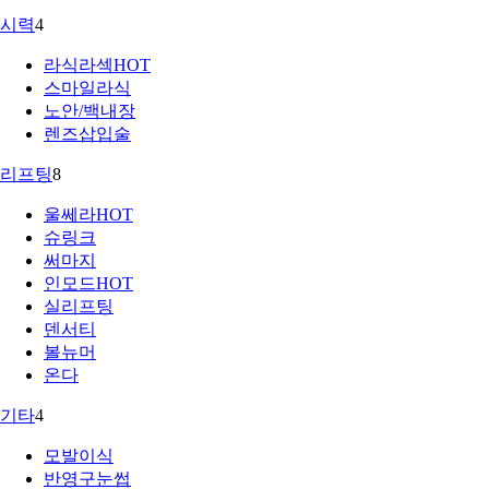
시력
4
라식라섹
HOT
스마일라식
노안/백내장
렌즈삽입술
리프팅
8
울쎄라
HOT
슈링크
써마지
인모드
HOT
실리프팅
덴서티
볼뉴머
온다
기타
4
모발이식
반영구눈썹