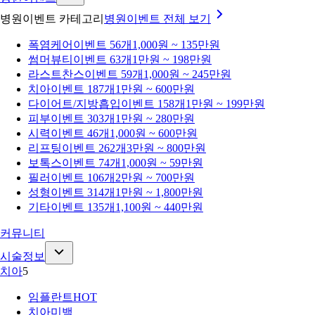
병원이벤트 카테고리
병원이벤트
전체 보기
폭염케어
이벤트 56개
1,000원 ~ 135만원
썸머뷰티
이벤트 63개
1만원 ~ 198만원
라스트찬스
이벤트 59개
1,000원 ~ 245만원
치아
이벤트 187개
1만원 ~ 600만원
다이어트/지방흡입
이벤트 158개
1만원 ~ 199만원
피부
이벤트 303개
1만원 ~ 280만원
시력
이벤트 46개
1,000원 ~ 600만원
리프팅
이벤트 262개
3만원 ~ 800만원
보톡스
이벤트 74개
1,000원 ~ 59만원
필러
이벤트 106개
2만원 ~ 700만원
성형
이벤트 314개
1만원 ~ 1,800만원
기타
이벤트 135개
1,100원 ~ 440만원
커뮤니티
시술정보
치아
5
임플란트
HOT
치아미백