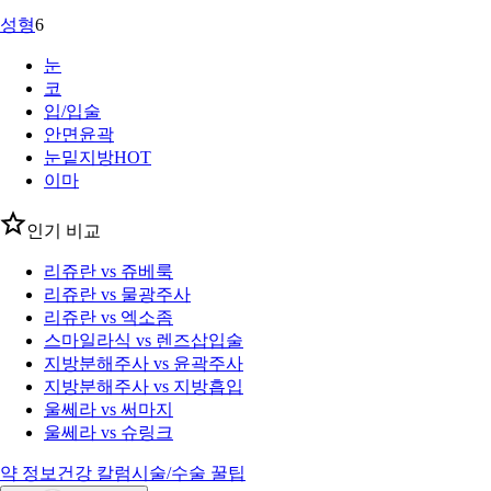
성형
6
눈
코
입/입술
안면윤곽
눈밑지방
HOT
이마
인기 비교
리쥬란 vs 쥬베룩
리쥬란 vs 물광주사
리쥬란 vs 엑소좀
스마일라식 vs 렌즈삽입술
지방분해주사 vs 윤곽주사
지방분해주사 vs 지방흡입
울쎄라 vs 써마지
울쎄라 vs 슈링크
약 정보
건강 칼럼
시술/수술 꿀팁