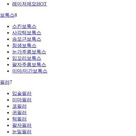
레이저제모
HOT
보톡스
8
스킨보톡스
사각턱보톡스
승모근보톡스
침샘보톡스
눈가주름보톡스
입꼬리보톡스
팔자주름보톡스
이마/미간보톡스
필러
7
입술필러
이마필러
코필러
귀필러
턱필러
팔자필러
눈밑필러