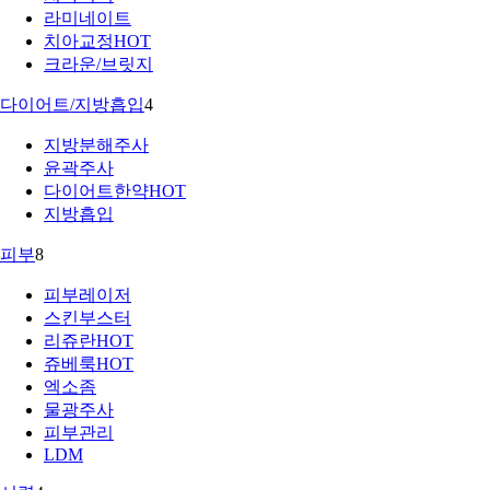
라미네이트
치아교정
HOT
크라운/브릿지
다이어트/지방흡입
4
지방분해주사
윤곽주사
다이어트한약
HOT
지방흡입
피부
8
피부레이저
스킨부스터
리쥬란
HOT
쥬베룩
HOT
엑소좀
물광주사
피부관리
LDM