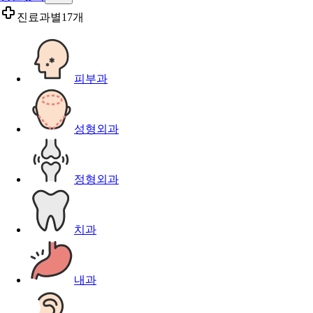
진료과별
17개
피부과
성형외과
정형외과
치과
내과