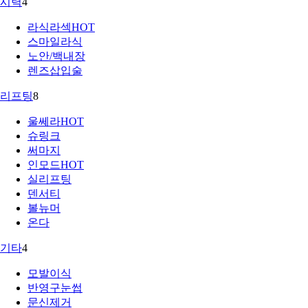
시력
4
라식라섹
HOT
스마일라식
노안/백내장
렌즈삽입술
리프팅
8
울쎄라
HOT
슈링크
써마지
인모드
HOT
실리프팅
덴서티
볼뉴머
온다
기타
4
모발이식
반영구눈썹
문신제거