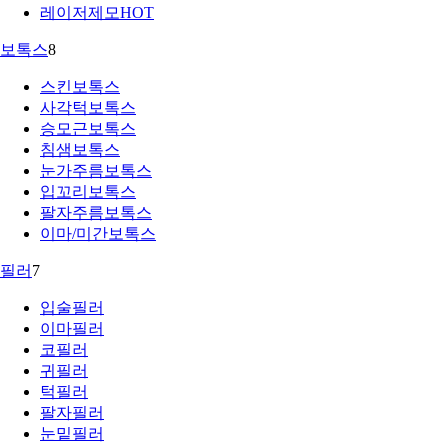
레이저제모
HOT
보톡스
8
스킨보톡스
사각턱보톡스
승모근보톡스
침샘보톡스
눈가주름보톡스
입꼬리보톡스
팔자주름보톡스
이마/미간보톡스
필러
7
입술필러
이마필러
코필러
귀필러
턱필러
팔자필러
눈밑필러