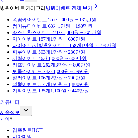
병원이벤트 카테고리
병원이벤트
전체 보기
폭염케어
이벤트 56개
1,000원 ~ 135만원
썸머뷰티
이벤트 63개
1만원 ~ 198만원
라스트찬스
이벤트 59개
1,000원 ~ 245만원
치아
이벤트 187개
1만원 ~ 600만원
다이어트/지방흡입
이벤트 158개
1만원 ~ 199만원
피부
이벤트 303개
1만원 ~ 280만원
시력
이벤트 46개
1,000원 ~ 600만원
리프팅
이벤트 262개
3만원 ~ 800만원
보톡스
이벤트 74개
1,000원 ~ 59만원
필러
이벤트 106개
2만원 ~ 700만원
성형
이벤트 314개
1만원 ~ 1,800만원
기타
이벤트 135개
1,100원 ~ 440만원
커뮤니티
시술정보
치아
5
임플란트
HOT
치아미백