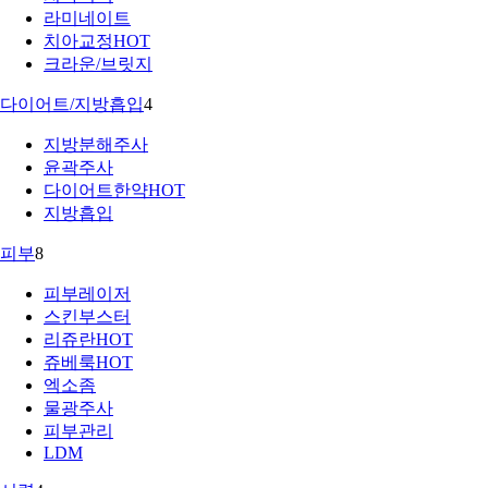
라미네이트
치아교정
HOT
크라운/브릿지
다이어트/지방흡입
4
지방분해주사
윤곽주사
다이어트한약
HOT
지방흡입
피부
8
피부레이저
스킨부스터
리쥬란
HOT
쥬베룩
HOT
엑소좀
물광주사
피부관리
LDM