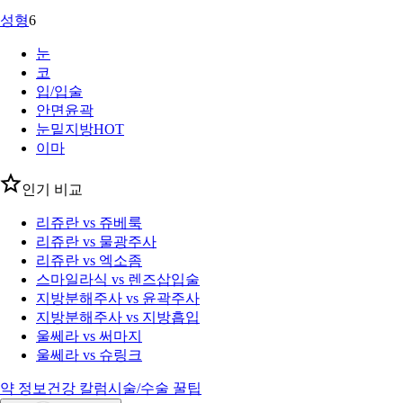
성형
6
눈
코
입/입술
안면윤곽
눈밑지방
HOT
이마
인기 비교
리쥬란 vs 쥬베룩
리쥬란 vs 물광주사
리쥬란 vs 엑소좀
스마일라식 vs 렌즈삽입술
지방분해주사 vs 윤곽주사
지방분해주사 vs 지방흡입
울쎄라 vs 써마지
울쎄라 vs 슈링크
약 정보
건강 칼럼
시술/수술 꿀팁