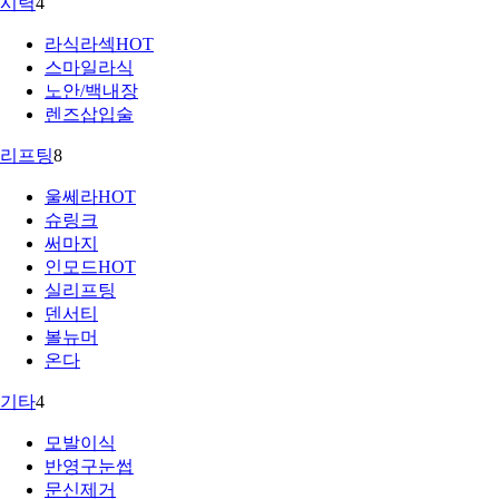
시력
4
라식라섹
HOT
스마일라식
노안/백내장
렌즈삽입술
리프팅
8
울쎄라
HOT
슈링크
써마지
인모드
HOT
실리프팅
덴서티
볼뉴머
온다
기타
4
모발이식
반영구눈썹
문신제거