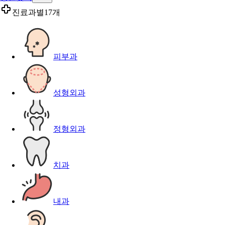
진료과별
17개
피부과
성형외과
정형외과
치과
내과